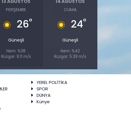
13 AĞUSTOS
14 AĞUSTOS
PERŞEMBE
CUMA
°
°
26
24
Güneşli
Güneşli
Nem: %38
Nem: %42
Rüzgar: 8.11 m/s
Rüzgar: 5.39 m/s
YEREL POLİTİKA
MLER
SPOR
DÜNYA
Künye
m