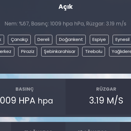
Açık
Nem: %67, Basınç: 1009 hpa hPa, Rüzgar: 3.19 m/s
k
Çanakçı
Dereli
Doğankent
Espiye
Eynesil
erkez
Piraziz
Şebinkarahisar
Tirebolu
Yağlıder
BASINÇ
RÜZGAR
1009 HPA
3.19 M/S
hpa