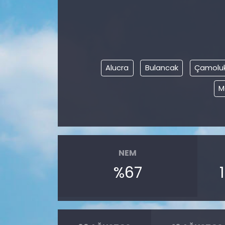
KÜLTÜR SANAT
MAGAZİN
Alucra
Bulancak
Çamolu
POLİTİKA
M
SAĞLIK
Siyaset
SPOR
NEM
%67
TEKNOLOJİ
Yaşam
YEREL POLİTİKA