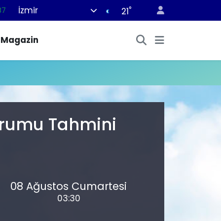
İzmir
°
87
21
18
Magazin
32
38
03
14
Durumu Tahmini
08 Ağustos Cumartesi
03:30