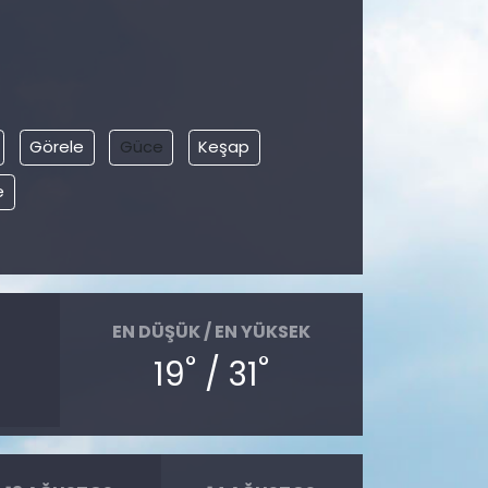
Görele
Güce
Keşap
e
EN DÜŞÜK / EN YÜKSEK
°
°
19
/ 31