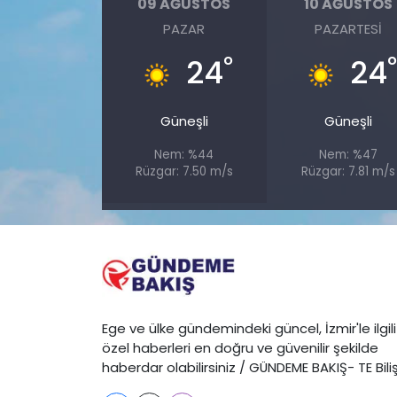
09 AĞUSTOS
10 AĞUSTOS
PAZAR
PAZARTESI
YEREL YÖNETİMLER
°
24
24
Yurt
Güneşli
Güneşli
Nem: %44
Nem: %47
Rüzgar: 7.50 m/s
Rüzgar: 7.81 m/s
Ege ve ülke gündemindeki güncel, İzmir'le ilgili
özel haberleri en doğru ve güvenilir şekilde
haberdar olabilirsiniz / GÜNDEME BAKIŞ- TE Bili