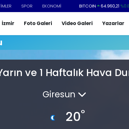
TİMLER
SPOR
EKONOMİ
BITCOIN
64.960,21
%0.
DOLAR
47,7436
%0.
İzmir
Foto Galeri
Video Galeri
Yazarlar
EURO
55,2510
%0.
STERLİN
64,4811
%0.
u
GRAM ALTIN
6660.55
%0.
BİST100
13.779
%-
arın ve 1 Haftalık Hava 
Giresun
°
20