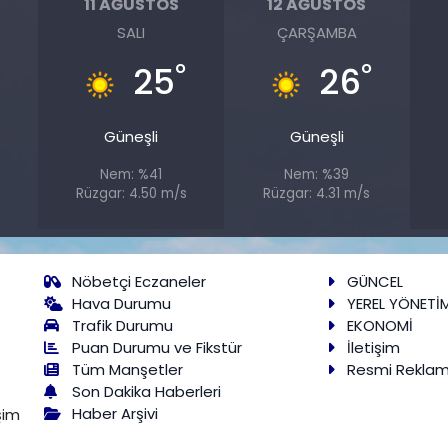
11 AĞUSTOS
12 AĞUSTOS
SALI
ÇARŞAMBA
°
°
°
25
26
Güneşli
Güneşli
Nem: %41
Nem: %39
Rüzgar: 4.50 m/s
Rüzgar: 4.31 m/s
Nöbetçi Eczaneler
GÜNCEL
Hava Durumu
YEREL YÖNETİ
Trafik Durumu
EKONOMİ
Puan Durumu ve Fikstür
İletişim
Tüm Manşetler
Resmi Rekla
Son Dakika Haberleri
Haber Arşivi
şim