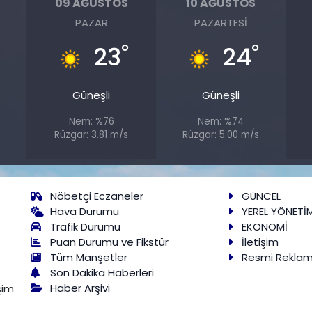
09 AĞUSTOS
10 AĞUSTOS
PAZAR
PAZARTESI
°
°
23
24
Güneşli
Güneşli
Nem: %76
Nem: %74
s
Rüzgar: 3.81 m/s
Rüzgar: 5.00 m/s
Nöbetçi Eczaneler
GÜNCEL
Hava Durumu
YEREL YÖNETİ
Trafik Durumu
EKONOMİ
Puan Durumu ve Fikstür
İletişim
Tüm Manşetler
Resmi Rekla
Son Dakika Haberleri
Haber Arşivi
şim