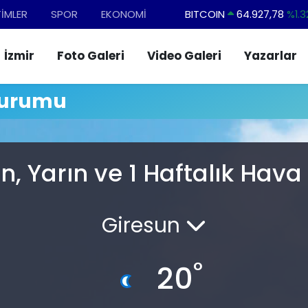
TİMLER
SPOR
EKONOMİ
BITCOIN
64.927,78
%1.3
DOLAR
47,5894
%0.0
İzmir
Foto Galeri
Video Galeri
Yazarlar
EURO
55,0398
%-0.0
STERLİN
64,1581
%0.1
Durumu
GRAM ALTIN
6508.83
%4.4
BİST100
13.703
%1
, Yarın ve 1 Haftalık Hav
Giresun
°
20