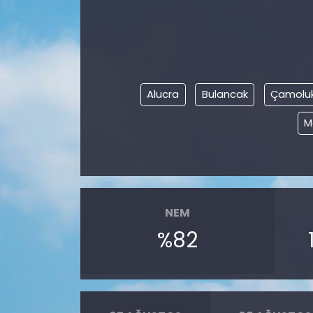
KÜLTÜR SANAT
MAGAZİN
Alucra
Bulancak
Çamolu
POLİTİKA
M
SAĞLIK
Siyaset
SPOR
NEM
%82
TEKNOLOJİ
Yaşam
YEREL POLİTİKA