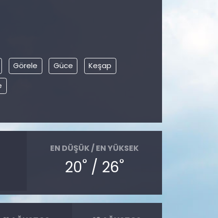
Görele
Güce
Keşap
e
EN DÜŞÜK / EN YÜKSEK
°
°
20
/ 26