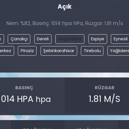
Açık
Nem: %82, Basınç: 1014 hpa hPa, Rüzgar: 1.81 m/s
k
Çanakçı
Dereli
Doğankent
Espiye
Eynesil
erkez
Piraziz
Şebinkarahisar
Tirebolu
Yağlıder
BASINÇ
RÜZGAR
1014 HPA
1.81 M/S
hpa