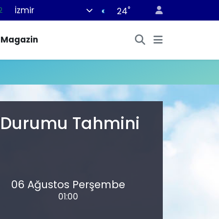
İzmir
°
2
24
8
Magazin
2
6
4
1
a Durumu Tahmini
06 Ağustos Perşembe
01:00