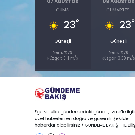
07 AĞUSTOS
08 AĞUSTOS
CUMA
CUMARTESI
YEREL YÖNETİMLER
°
°
23
23
Yurt
Güneşli
Güneşli
Nem: %79
Nem: %76
Rüzgar: 3.11 m/s
Rüzgar: 3.39 m/
Ege ve ülke gündemindeki güncel, İzmir'le ilgili
özel haberleri en doğru ve güvenilir şekilde
haberdar olabilirsiniz / GÜNDEME BAKIŞ- TE Bili