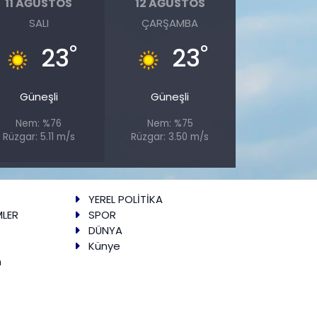
11 AĞUSTOS
12 AĞUSTOS
SALI
ÇARŞAMBA
°
°
23
23
Güneşli
Güneşli
Nem: %76
Nem: %75
Rüzgar: 5.11 m/s
Rüzgar: 3.50 m/s
YEREL POLİTİKA
MLER
SPOR
DÜNYA
Künye
m