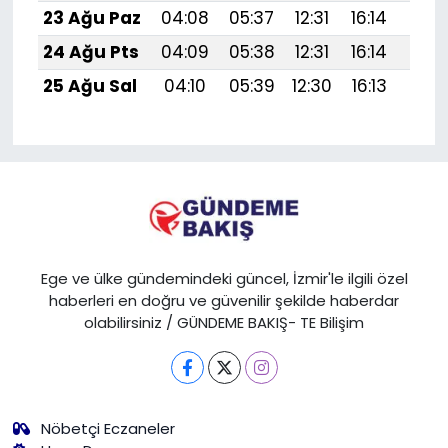
23 Ağu Paz
04:08
05:37
12:31
16:14
19:1
24 Ağu Pts
04:09
05:38
12:31
16:14
19:1
25 Ağu Sal
04:10
05:39
12:30
16:13
19:1
Ege ve ülke gündemindeki güncel, İzmir'le ilgili özel
haberleri en doğru ve güvenilir şekilde haberdar
olabilirsiniz / GÜNDEME BAKIŞ- TE Bilişim
Nöbetçi Eczaneler