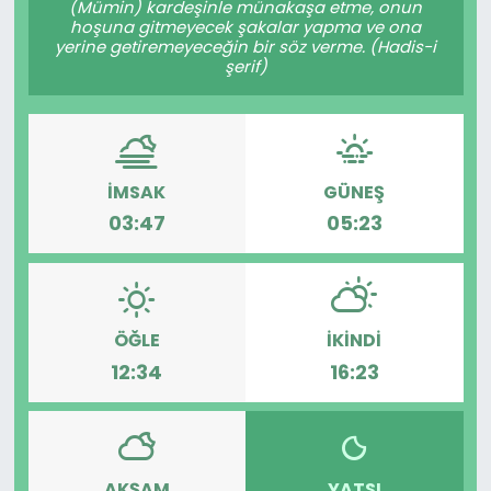
(Mümin) kardeşinle münakaşa etme, onun
hoşuna gitmeyecek şakalar yapma ve ona
KÜLTÜR SANAT
yerine getiremeyeceğin bir söz verme. (Hadis-i
şerif)
MAGAZİN
POLİTİKA
İMSAK
GÜNEŞ
SAĞLIK
03:47
05:23
Siyaset
SPOR
ÖĞLE
İKINDI
12:34
16:23
TEKNOLOJİ
Yaşam
YEREL POLİTİKA
AKŞAM
YATSI