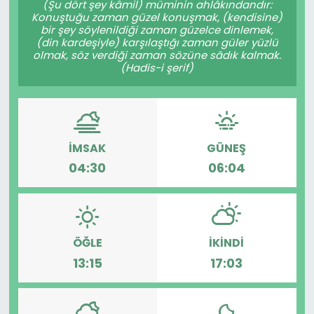
(Şu dört şey kâmil) müminin ahlâkındandır:
Konuştuğu zaman güzel konuşmak, (kendisine)
KÜLTÜR SANAT
bir şey söylenildiği zaman güzelce dinlemek,
(din kardeşiyle) karşılaştığı zaman güler yüzlü
olmak, söz verdiği zaman sözüne sâdık kalmak.
MAGAZİN
(Hadis-i şerif)
POLİTİKA
SAĞLIK
İMSAK
GÜNEŞ
04:30
06:04
Siyaset
SPOR
TEKNOLOJİ
ÖĞLE
İKINDI
13:15
17:03
Yaşam
YEREL POLİTİKA