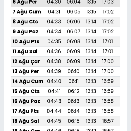
6 Ağu Per
04:30
06:04
13:15
17:03
20:
7 Ağu Cum
04:31
06:05
13:15
17:02
20:
8 Ağu Cts
04:33
06:06
13:14
17:02
20:
9 Ağu Paz
04:34
06:07
13:14
17:02
20:
10 Ağu Pts
04:35
06:08
13:14
17:01
20:1
11 Ağu Sal
04:36
06:09
13:14
17:01
20:
12 Ağu Çar
04:38
06:09
13:14
17:00
20:
13 Ağu Per
04:39
06:10
13:14
17:00
20:
14 Ağu Cum
04:40
06:11
13:13
16:59
20:
15 Ağu Cts
04:41
06:12
13:13
16:59
20:
16 Ağu Paz
04:43
06:13
13:13
16:58
20:
17 Ağu Pts
04:44
06:14
13:13
16:58
20:
18 Ağu Sal
04:45
06:15
13:13
16:57
20:
19 Ağu Çar
04:46
06:15
13:12
16:57
20: