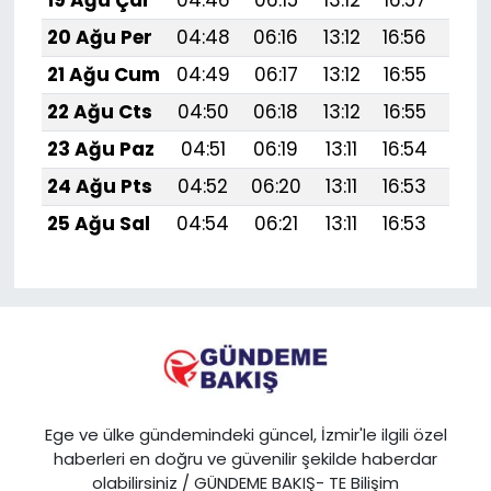
20 Ağu Per
04:48
06:16
13:12
16:56
19:
21 Ağu Cum
04:49
06:17
13:12
16:55
19:
22 Ağu Cts
04:50
06:18
13:12
16:55
19:
23 Ağu Paz
04:51
06:19
13:11
16:54
19:
24 Ağu Pts
04:52
06:20
13:11
16:53
19:
25 Ağu Sal
04:54
06:21
13:11
16:53
19:5
Ege ve ülke gündemindeki güncel, İzmir'le ilgili özel
haberleri en doğru ve güvenilir şekilde haberdar
olabilirsiniz / GÜNDEME BAKIŞ- TE Bilişim