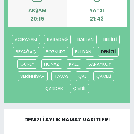
AKŞAM
YATSI
YEREL YÖNETİMLER
20:15
21:43
Yurt
ACIPAYAM
BABADAĞ
BAKLAN
BEKİLLİ
BEYAĞAÇ
BOZKURT
BULDAN
DENİZLİ
GÜNEY
HONAZ
KALE
SARAYKÖY
SERİNHİSAR
TAVAS
ÇAL
ÇAMELİ
ÇARDAK
ÇİVRİL
DENİZLİ AYLIK NAMAZ VAKITLERI