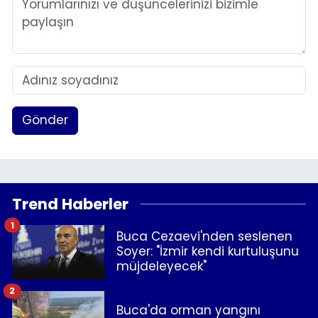
Gönder
Trend Haberler
1
Buca Cezaevi'nden seslenen
Soyer: "İzmir kendi kurtuluşunu
müjdeleyecek"
2
Buca'da orman yangını