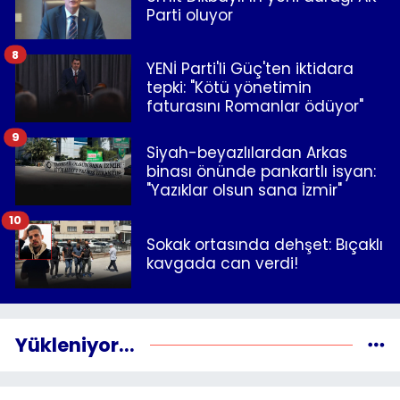
Parti oluyor
8
YENİ Parti'li Güç'ten iktidara
tepki: "Kötü yönetimin
faturasını Romanlar ödüyor"
9
Siyah-beyazlılardan Arkas
binası önünde pankartlı isyan:
"Yazıklar olsun sana İzmir"
10
Sokak ortasında dehşet: Bıçaklı
kavgada can verdi!
Yükleniyor...