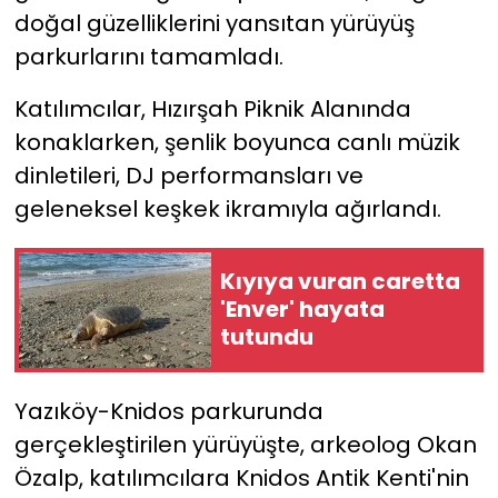
doğal güzelliklerini yansıtan yürüyüş
YEREL YÖNETİMLER
parkurlarını tamamladı.
Katılımcılar, Hızırşah Piknik Alanında
Yurt
konaklarken, şenlik boyunca canlı müzik
dinletileri, DJ performansları ve
geleneksel keşkek ikramıyla ağırlandı.
Kıyıya vuran caretta
'Enver' hayata
tutundu
Yazıköy-Knidos parkurunda
gerçekleştirilen yürüyüşte, arkeolog Okan
Özalp, katılımcılara Knidos Antik Kenti'nin