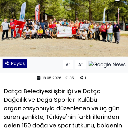
KÜLTÜR SANAT
MAGAZİN
POLİTİKA
SAĞLIK
Paylaş
-
+
A
A
Siyaset
18.05.2026 - 21:35
1
SPOR
Datça Belediyesi işbirliği ve Datça
TEKNOLOJİ
Dağcılık ve Doğa Sporları Kulübü
organizasyonuyla düzenlenen ve üç gün
Yaşam
süren şenlikte, Türkiye'nin farklı illerinden
gelen 150 doğa ve spor tutkunu, bölgenin
YEREL POLİTİKA