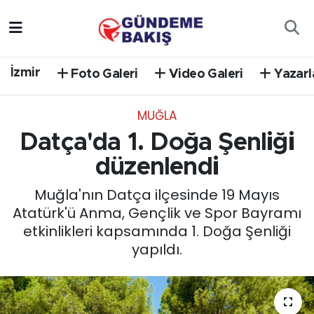
Ankara
Nöbetçi Eczaneler
İzmir
Foto Galeri
Video Galeri
Yazarl
Bilim Teknoloji
Hava Durumu
MUĞLA
DÜNYA
Trafik Durumu
Datça'da 1. Doğa Şenliği
EGE
Süper Lig Puan Durumu ve Fikstür
düzenlendi
Muğla'nın Datça ilçesinde 19 Mayıs
EĞİTİM
Tüm Manşetler
Atatürk'ü Anma, Gençlik ve Spor Bayramı
etkinlikleri kapsamında 1. Doğa Şenliği
EKONOMİ
Son Dakika Haberleri
yapıldı.
English News
Haber Arşivi
GÜNCEL