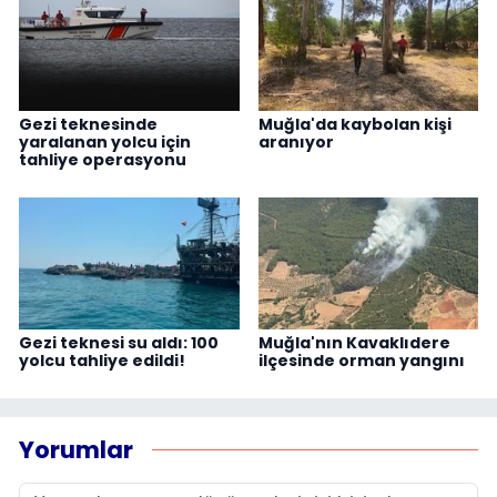
Gezi teknesinde
Muğla'da kaybolan kişi
yaralanan yolcu için
aranıyor
tahliye operasyonu
Gezi teknesi su aldı: 100
Muğla'nın Kavaklıdere
yolcu tahliye edildi!
ilçesinde orman yangını
Yorumlar