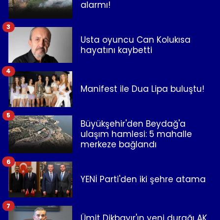
alarmı!
3
Usta oyuncu Can Kolukısa
hayatını kaybetti
4
Manifest ile Dua Lipa buluştu!
5
Büyükşehir'den Beydağ'a
ulaşım hamlesi: 5 mahalle
merkeze bağlandı
6
YENİ Parti'den iki şehre atama
7
Ümit Dikbayır'ın yeni durağı AK