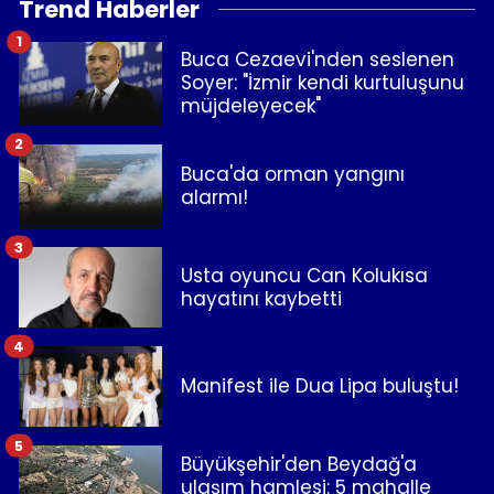
Trend Haberler
1
Buca Cezaevi'nden seslenen
Soyer: "İzmir kendi kurtuluşunu
müjdeleyecek"
2
Buca'da orman yangını
alarmı!
3
Usta oyuncu Can Kolukısa
hayatını kaybetti
4
Manifest ile Dua Lipa buluştu!
5
Büyükşehir'den Beydağ'a
ulaşım hamlesi: 5 mahalle