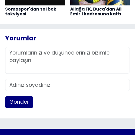
Somaspor'dan sol bek
Aliağa FK, Buca'dan Ali
takviyesi
Emir'i kadrosuna kattı
Yorumlar
Gönder