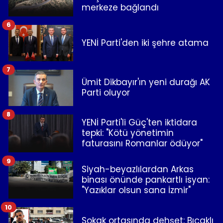
merkeze bağlandı
6
YENİ Parti'den iki şehre atama
7
Ümit Dikbayır'ın yeni durağı AK
Parti oluyor
8
YENİ Parti'li Güç'ten iktidara
tepki: "Kötü yönetimin
faturasını Romanlar ödüyor"
9
Siyah-beyazlılardan Arkas
binası önünde pankartlı isyan:
"Yazıklar olsun sana İzmir"
10
Sokak ortasında dehşet: Bıçaklı