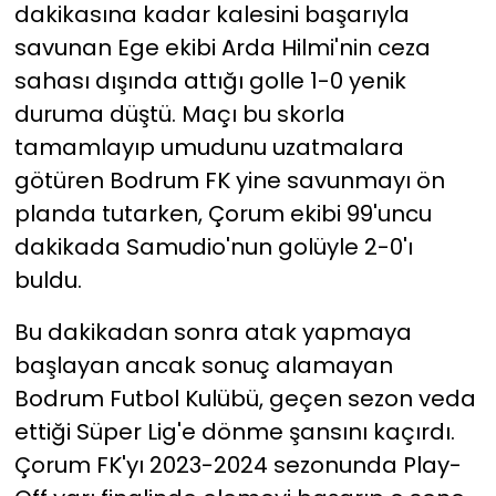
dakikasına kadar kalesini başarıyla
savunan Ege ekibi Arda Hilmi'nin ceza
YEREL YÖNETİMLER
sahası dışında attığı golle 1-0 yenik
Yurt
duruma düştü. Maçı bu skorla
tamamlayıp umudunu uzatmalara
götüren Bodrum FK yine savunmayı ön
planda tutarken, Çorum ekibi 99'uncu
dakikada Samudio'nun golüyle 2-0'ı
buldu.
Bu dakikadan sonra atak yapmaya
başlayan ancak sonuç alamayan
Bodrum Futbol Kulübü, geçen sezon veda
ettiği Süper Lig'e dönme şansını kaçırdı.
Çorum FK'yı 2023-2024 sezonunda Play-