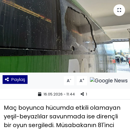
KÜLTÜR SANAT
MAGAZİN
POLİTİKA
SAĞLIK
Siyaset
Paylaş
-
+
A
A
SPOR
16.05.2026 - 11:44
1
TEKNOLOJİ
Maç boyunca hücumda etkili olamayan
Yaşam
yeşil-beyazlılar savunmada ise dirençli
bir oyun sergiledi. Müsabakanın 81'inci
YEREL POLİTİKA