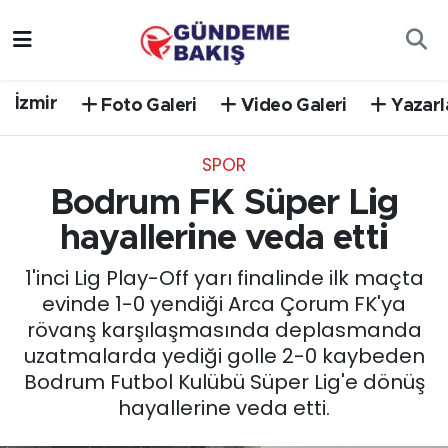
Ankara
Nöbetçi Eczaneler
İzmir
Foto Galeri
Video Galeri
Yazarl
Bilim Teknoloji
Hava Durumu
SPOR
DÜNYA
Trafik Durumu
Bodrum FK Süper Lig
EGE
Süper Lig Puan Durumu ve Fikstür
hayallerine veda etti
1'inci Lig Play-Off yarı finalinde ilk maçta
EĞİTİM
Tüm Manşetler
evinde 1-0 yendiği Arca Çorum FK'ya
rövanş karşılaşmasında deplasmanda
EKONOMİ
Son Dakika Haberleri
uzatmalarda yediği golle 2-0 kaybeden
Bodrum Futbol Kulübü Süper Lig'e dönüş
English News
Haber Arşivi
hayallerine veda etti.
GÜNCEL