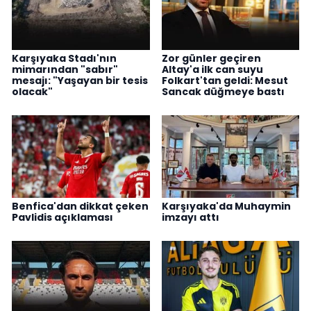
Karşıyaka Stadı'nın
Zor günler geçiren
mimarından "sabır"
Altay'a ilk can suyu
mesajı: "Yaşayan bir tesis
Folkart'tan geldi: Mesut
olacak"
Sancak düğmeye bastı
Benfica'dan dikkat çeken
Karşıyaka'da Muhaymin
Pavlidis açıklaması
imzayı attı