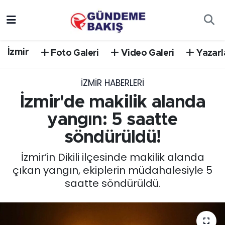
Ankara
Nöbetçi Eczaneler
İzmir
Foto Galeri
Video Galeri
Yazarl
Bilim Teknoloji
Hava Durumu
İZMIR HABERLERI
DÜNYA
Trafik Durumu
İzmir'de makilik alanda
EGE
Süper Lig Puan Durumu ve Fikstür
yangın: 5 saatte
söndürüldü!
EĞİTİM
Tüm Manşetler
İzmir’in Dikili ilçesinde makilik alanda
EKONOMİ
Son Dakika Haberleri
çıkan yangın, ekiplerin müdahalesiyle 5
saatte söndürüldü.
English News
Haber Arşivi
GÜNCEL