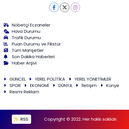
Nöbetçi Eczaneler
Hava Durumu
Trafik Durumu
Puan Durumu ve Fikstür
Tüm Manşetler
Son Dakika Haberleri
Haber Arşivi
GÜNCEL
YEREL POLİTİKA
YEREL YÖNETİMLER
SPOR
EKONOMİ
DÜNYA
İletişim
Künye
Resmi Reklam
RSS
Copyright © 2022. Her hakkı saklıdır.