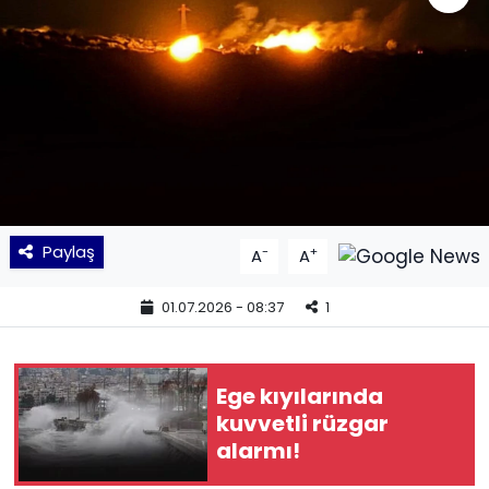
KÜLTÜR SANAT
MAGAZİN
POLİTİKA
SAĞLIK
Paylaş
-
+
A
A
Siyaset
01.07.2026 - 08:37
1
SPOR
TEKNOLOJİ
Ege kıyılarında
kuvvetli rüzgar
Yaşam
alarmı!
YEREL POLİTİKA