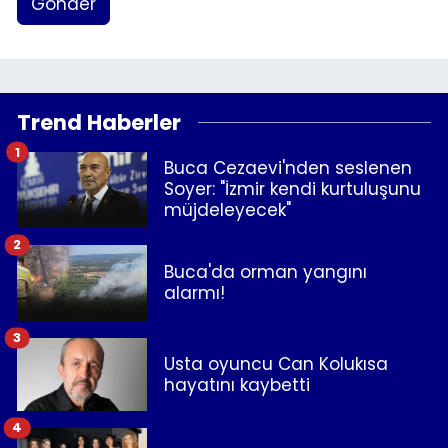
Gönder
Trend Haberler
1
Buca Cezaevi'nden seslenen
Soyer: "İzmir kendi kurtuluşunu
müjdeleyecek"
2
Buca'da orman yangını
alarmı!
3
Usta oyuncu Can Kolukısa
hayatını kaybetti
4