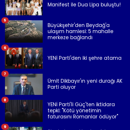
Manifest ile Dua Lipa buluştu!
5
Büyükşehir'den Beydağ'a
ulaşım hamlesi: 5 mahalle
merkeze bağlandı
6
YENİ Parti'den iki şehre atama
7
Ümit Dikbayır'ın yeni durağı AK
Parti oluyor
8
YENİ Parti'li Güç'ten iktidara
tepki: "Kötü yönetimin
faturasını Romanlar ödüyor"
9