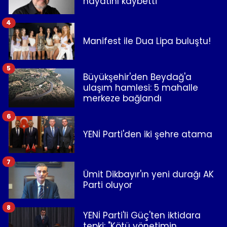
hayatını kaybetti
4
Manifest ile Dua Lipa buluştu!
5
Büyükşehir'den Beydağ'a
ulaşım hamlesi: 5 mahalle
merkeze bağlandı
6
YENİ Parti'den iki şehre atama
7
Ümit Dikbayır'ın yeni durağı AK
Parti oluyor
8
YENİ Parti'li Güç'ten iktidara
tepki: "Kötü yönetimin