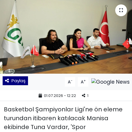
KÜLTÜR SANAT
MAGAZİN
POLİTİKA
SAĞLIK
Siyaset
Paylaş
-
+
A
A
SPOR
01.07.2026 - 12:22
1
TEKNOLOJİ
Basketbol Şampiyonlar Ligi'ne ön eleme
Yaşam
turundan itibaren katılacak Manisa
ekibinde Tuna Vardar, 'Spor
YEREL POLİTİKA