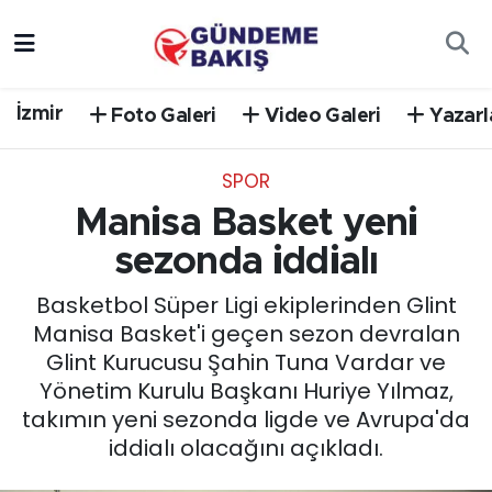
Ankara
Nöbetçi Eczaneler
İzmir
Foto Galeri
Video Galeri
Yazarl
Bilim Teknoloji
Hava Durumu
SPOR
DÜNYA
Trafik Durumu
Manisa Basket yeni
EGE
Süper Lig Puan Durumu ve Fikstür
sezonda iddialı
Basketbol Süper Ligi ekiplerinden Glint
EĞİTİM
Tüm Manşetler
Manisa Basket'i geçen sezon devralan
Glint Kurucusu Şahin Tuna Vardar ve
EKONOMİ
Son Dakika Haberleri
Yönetim Kurulu Başkanı Huriye Yılmaz,
takımın yeni sezonda ligde ve Avrupa'da
English News
Haber Arşivi
iddialı olacağını açıkladı.
GÜNCEL