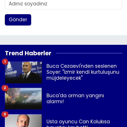
Gönder
Trend Haberler
1
Buca Cezaevi'nden seslenen
Soyer: "İzmir kendi kurtuluşunu
müjdeleyecek"
2
Buca'da orman yangını
alarmı!
3
Usta oyuncu Can Kolukısa