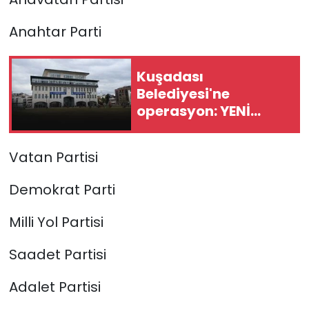
Anahtar Parti
Kuşadası
Belediyesi'ne
operasyon: YENİ
Parti'li milletvekilinin
kızı ve damadına
Vatan Partisi
gözaltı!
Demokrat Parti
Milli Yol Partisi
Saadet Partisi
Adalet Partisi