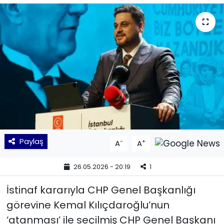
KÜLTÜR SANAT
MAGAZİN
POLİTİKA
SAĞLIK
Siyaset
Paylaş
-
+
A
A
SPOR
26.05.2026 - 20:19
1
TEKNOLOJİ
İstinaf kararıyla CHP Genel Başkanlığı
Yaşam
görevine Kemal Kılıçdaroğlu’nun
‘atanması’ ile seçilmiş CHP Genel Başkanı
YEREL POLİTİKA