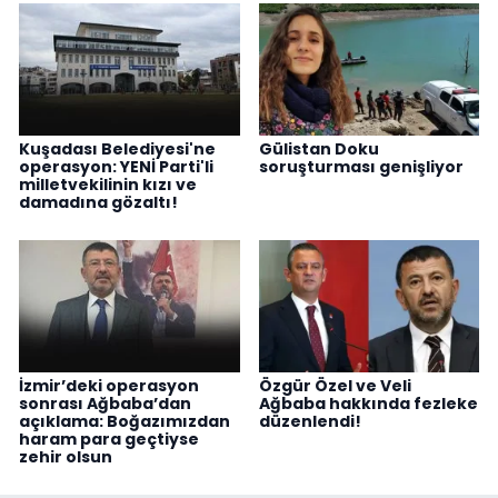
Kuşadası Belediyesi'ne
Gülistan Doku
operasyon: YENİ Parti'li
soruşturması genişliyor
milletvekilinin kızı ve
damadına gözaltı!
İzmir’deki operasyon
Özgür Özel ve Veli
sonrası Ağbaba’dan
Ağbaba hakkında fezleke
açıklama: Boğazımızdan
düzenlendi!
haram para geçtiyse
zehir olsun