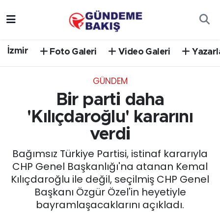
Ankara
Nöbetçi Eczaneler
İzmir
Foto Galeri
Video Galeri
Yazarl
Bilim Teknoloji
Hava Durumu
GÜNDEM
DÜNYA
Trafik Durumu
Bir parti daha
EGE
Süper Lig Puan Durumu ve Fikstür
'Kılıçdaroğlu' kararını
verdi
EĞİTİM
Tüm Manşetler
Bağımsız Türkiye Partisi, istinaf kararıyla
EKONOMİ
Son Dakika Haberleri
CHP Genel Başkanlığı'na atanan Kemal
Kılıçdaroğlu ile değil, seçilmiş CHP Genel
English News
Haber Arşivi
Başkanı Özgür Özel'in heyetiyle
bayramlaşacaklarını açıkladı.
GÜNCEL