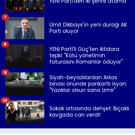
YENİ Parti'den iki şehre atama
7
Ümit Dikbayır'ın yeni durağı AK
Parti oluyor
8
YENİ Parti'li Güç'ten iktidara
tepki: "Kötü yönetimin
faturasını Romanlar ödüyor"
9
Siyah-beyazlılardan Arkas
binası önünde pankartlı isyan:
"Yazıklar olsun sana İzmir"
10
Sokak ortasında dehşet: Bıçaklı
kavgada can verdi!