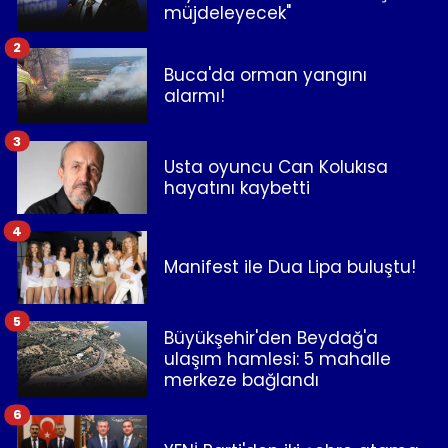
müjdeleyecek"
2
Buca'da orman yangını
alarmı!
3
Usta oyuncu Can Kolukısa
hayatını kaybetti
4
Manifest ile Dua Lipa buluştu!
5
Büyükşehir'den Beydağ'a
ulaşım hamlesi: 5 mahalle
merkeze bağlandı
6