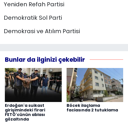
Yeniden Refah Partisi
Demokratik Sol Parti
Demokrasi ve Atılım Partisi
Bunlar da ilginizi çekebilir
Erdoğan'a suikast
Böcek ilaçlama
girişimindeki firari
faciasında 2 tutuklama
FETÖ'cünün ablası
gözaltında