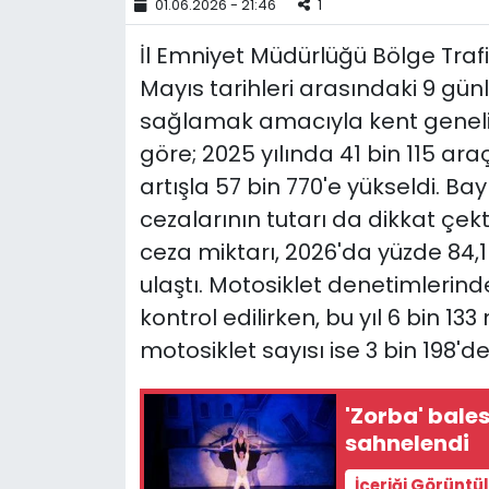
01.06.2026 - 21:46
1
YEREL YÖNETİMLER
İl Emniyet Müdürlüğü Bölge Trafi
Mayıs tarihleri arasındaki 9 gün
Yurt
sağlamak amacıyla kent geneli
göre; 2025 yılında 41 bin 115 ara
artışla 57 bin 770'e yükseldi. B
cezalarının tutarı da dikkat çekti
ceza miktarı, 2026'da yüzde 84,1
ulaştı. Motosiklet denetimlerind
kontrol edilirken, bu yıl 6 bin 
motosiklet sayısı ise 3 bin 198'de
'Zorba' bale
sahnelendi
İçeriği Görüntü