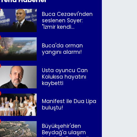
Buca Cezaevi'nden
seslenen Soyer:
"İzmir kendi
kurtuluşunu
müjdeleyecek"
Buca'da orman
yangını alarmı!
Usta oyuncu Can
Kolukısa hayatını
kaybetti
Manifest ile Dua Lipa
buluştu!
Büyükşehir'den
Beydağ'a ulaşım