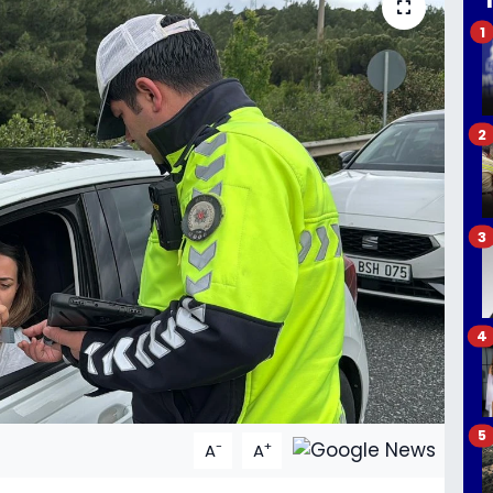
1
2
3
4
5
-
+
A
A