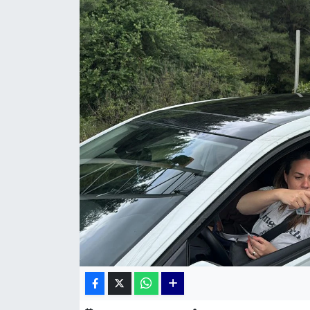
KÜLTÜR SANAT
MAGAZİN
POLİTİKA
SAĞLIK
Siyaset
SPOR
TEKNOLOJİ
Yaşam
YEREL POLİTİKA