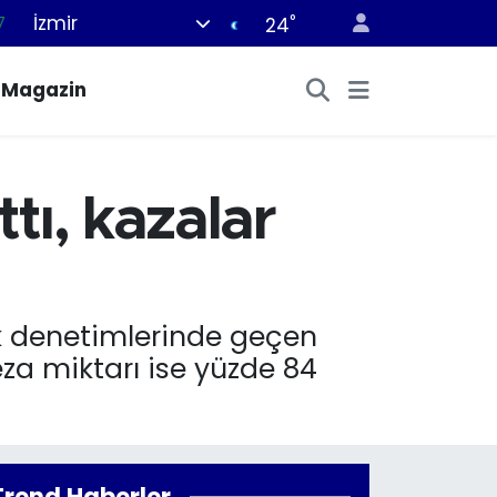
İzmir
7
°
24
8
Magazin
2
8
9
tı, kazalar
4
ik denetimlerinde geçen
eza miktarı ise yüzde 84
Trend Haberler