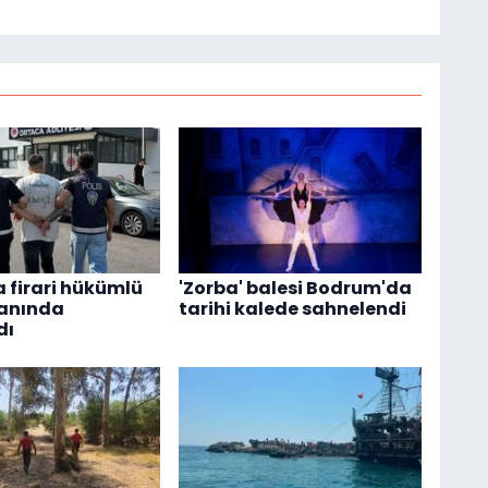
 firari hükümlü
'Zorba' balesi Bodrum'da
anında
tarihi kalede sahnelendi
dı