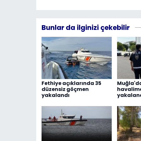
Bunlar da ilginizi çekebilir
Fethiye açıklarında 35
Muğla'da
düzensiz göçmen
havalim
yakalandı
yakalan