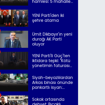
hamlesi: 5 mahalle
merkeze bağlandı
YENİ Parti'den iki
şehre atama
Ümit Dikbayır'ın yeni
durağı AK Parti
oluyor
YENİ Parti'li Güç'ten
iktidara tepki: "Kötü
yönetimin faturasını
Romanlar ödüyor"
Siyah-beyazlılardan
Arkas binası önünde
pankartlı isyan:
"Yazıklar olsun sana
İzmir"
Sokak ortasında
dehşet: Bıçaklı