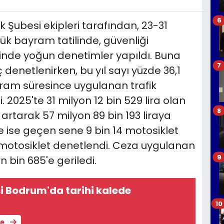
6
k Şubesi ekipleri tarafından, 23-31
lük bayram tatilinde, güvenliği
nde yoğun denetimler yapıldı. Buna
7
ç denetlenirken, bu yıl sayı yüzde 36,1
ayram süresince uygulanan trafik
. 2025'te 31 milyon 12 bin 529 lira olan
8
 artarak 57 milyon 89 bin 193 liraya
e ise geçen sene 9 bin 14 motosiklet
133 motosiklet denetlendi. Ceza uygulanan
9
n bin 685'e geriledi.
si Bodrum'da tarihi kalede
10
le