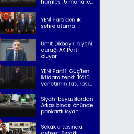
hamlesi: 5 mahalle
merkeze bağlandı
YENİ Parti'den iki
şehre atama
Ümit Dikbayır'ın yeni
durağı AK Parti
oluyor
YENİ Parti'li Güç'ten
iktidara tepki: "Kötü
yönetimin faturasını
Romanlar ödüyor"
Siyah-beyazlılardan
Arkas binası önünde
pankartlı isyan:
"Yazıklar olsun sana
İzmir"
Sokak ortasında
dehşet: Bıçaklı