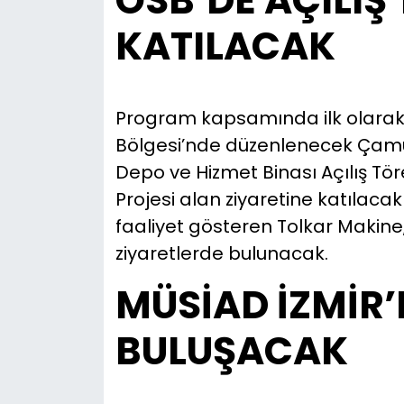
OSB’DE AÇILIŞ
KATILACAK
Program kapsamında ilk olarak 
Bölgesi’nde düzenlenecek Çamu
Depo ve Hizmet Binası Açılış Töre
Projesi alan ziyaretine katılac
faaliyet gösteren Tolkar Makine
ziyaretlerde bulunacak.
MÜSİAD İZMİR’
BULUŞACAK