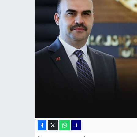
KÜLTÜR SANAT
MAGAZİN
POLİTİKA
SAĞLIK
Siyaset
SPOR
TEKNOLOJİ
Yaşam
YEREL POLİTİKA