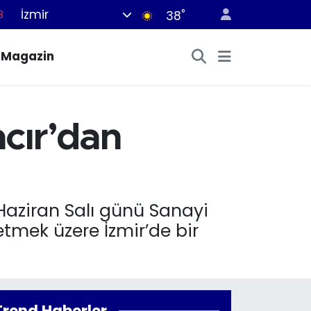
8
İzmir
°
38
8
Magazin
2
8
3
cır’dan
4
2 Haziran Salı günü Sanayi
etmek üzere İzmir’de bir
Trend Haberler