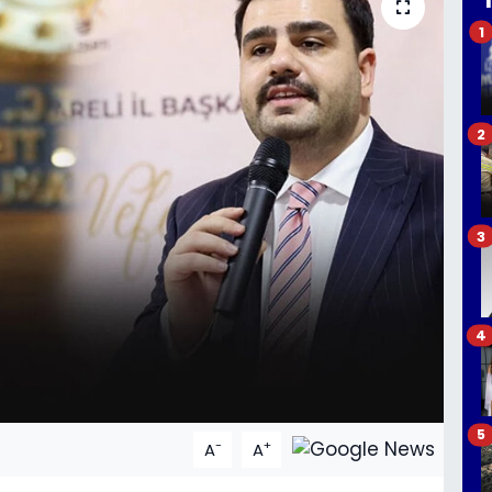
1
2
3
4
5
-
+
A
A