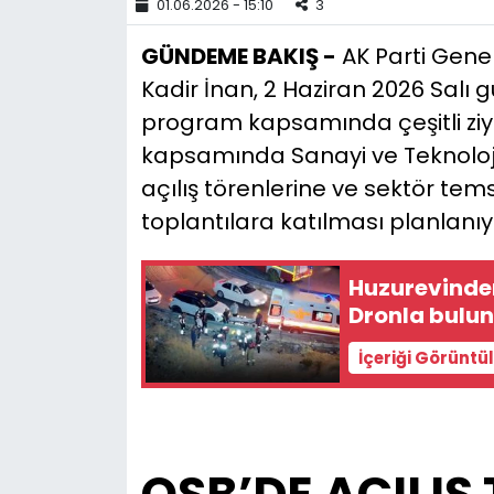
01.06.2026 - 15:10
3
YEREL YÖNETİMLER
GÜNDEME BAKIŞ -
AK Parti Genel 
Kadir İnan, 2 Haziran 2026 Salı g
Yurt
program kapsamında çeşitli ziy
kapsamında Sanayi ve Teknoloji 
açılış törenlerine ve sektör temsi
toplantılara katılması planlanıy
Huzurevinden
Dronla bulu
İçeriği Görüntü