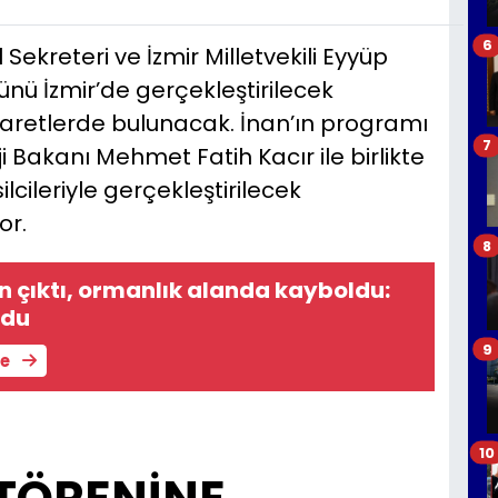
6
Sekreteri ve İzmir Milletvekili Eyyüp
ünü İzmir’de gerçekleştirilecek
aretlerde bulunacak. İnan’ın programı
7
Bakanı Mehmet Fatih Kacır ile birlikte
lcileriyle gerçekleştirilecek
or.
8
 çıktı, ormanlık alanda kayboldu:
ndu
9
le
10