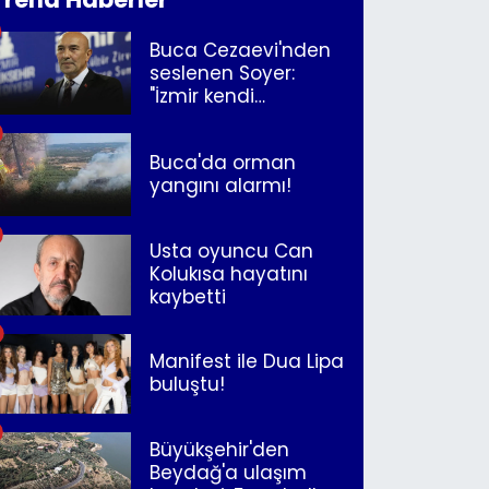
Buca Cezaevi'nden
seslenen Soyer:
"İzmir kendi
kurtuluşunu
müjdeleyecek"
Buca'da orman
yangını alarmı!
Usta oyuncu Can
Kolukısa hayatını
kaybetti
Manifest ile Dua Lipa
buluştu!
Büyükşehir'den
Beydağ'a ulaşım