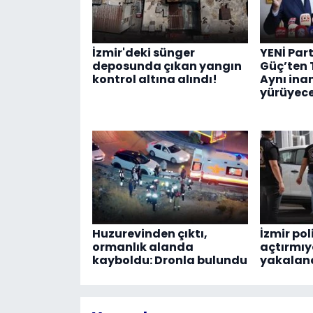
İzmir'deki sünger
YENİ Part
deposunda çıkan yangın
Güç’ten 
kontrol altına alındı!
Aynı inan
yürüyece
Huzurevinden çıktı,
İzmir pol
ormanlık alanda
açtırmıyo
kayboldu: Dronla bulundu
yakalan