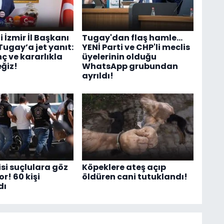
i İzmir İl Başkanı
Tugay'dan flaş hamle...
Tugay’a jet yanıt:
YENİ Parti ve CHP'li meclis
ç ve kararlıkla
üyelerinin olduğu
ğiz!
WhatsApp grubundan
ayrıldı!
isi suçlulara göz
Köpeklere ateş açıp
r! 60 kişi
öldüren cani tutuklandı!
dı