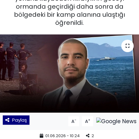
ormanda geçirdiği daha sonra da
KÜLTÜR SANAT
bölgedeki bir kamp alanına ulaştığı
öğrenildi.
MAGAZİN
POLİTİKA
SAĞLIK
Siyaset
SPOR
TEKNOLOJİ
Paylaş
-
+
A
A
Yaşam
01.06.2026 - 10:24
2
YEREL POLİTİKA