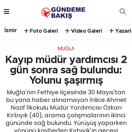
Ankara
Nöbetçi Eczaneler
İzmir
Foto Galeri
Video Galeri
Yazarl
Bilim Teknoloji
Hava Durumu
MUĞLA
DÜNYA
Trafik Durumu
Kayıp müdür yardımcısı 2
EGE
Süper Lig Puan Durumu ve Fikstür
gün sonra sağ bulundu:
Yolunu şaşırmış
EĞİTİM
Tüm Manşetler
Muğla'nın Fethiye ilçesinde 30 Mayıs'tan
EKONOMİ
Son Dakika Haberleri
bu yana haber alınamayan İnlice Ahmet
Nazif İlkokulu Müdür Yardımcısı Özkan
English News
Haber Arşivi
Kırbıyık (40), arama çalışmalarının ikinci
gününde sağ bulundu. Yürüyüş yaparken
GÜNCEL
yönünü kaybeden Kırbıyık'ın geceyi