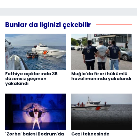
Bunlar da ilginizi çekebilir
Fethiye açıklarında 35
Muğla'da firari hükümlü
düzensiz göçmen
havalimanında yakalandı
yakalandı
'Zorba' balesi Bodrum'da
Gezi teknesinde