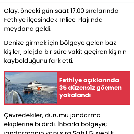
Olay, önceki gün saat 17.00 sıralarında
YEREL YÖNETİMLER
Fethiye ilçesindeki İnlice Plajı'nda
meydana geldi.
Yurt
Denize girmek için bölgeye gelen bazı
kişiler, plajda bir süre vakit geçiren kişinin
kaybolduğunu fark etti.
Fethiye açıklarında
35 düzensiz göçmen
yakalandı
Çevredekiler, durumu jandarma
ekiplerine bildirdi. İhbarla bölgeye;
jandarmanın yanı sıra Sahil Güvenlik