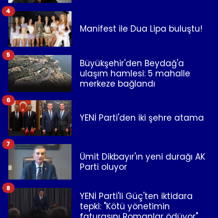
4
Manifest ile Dua Lipa buluştu!
5
Büyükşehir'den Beydağ'a
ulaşım hamlesi: 5 mahalle
merkeze bağlandı
6
YENİ Parti'den iki şehre atama
7
Ümit Dikbayır'ın yeni durağı AK
Parti oluyor
8
YENİ Parti'li Güç'ten iktidara
tepki: "Kötü yönetimin
faturasını Romanlar ödüyor"