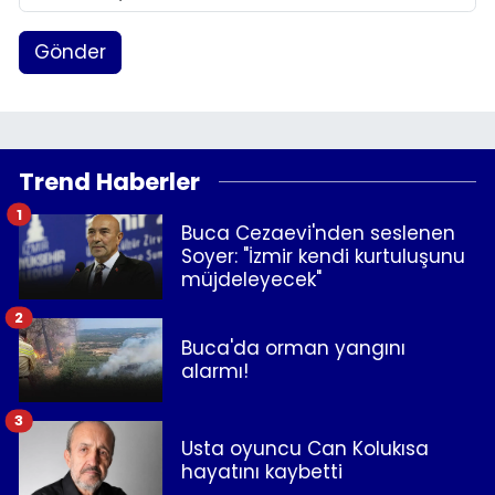
Gönder
Trend Haberler
1
Buca Cezaevi'nden seslenen
Soyer: "İzmir kendi kurtuluşunu
müjdeleyecek"
2
Buca'da orman yangını
alarmı!
3
Usta oyuncu Can Kolukısa
hayatını kaybetti