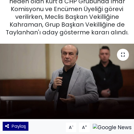
neden olan Kurt’a CHP Grubunda İmar
Komisyonu ve Encümen Üyeliği görevi
KÜLTÜR SANAT
verilirken, Meclis Başkan Vekilliğine
Kahraman, Grup Başkan Vekilliğine de
MAGAZİN
Taylanhan'ı aday gösterme kararı alındı.
POLİTİKA
SAĞLIK
Siyaset
SPOR
TEKNOLOJİ
Yaşam
Paylaş
-
+
A
A
YEREL POLİTİKA