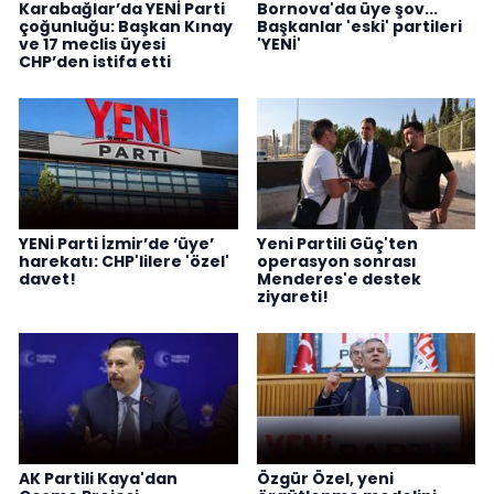
Karabağlar’da YENİ Parti
Bornova'da üye şov...
çoğunluğu: Başkan Kınay
Başkanlar 'eski' partileri
ve 17 meclis üyesi
'YENİ'
CHP’den istifa etti
YENİ Parti İzmir’de ‘üye’
Yeni Partili Güç'ten
harekatı: CHP'lilere 'özel'
operasyon sonrası
davet!
Menderes'e destek
ziyareti!
AK Partili Kaya'dan
Özgür Özel, yeni