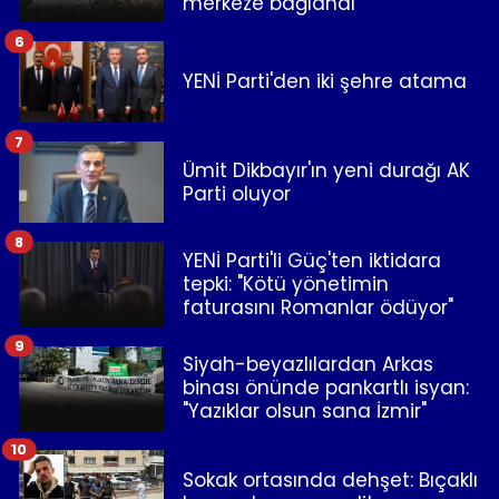
merkeze bağlandı
6
YENİ Parti'den iki şehre atama
7
Ümit Dikbayır'ın yeni durağı AK
Parti oluyor
8
YENİ Parti'li Güç'ten iktidara
tepki: "Kötü yönetimin
faturasını Romanlar ödüyor"
9
Siyah-beyazlılardan Arkas
binası önünde pankartlı isyan:
"Yazıklar olsun sana İzmir"
10
Sokak ortasında dehşet: Bıçaklı