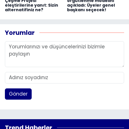
Çeşme Projesi
örgütlenme modelini
eleştirilerine yanıt: Sizin
açıkladı: Üyeler genel
alternatifiniz ne?
başkanı seçecek!
Yorumlar
Gönder
Trend Haberler