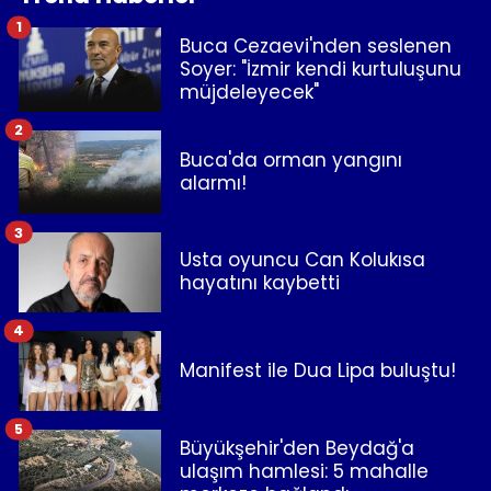
1
Buca Cezaevi'nden seslenen
Soyer: "İzmir kendi kurtuluşunu
müjdeleyecek"
2
Buca'da orman yangını
alarmı!
3
Usta oyuncu Can Kolukısa
hayatını kaybetti
4
Manifest ile Dua Lipa buluştu!
5
Büyükşehir'den Beydağ'a
ulaşım hamlesi: 5 mahalle