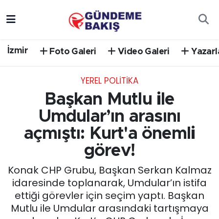
Ankara
Nöbetçi Eczaneler
İzmir
Foto Galeri
Video Galeri
Yazarl
Bilim Teknoloji
Hava Durumu
YEREL POLİTİKA
DÜNYA
Trafik Durumu
Başkan Mutlu ile
EGE
Süper Lig Puan Durumu ve Fikstür
Umdular’ın arasını
açmıştı: Kurt'a önemli
EĞİTİM
Tüm Manşetler
görev!
EKONOMİ
Son Dakika Haberleri
Konak CHP Grubu, Başkan Serkan Kalmaz
idaresinde toplanarak, Umdular’ın istifa
English News
Haber Arşivi
ettiği görevler için seçim yaptı. Başkan
Mutlu ile Umdular arasındaki tartışmaya
GÜNCEL