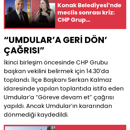
Konak Belediyesi’nde
meclis sonrası kriz:
CHP Grup
Başkanvekili
Umdular istifa etti
“UMDULAR’A GERİ DÖN’
ÇAĞRISI”
İkinci birleşim öncesinde CHP Grubu
başkan vekilini belirmek için 14.30’da
toplandı. İlçe Başkanı Serkan Kalmaz
idaresinde yapılan toplantıda istifa eden
Umdular’a “Göreve devam et” çağrısı
yapıldı. Ancak Umdular’ın kararından
dönmediği kaydedildi.