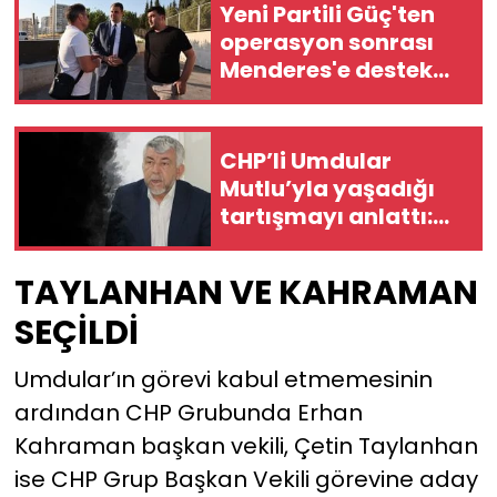
Yeni Partili Güç'ten
operasyon sonrası
Menderes'e destek
ziyareti!
CHP’li Umdular
Mutlu’yla yaşadığı
tartışmayı anlattı:
Konak
Belediyesi'ndeki tüm
TAYLANHAN VE KAHRAMAN
görevlerimden geri
SEÇİLDİ
çekildim!
Umdular’ın görevi kabul etmemesinin
ardından CHP Grubunda Erhan
Kahraman başkan vekili, Çetin Taylanhan
ise CHP Grup Başkan Vekili görevine aday