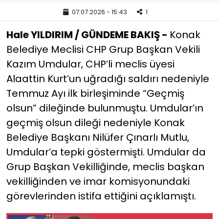
07.07.2026 - 15:43
1
YEREL YÖNETİMLER
Hale YILDIRIM / GÜNDEME BAKIŞ -
Konak
Yurt
Belediye Meclisi CHP Grup Başkan Vekili
Kazım Umdular, CHP’li meclis üyesi
Alaattin Kurt’un uğradığı saldırı nedeniyle
Temmuz Ayı ilk birleşiminde “Geçmiş
olsun” dileğinde bulunmuştu. Umdular’ın
geçmiş olsun dileği nedeniyle Konak
Belediye Başkanı Nilüfer Çınarlı Mutlu,
Umdular’a tepki göstermişti. Umdular da
Grup Başkan Vekilliğinde, meclis başkan
vekilliğinden ve imar komisyonundaki
görevlerinden istifa ettiğini açıklamıştı.