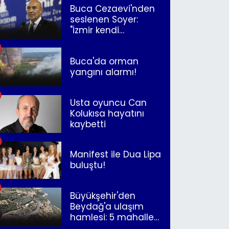
Buca Cezaevi'nden
seslenen Soyer:
"İzmir kendi
kurtuluşunu
müjdeleyecek"
Buca'da orman
yangını alarmı!
Usta oyuncu Can
Kolukısa hayatını
kaybetti
Manifest ile Dua Lipa
buluştu!
Büyükşehir'den
Beydağ'a ulaşım
hamlesi: 5 mahalle
merkeze bağlandı