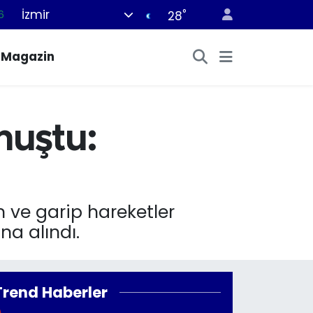
İzmir
°
6
28
0
Magazin
8
0
2
muştu:
0
 ve garip hareketler
a alındı.
Trend Haberler