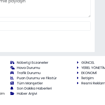
Nöbetçi Eczaneler
GÜNCEL
Hava Durumu
YEREL YÖNETİ
Trafik Durumu
EKONOMİ
Puan Durumu ve Fikstür
İletişim
Tüm Manşetler
Resmi Rekla
Son Dakika Haberleri
Haber Arşivi
şim