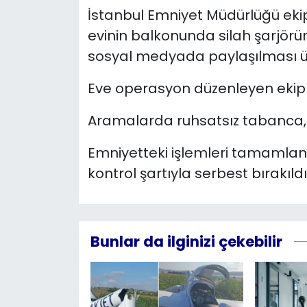
İstanbul Emniyet Müdürlüğü ekiple
YEREL YÖNETİMLER
evinin balkonunda silah şarjör
sosyal medyada paylaşılması üz
Yurt
Eve operasyon düzenleyen ekipler
Aramalarda ruhsatsız tabanca, ş
Emniyetteki işlemleri tamamlana
kontrol şartıyla serbest bırakıldı
Bunlar da ilginizi çekebilir