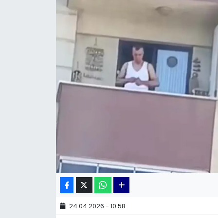
KÜLTÜR SANAT
MAGAZİN
POLİTİKA
SAĞLIK
Siyaset
SPOR
TEKNOLOJİ
Yaşam
24.04.2026 - 10:58
YEREL POLİTİKA