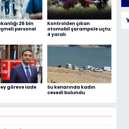
kanlığı 26 bin
Kontrolden çıkan
eşmeli personel
otomobil şarampole uçtu:
4 yaralı
ey göreve iade
Su kenarında kadın
cesedi bulundu