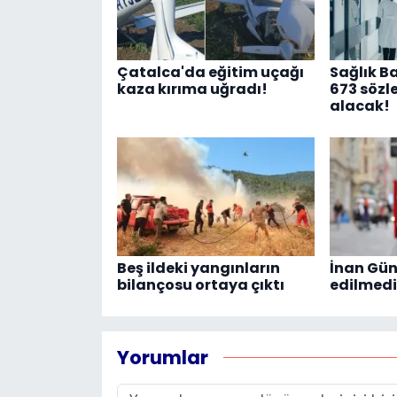
Çatalca'da eğitim uçağı
Sağlık Ba
kaza kırıma uğradı!
673 sözl
alacak!
Beş ildeki yangınların
İnan Gün
bilançosu ortaya çıktı
edilmedi
Yorumlar