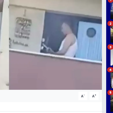
2
3
4
5
-
+
A
A