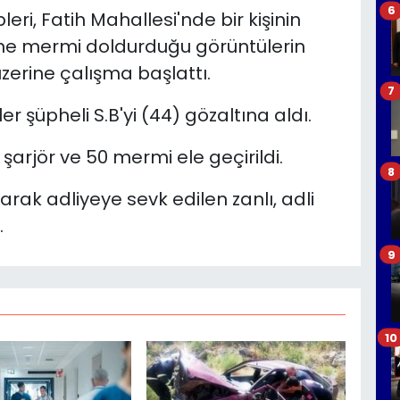
6
ri, Fatih Mahallesi'nde bir kişinin
üne mermi doldurduğu görüntülerin
erine çalışma başlattı.
7
 şüpheli S.B'yi (44) gözaltına aldı.
arjör ve 50 mermi ele geçirildi.
8
rak adliyeye sevk edilen zanlı, adli
.
9
10