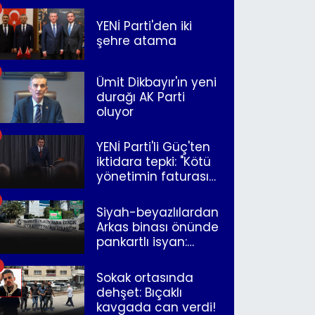
YENİ Parti'den iki
şehre atama
Ümit Dikbayır'ın yeni
durağı AK Parti
oluyor
YENİ Parti'li Güç'ten
iktidara tepki: "Kötü
yönetimin faturasını
Romanlar ödüyor"
Siyah-beyazlılardan
Arkas binası önünde
pankartlı isyan:
"Yazıklar olsun sana
İzmir"
Sokak ortasında
dehşet: Bıçaklı
kavgada can verdi!