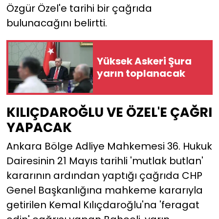
Özgür Özel'e tarihi bir çağrıda
bulunacağını belirtti.
YEREL YÖNETİMLER
Yurt
Yüksek Askeri Şura
yarın toplanacak
KILIÇDAROĞLU VE ÖZEL'E ÇAĞRI
YAPACAK
Ankara Bölge Adliye Mahkemesi 36. Hukuk
Dairesinin 21 Mayıs tarihli 'mutlak butlan'
kararının ardından yaptığı çağrıda CHP
Genel Başkanlığına mahkeme kararıyla
getirilen Kemal Kılıçdaroğlu'na 'feragat