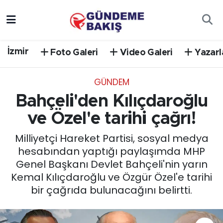
Ankara
Nöbetçi Eczaneler
İzmir
Foto Galeri
Video Galeri
Yazarl
Bilim Teknoloji
Hava Durumu
GÜNDEM
DÜNYA
Trafik Durumu
Bahçeli'den Kılıçdaroğlu
EGE
Süper Lig Puan Durumu ve Fikstür
ve Özel'e tarihi çağrı!
Milliyetçi Hareket Partisi, sosyal medya
EĞİTİM
Tüm Manşetler
hesabından yaptığı paylaşımda MHP
Genel Başkanı Devlet Bahçeli'nin yarın
EKONOMİ
Son Dakika Haberleri
Kemal Kılıçdaroğlu ve Özgür Özel'e tarihi
bir çağrıda bulunacağını belirtti.
English News
Haber Arşivi
GÜNCEL