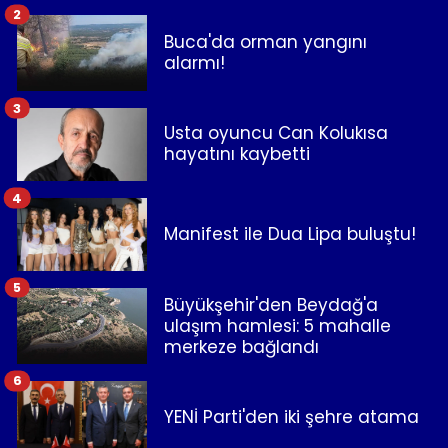
2
Buca'da orman yangını
alarmı!
3
Usta oyuncu Can Kolukısa
hayatını kaybetti
4
Manifest ile Dua Lipa buluştu!
5
Büyükşehir'den Beydağ'a
ulaşım hamlesi: 5 mahalle
merkeze bağlandı
6
YENİ Parti'den iki şehre atama