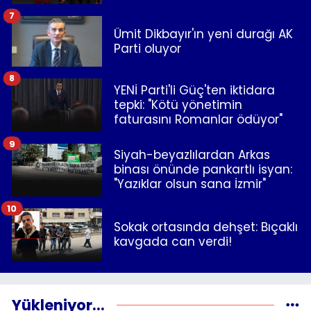
7
Ümit Dikbayır'ın yeni durağı AK
Parti oluyor
8
YENİ Parti'li Güç'ten iktidara
tepki: "Kötü yönetimin
faturasını Romanlar ödüyor"
9
Siyah-beyazlılardan Arkas
binası önünde pankartlı isyan:
"Yazıklar olsun sana İzmir"
10
Sokak ortasında dehşet: Bıçaklı
kavgada can verdi!
Yükleniyor...