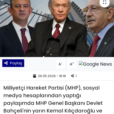
KÜLTÜR SANAT
MAGAZİN
POLİTİKA
SAĞLIK
Siyaset
Paylaş
-
+
A
A
SPOR
26.05.2026 - 18:18
1
TEKNOLOJİ
Milliyetçi Hareket Partisi (MHP), sosyal
medya hesaplarından yaptığı
Yaşam
paylaşımda MHP Genel Başkanı Devlet
Bahçeli'nin yarın Kemal Kılıçdaroğlu ve
YEREL POLİTİKA