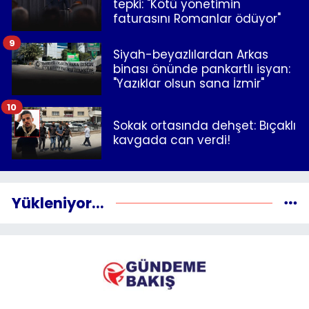
tepki: "Kötü yönetimin
faturasını Romanlar ödüyor"
9
Siyah-beyazlılardan Arkas
binası önünde pankartlı isyan:
"Yazıklar olsun sana İzmir"
10
Sokak ortasında dehşet: Bıçaklı
kavgada can verdi!
Yükleniyor...