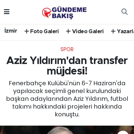
Ankara
Nöbetçi Eczaneler
İzmir
Foto Galeri
Video Galeri
Yazarl
Bilim Teknoloji
Hava Durumu
SPOR
DÜNYA
Trafik Durumu
Aziz Yıldırım'dan transfer
EGE
Süper Lig Puan Durumu ve Fikstür
müjdesi!
Fenerbahçe Kulübü'nün 6-7 Haziran'da
EĞİTİM
Tüm Manşetler
yapılacak seçimli genel kurulundaki
başkan adaylarından Aziz Yıldırım, futbol
EKONOMİ
Son Dakika Haberleri
takımı hakkındaki projeleri hakkında
konuştu.
English News
Haber Arşivi
GÜNCEL