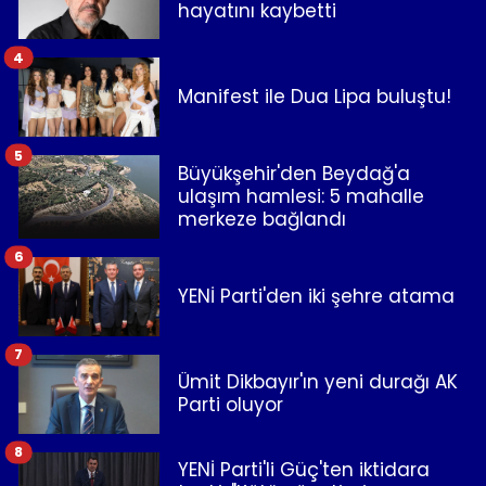
hayatını kaybetti
4
Manifest ile Dua Lipa buluştu!
5
Büyükşehir'den Beydağ'a
ulaşım hamlesi: 5 mahalle
merkeze bağlandı
6
YENİ Parti'den iki şehre atama
7
Ümit Dikbayır'ın yeni durağı AK
Parti oluyor
8
YENİ Parti'li Güç'ten iktidara