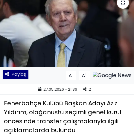
KÜLTÜR SANAT
MAGAZİN
POLİTİKA
SAĞLIK
Siyaset
Paylaş
-
+
A
A
SPOR
27.05.2026 - 21:36
2
TEKNOLOJİ
Fenerbahçe Kulübü Başkan Adayı Aziz
Yıldırım, olağanüstü seçimli genel kurul
Yaşam
öncesinde transfer çalışmalarıyla ilgili
açıklamalarda bulundu.
YEREL POLİTİKA