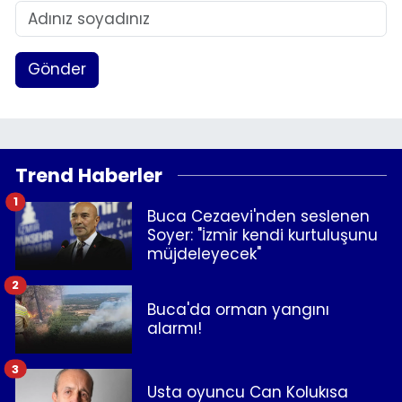
Gönder
Trend Haberler
1
Buca Cezaevi'nden seslenen
Soyer: "İzmir kendi kurtuluşunu
müjdeleyecek"
2
Buca'da orman yangını
alarmı!
3
Usta oyuncu Can Kolukısa