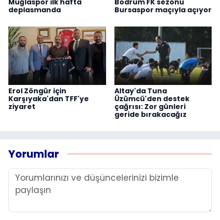
Muğlaspor ilk hafta
Bodrum FK sezonu
deplasmanda
Bursaspor maçıyla açıyor
Erol Zöngür için
Altay'da Tuna
Karşıyaka'dan TFF'ye
Üzümcü'den destek
ziyaret
çağrısı: Zor günleri
geride bırakacağız
Yorumlar