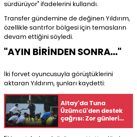
sürdürüyor" ifadelerini kullandı.
Transfer gündemine de değinen Yıldırım,
özellikle santrfor bölgesi için temasların
devam ettiğini söyledi.
"AYIN BİRİNDEN SONRA..."
İki forvet oyuncusuyla görüştüklerini
aktaran Yıldırım, şunları kaydetti:
Altay'da Tuna
Üzümcü'den destek
çağrısı: Zor günleri
geride bırakacağız