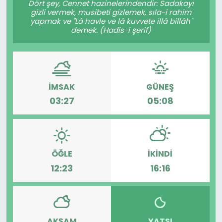
Dört şey, Cennet hazinelerindendir: Sadakayı
gizli vermek, musibeti gizlemek, sıla-i rahim
KÜLTÜR SANAT
yapmak ve "Lâ havle ve lâ kuvvete illâ billâh"
demek. (Hadis-i şerif)
MAGAZİN
POLİTİKA
İMSAK
GÜNEŞ
SAĞLIK
03:27
05:08
Siyaset
SPOR
ÖĞLE
İKINDI
12:23
16:16
TEKNOLOJİ
Yaşam
YEREL POLİTİKA
AKŞAM
YATSI