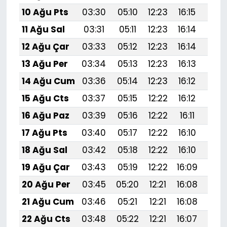
10 Ağu Pts
03:30
05:10
12:23
16:15
19:
11 Ağu Sal
03:31
05:11
12:23
16:14
19:
12 Ağu Çar
03:33
05:12
12:23
16:14
19:
13 Ağu Per
03:34
05:13
12:23
16:13
19:
14 Ağu Cum
03:36
05:14
12:23
16:12
19:2
15 Ağu Cts
03:37
05:15
12:22
16:12
19:
16 Ağu Paz
03:39
05:16
12:22
16:11
19:1
17 Ağu Pts
03:40
05:17
12:22
16:10
19:1
18 Ağu Sal
03:42
05:18
12:22
16:10
19:1
19 Ağu Çar
03:43
05:19
12:22
16:09
19:1
20 Ağu Per
03:45
05:20
12:21
16:08
19:1
21 Ağu Cum
03:46
05:21
12:21
16:08
19:1
22 Ağu Cts
03:48
05:22
12:21
16:07
19:1