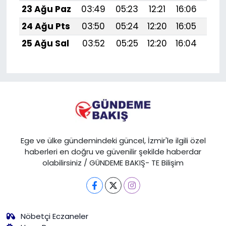
23 Ağu Paz
03:49
05:23
12:21
16:06
19:
24 Ağu Pts
03:50
05:24
12:20
16:05
19:
25 Ağu Sal
03:52
05:25
12:20
16:04
19:
Ege ve ülke gündemindeki güncel, İzmir'le ilgili özel
haberleri en doğru ve güvenilir şekilde haberdar
olabilirsiniz / GÜNDEME BAKIŞ- TE Bilişim
Nöbetçi Eczaneler