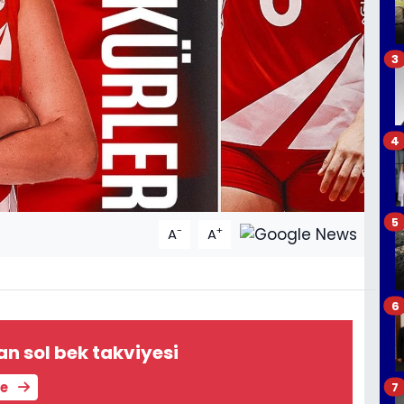
3
4
5
-
+
A
A
6
n sol bek takviyesi
le
7