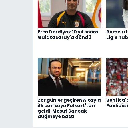
Eren Derdiyok 10 yıl sonra
Romelu L
Galatasaray'a döndü
Lig'e hab
Zor günler geçiren Altay'a
Benfica'
ilk can suyu Folkart'tan
Pavlidis
geldi: Mesut Sancak
düğmeye bastı