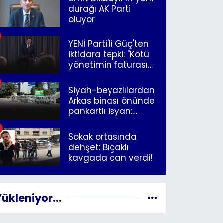
durağı AK Parti
oluyor
YENİ Parti'li Güç'ten
iktidara tepki: "Kötü
yönetimin faturasını
Romanlar ödüyor"
Siyah-beyazlılardan
Arkas binası önünde
pankartlı isyan:
"Yazıklar olsun sana
İzmir"
Sokak ortasında
dehşet: Bıçaklı
kavgada can verdi!
Yükleniyor...