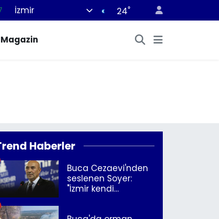
İzmir
°
7
24
8
Magazin
2
8
9
4
Trend Haberler
Buca Cezaevi'nden
seslenen Soyer:
"İzmir kendi
kurtuluşunu
müjdeleyecek"
Buca'da orman