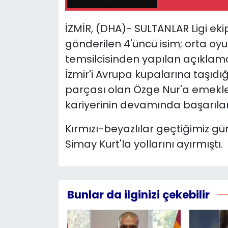
YEREL YÖNETİMLER
İZMİR, (DHA)- SULTANLAR Ligi e
gönderilen 4'üncü isim; orta oyu
Yurt
temsilcisinden yapılan açıklama
İzmir'i Avrupa kupalarına taşıdığ
parçası olan Özge Nur'a emekler
kariyerinin devamında başarılar d
Kırmızı-beyazlılar geçtiğimiz gün
Simay Kurt'la yollarını ayırmıştı.
Bunlar da ilginizi çekebilir