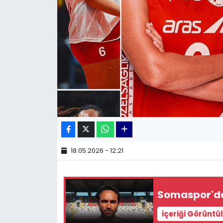
KÜLTÜR SANAT
MAGAZİN
POLİTİKA
SAĞLIK
Siyaset
SPOR
18.05.2026 - 12:21
TEKNOLOJİ
Somaspor'da
Yaşam
İçeriği Görüntü
YEREL POLİTİKA