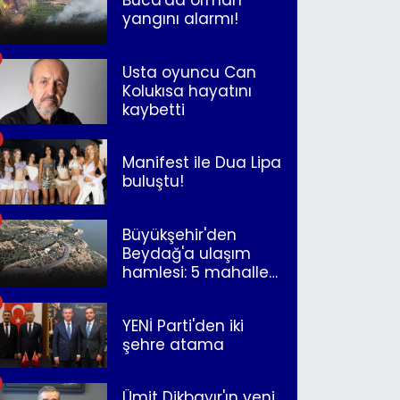
yangını alarmı!
Usta oyuncu Can
Kolukısa hayatını
kaybetti
Manifest ile Dua Lipa
buluştu!
Büyükşehir'den
Beydağ'a ulaşım
hamlesi: 5 mahalle
merkeze bağlandı
YENİ Parti'den iki
şehre atama
Ümit Dikbayır'ın yeni