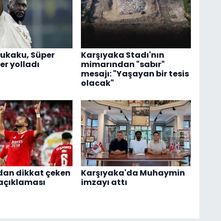
ukaku, Süper
Karşıyaka Stadı'nın
er yolladı
mimarından "sabır"
mesajı: "Yaşayan bir tesis
olacak"
dan dikkat çeken
Karşıyaka'da Muhaymin
 açıklaması
imzayı attı