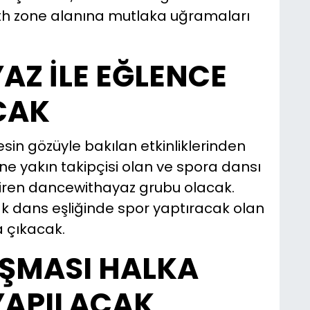
lth zone alanına mutlaka uğramaları
Z İLE EĞLENCE
CAK
kesin gözüyle bakılan etkinliklerinden
ne yakın takipçisi olan ve spora dansı
tiren dancewithayaz grubu olacak.
rak dans eşliğinde spor yaptıracak olan
 çıkacak.
IŞMASI HALKA
YAPILACAK