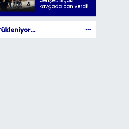
dehşet: Bıçaklı
kavgada can verdi!
Yükleniyor...