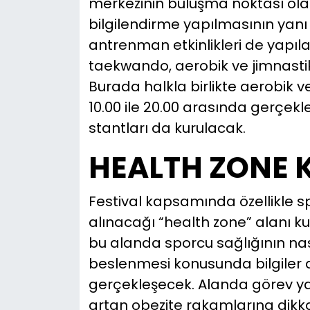
merkezinin buluşma noktası ola
bilgilendirme yapılmasının yanı 
antrenman etkinlikleri de yapıl
taekwando, aerobik ve jimnastik 
Burada halkla birlikte aerobik ve
10.00 ile 20.00 arasında gerçek
stantları da kurulacak.
HEALTH ZONE 
Festival kapsamında özellikle spo
alınacağı “health zone” alanı k
bu alanda sporcu sağlığının nas
beslenmesi konusunda bilgiler a
gerçekleşecek. Alanda görev ya
artan obezite rakamlarına dikkat