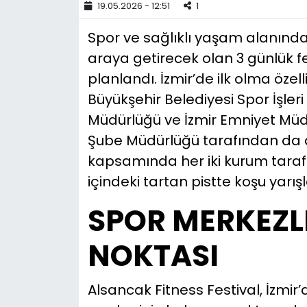
19.05.2026 - 12:51
1
YEREL YÖNETİMLER
Spor ve sağlıklı yaşam alanındaki
araya getirecek olan 3 günlük f
Yurt
planlandı. İzmir’de ilk olma özelliğ
Büyükşehir Belediyesi Spor İşleri
Müdürlüğü ve İzmir Emniyet Müd
Şube Müdürlüğü tarafından da 
kapsamında her iki kurum taraf
içindeki tartan pistte koşu yarış
SPOR MERKEZL
NOKTASI
Alsancak Fitness Festival, İzmir