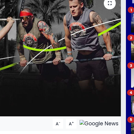
1
2
3
4
5
-
+
A
A