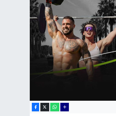
KÜLTÜR SANAT
MAGAZİN
POLİTİKA
SAĞLIK
Siyaset
SPOR
TEKNOLOJİ
Yaşam
YEREL POLİTİKA