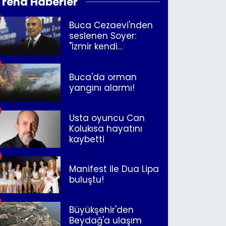
Trend Haberler
Buca Cezaevi'nden
seslenen Soyer:
"İzmir kendi
kurtuluşunu
müjdeleyecek"
Buca'da orman
yangını alarmı!
Usta oyuncu Can
Kolukısa hayatını
kaybetti
Manifest ile Dua Lipa
buluştu!
Büyükşehir'den
Beydağ'a ulaşım