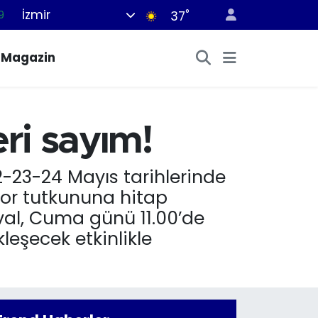
İzmir
°
6
37
1
Magazin
1
2
8
eri sayım!
9
2-23-24 Mayıs tarihlerinde
por tutkununa hitap
ival, Cuma günü 11.00’de
eşecek etkinlikle