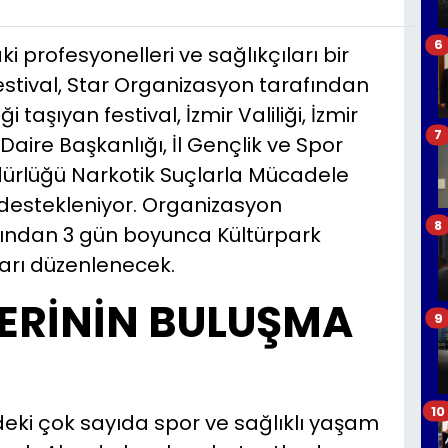
6
 profesyonelleri ve sağlıkçıları bir
estival, Star Organizasyon tarafından
i taşıyan festival, İzmir Valiliği, İzmir
7
 Daire Başkanlığı, İl Gençlik ve Spor
ürlüğü Narkotik Suçlarla Mücadele
destekleniyor. Organizasyon
8
ından 3 gün boyunca Kültürpark
ları düzenlenecek.
ERİNİN BULUŞMA
9
10
’deki çok sayıda spor ve sağlıklı yaşam