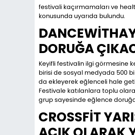
festivali kaçırmamaları ve hea
konusunda uyarıda bulundu.
DANCEWİTHAYA
DORUĞA ÇIKA
Keyifli festivalin ilgi görmesine 
birisi de sosyal medyada 500 bi
da ekleyerek eğlenceli hale ge
Festivale katılanlara toplu ola
grup sayesinde eğlence doruğa
CROSSFİT YAR
AÇIK OLARAK 