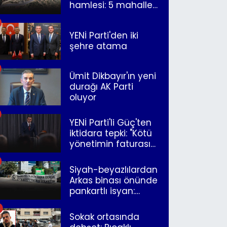
hamlesi: 5 mahalle
merkeze bağlandı
YENİ Parti'den iki
şehre atama
Ümit Dikbayır'ın yeni
durağı AK Parti
oluyor
YENİ Parti'li Güç'ten
iktidara tepki: "Kötü
yönetimin faturasını
Romanlar ödüyor"
Siyah-beyazlılardan
Arkas binası önünde
pankartlı isyan:
"Yazıklar olsun sana
İzmir"
Sokak ortasında