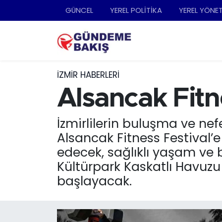
GÜNCEL
YEREL POLİTİKA
YEREL YÖNE
Ankara
Nöbetçi Eczaneler
Bilim Teknoloji
Hava Durumu
İZMIR HABERLERI
DÜNYA
Trafik Durumu
Alsancak Fitne
EGE
Süper Lig Puan Durumu ve Fikstür
İzmirlilerin buluşma ve ne
Alsancak Fitness Festival’
EĞİTİM
Tüm Manşetler
edecek, sağlıklı yaşam ve 
Kültürpark Kaskatlı Havuzu
EKONOMİ
Son Dakika Haberleri
başlayacak.
English News
Haber Arşivi
GÜNCEL