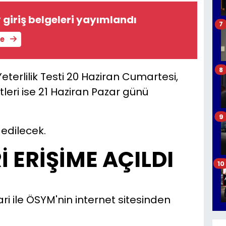
 giriş belgeleri yayımlandı
7
le
8
eterlilik Testi 20 Haziran Cumartesi,
stleri ise 21 Haziran Pazar günü
9
edilecek.
İ ERİŞİME AÇILDI
10
ari ile ÖSYM'nin internet sitesinden