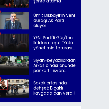
şehre atama
Ümit Dikbayır'ın yeni
durağı AK Parti
oluyor
YENİ Parti'li Güç'ten
iktidara tepki: "Kötü
yönetimin faturasını
Romanlar ödüyor"
Siyah-beyazlılardan
Arkas binası önünde
pankartlı isyan:
"Yazıklar olsun sana
İzmir"
Sokak ortasında
dehşet: Bıçaklı
kavgada can verdi!