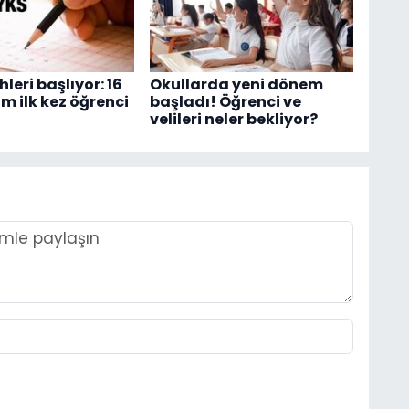
hleri başlıyor: 16
Okullarda yeni dönem
m ilk kez öğrenci
başladı! Öğrenci ve
velileri neler bekliyor?