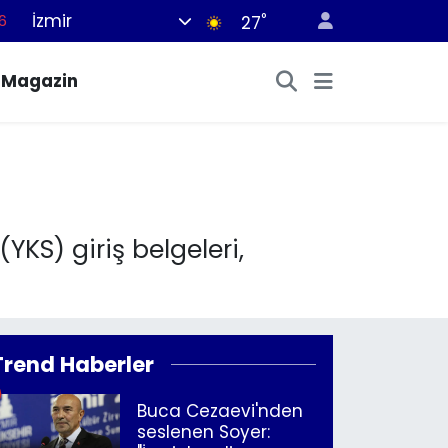
İzmir
°
6
27
7
Magazin
1
2
4
4
KS) giriş belgeleri,
Trend Haberler
Buca Cezaevi'nden
seslenen Soyer: