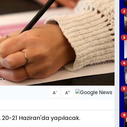
2
3
4
5
-
+
A
A
6
 20-21 Haziran'da yapılacak.