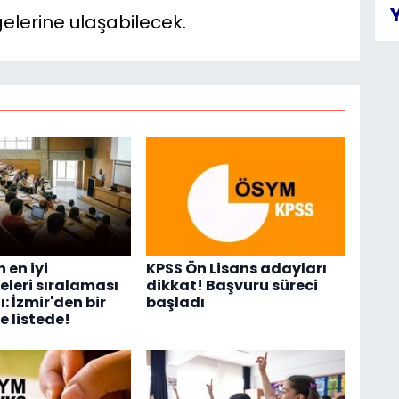
elerine ulaşabilecek.
 en iyi
KPSS Ön Lisans adayları
eleri sıralaması
dikkat! Başvuru süreci
: İzmir'den bir
başladı
e listede!