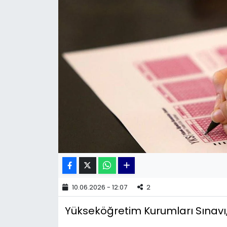
KÜLTÜR SANAT
MAGAZİN
POLİTİKA
SAĞLIK
Siyaset
SPOR
TEKNOLOJİ
10.06.2026 - 12:07
2
Yaşam
Yükseköğretim Kurumları Sınavı,
YEREL POLİTİKA