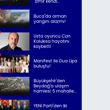
"İzmir kendi
kurtuluşunu
müjdeleyecek"
Buca'da orman
yangını alarmı!
Usta oyuncu Can
Kolukısa hayatını
kaybetti
Manifest ile Dua Lipa
buluştu!
Büyükşehir'den
Beydağ'a ulaşım
hamlesi: 5 mahalle
merkeze bağlandı
YENİ Parti'den iki