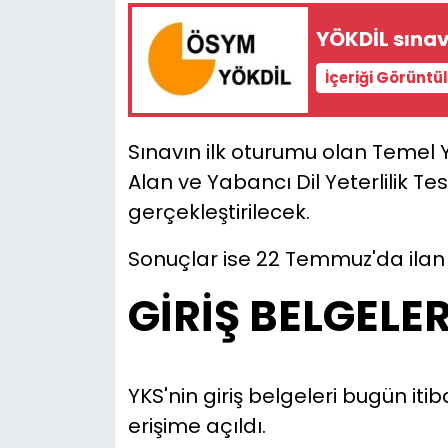
YÖKDİL sınav
YEREL YÖNETİMLER
İçeriği Görüntü
Yurt
Sınavın ilk oturumu olan Temel Y
Alan ve Yabancı Dil Yeterlilik Te
gerçekleştirilecek.
Sonuçlar ise 22 Temmuz'da ilan 
GİRİŞ BELGELER
YKS'nin giriş belgeleri bugün itib
erişime açıldı.