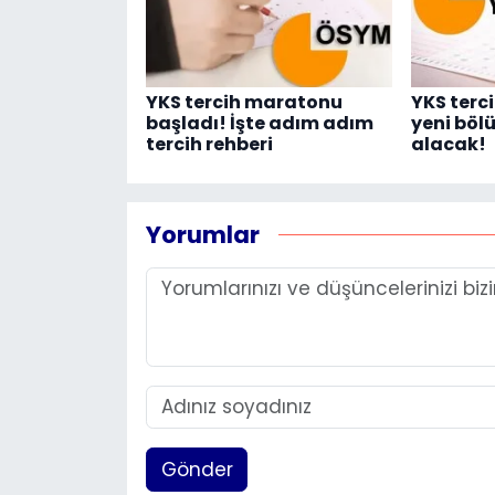
YKS tercih maratonu
YKS terci
başladı! İşte adım adım
yeni bölü
tercih rehberi
alacak!
Yorumlar
Gönder