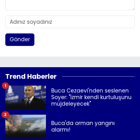
Gönder
Trend Haberler
1
Buca Cezaevi'nden seslenen
Soyer: "İzmir kendi kurtuluşunu
müjdeleyecek"
2
Buca'da orman yangını
alarmı!