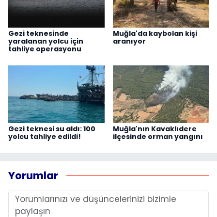
Gezi teknesinde
Muğla'da kaybolan kişi
yaralanan yolcu için
aranıyor
tahliye operasyonu
Gezi teknesi su aldı: 100
Muğla'nın Kavaklıdere
yolcu tahliye edildi!
ilçesinde orman yangını
Yorumlar