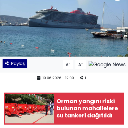
KÜLTÜR SANAT
MAGAZİN
POLİTİKA
SAĞLIK
Paylaş
-
+
A
A
Siyaset
10.06.2026 - 12:00
1
SPOR
TEKNOLOJİ
Orman yangını riski
bulunan mahallelere
Yaşam
su tankeri dağıtıldı
YEREL POLİTİKA