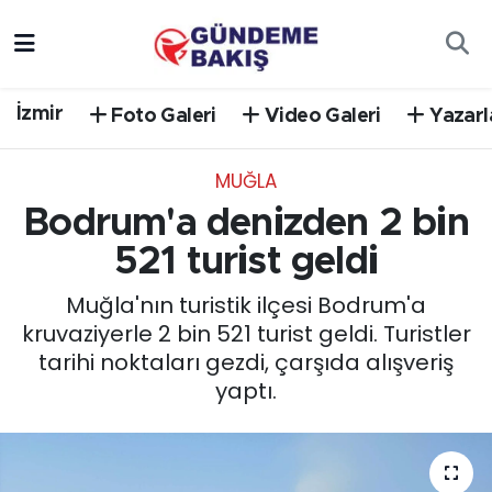
Ankara
Nöbetçi Eczaneler
İzmir
Foto Galeri
Video Galeri
Yazarl
Bilim Teknoloji
Hava Durumu
MUĞLA
DÜNYA
Trafik Durumu
Bodrum'a denizden 2 bin
EGE
Süper Lig Puan Durumu ve Fikstür
521 turist geldi
Muğla'nın turistik ilçesi Bodrum'a
EĞİTİM
Tüm Manşetler
kruvaziyerle 2 bin 521 turist geldi. Turistler
tarihi noktaları gezdi, çarşıda alışveriş
EKONOMİ
Son Dakika Haberleri
yaptı.
English News
Haber Arşivi
GÜNCEL