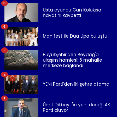
3
Usta oyuncu Can Kolukısa
hayatını kaybetti
4
Manifest ile Dua Lipa buluştu!
5
Büyükşehir'den Beydağ'a
ulaşım hamlesi: 5 mahalle
merkeze bağlandı
6
YENİ Parti'den iki şehre atama
7
Ümit Dikbayır'ın yeni durağı AK
Parti oluyor