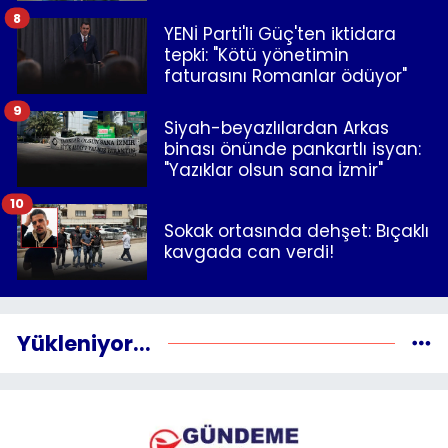
8
YENİ Parti'li Güç'ten iktidara
tepki: "Kötü yönetimin
faturasını Romanlar ödüyor"
9
Siyah-beyazlılardan Arkas
binası önünde pankartlı isyan:
"Yazıklar olsun sana İzmir"
10
Sokak ortasında dehşet: Bıçaklı
kavgada can verdi!
Yükleniyor...