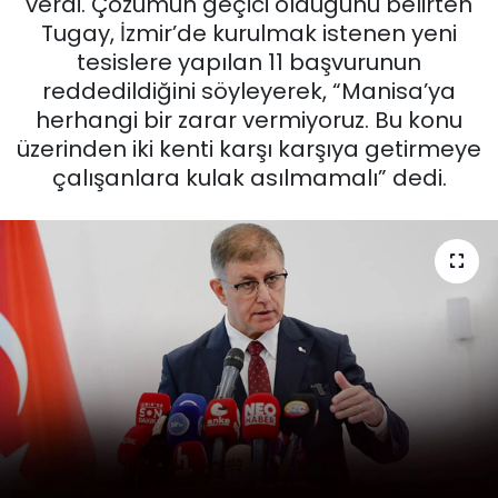
verdi. Çözümün geçici olduğunu belirten
Tugay, İzmir’de kurulmak istenen yeni
KÜLTÜR SANAT
tesislere yapılan 11 başvurunun
reddedildiğini söyleyerek, “Manisa’ya
MAGAZİN
herhangi bir zarar vermiyoruz. Bu konu
üzerinden iki kenti karşı karşıya getirmeye
POLİTİKA
çalışanlara kulak asılmamalı” dedi.
SAĞLIK
Siyaset
SPOR
TEKNOLOJİ
Yaşam
YEREL POLİTİKA