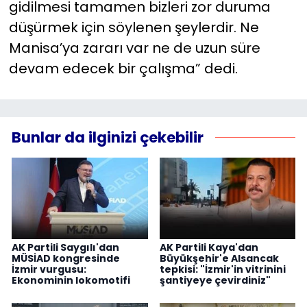
gidilmesi tamamen bizleri zor duruma
düşürmek için söylenen şeylerdir. Ne
Manisa’ya zararı var ne de uzun süre
devam edecek bir çalışma” dedi.
Bunlar da ilginizi çekebilir
AK Partili Saygılı'dan
AK Partili Kaya'dan
MÜSİAD kongresinde
Büyükşehir'e Alsancak
İzmir vurgusu:
tepkisi: "İzmir'in vitrinini
Ekonominin lokomotifi
şantiyeye çevirdiniz"