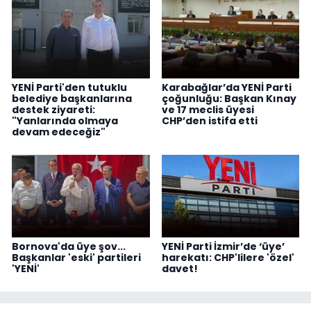
YENİ Parti'den tutuklu
Karabağlar’da YENİ Parti
belediye başkanlarına
çoğunluğu: Başkan Kınay
destek ziyareti:
ve 17 meclis üyesi
"Yanlarında olmaya
CHP’den istifa etti
devam edeceğiz"
Bornova'da üye şov...
YENİ Parti İzmir’de ‘üye’
Başkanlar 'eski' partileri
harekatı: CHP'lilere 'özel'
'YENİ'
davet!