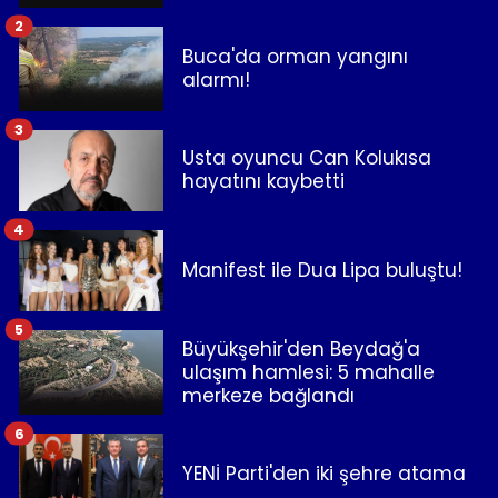
2
Buca'da orman yangını
alarmı!
3
Usta oyuncu Can Kolukısa
hayatını kaybetti
4
Manifest ile Dua Lipa buluştu!
5
Büyükşehir'den Beydağ'a
ulaşım hamlesi: 5 mahalle
merkeze bağlandı
6
YENİ Parti'den iki şehre atama