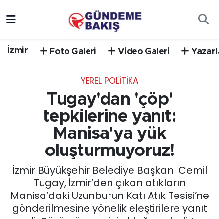
Ankara
Nöbetçi Eczaneler
İzmir
Foto Galeri
Video Galeri
Yazarl
Bilim Teknoloji
Hava Durumu
YEREL POLİTİKA
DÜNYA
Trafik Durumu
Tugay'dan 'çöp'
EGE
Süper Lig Puan Durumu ve Fikstür
tepkilerine yanıt:
Manisa'ya yük
EĞİTİM
Tüm Manşetler
oluşturmuyoruz!
EKONOMİ
Son Dakika Haberleri
İzmir Büyükşehir Belediye Başkanı Cemil
Tugay, İzmir’den çıkan atıkların
English News
Haber Arşivi
Manisa’daki Uzunburun Katı Atık Tesisi’ne
gönderilmesine yönelik eleştirilere yanıt
GÜNCEL