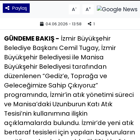
Paylaş
-
+
A
A
YEREL YÖNETİMLER
04.06.2026 - 13:58
1
Yurt
GÜNDEME BAKIŞ -
İzmir Büyükşehir
Belediye Başkanı Cemil Tugay, İzmir
Büyükşehir Belediyesi ile Manisa
Büyükşehir Belediyesi tarafından
düzenlenen “Gediz’e, Toprağa ve
Geleceğimize Sahip Çıkıyoruz”
programında, İzmir’in atık yönetimi süreci
ve Manisa’daki Uzunburun Katı Atık
Tesisi’nin kullanımına ilişkin
açıklamalarda bulundu. İzmir’de yeni atık
bertaraf tesisleri için yapılan başvuruların