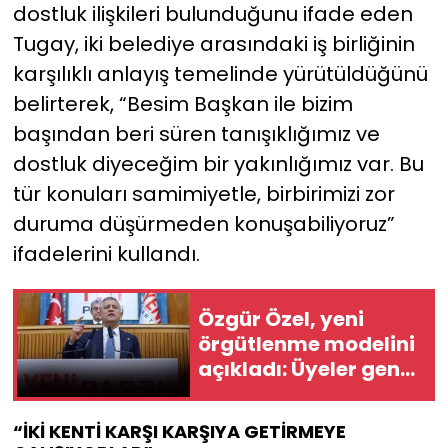
dostluk ilişkileri bulunduğunu ifade eden
Tugay, iki belediye arasındaki iş birliğinin
karşılıklı anlayış temelinde yürütüldüğünü
belirterek, “Besim Başkan ile bizim
başından beri süren tanışıklığımız ve
dostluk diyeceğim bir yakınlığımız var. Bu
tür konuları samimiyetle, birbirimizi zor
duruma düşürmeden konuşabiliyoruz”
ifadelerini kullandı.
Özgür Özel, yeni
örgütlenme modelini
açıkladı: Üyeler genel
başkanı seçecek!
“İKİ KENTİ KARŞI KARŞIYA GETİRMEYE