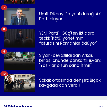
7
Ümit Dikbayır'ın yeni durağı AK
Parti oluyor
8
YENİ Parti'li Güç'ten iktidara
tepki: "Kötü yönetimin
faturasını Romanlar ödüyor"
9
Siyah-beyazlılardan Arkas
binası önünde pankartlı isyan:
"Yazıklar olsun sana İzmir"
10
Sokak ortasında dehşet: Bıçaklı
kavgada can verdi!