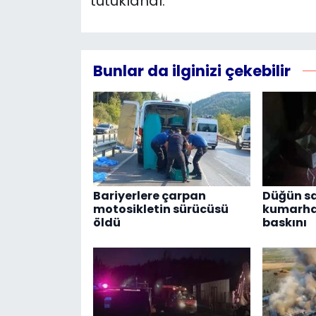
tutuklandı.
Bunlar da ilginizi çekebilir
Bariyerlere çarpan
Düğün s
motosikletin sürücüsü
kumarha
öldü
baskını