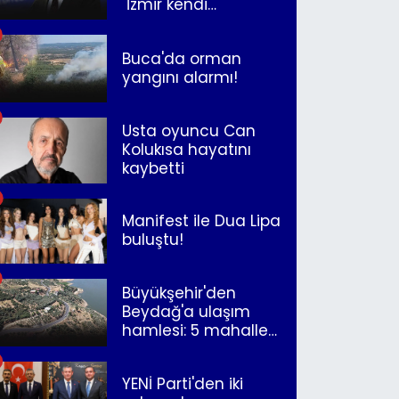
"İzmir kendi
kurtuluşunu
müjdeleyecek"
Buca'da orman
yangını alarmı!
Usta oyuncu Can
Kolukısa hayatını
kaybetti
Manifest ile Dua Lipa
buluştu!
Büyükşehir'den
Beydağ'a ulaşım
hamlesi: 5 mahalle
merkeze bağlandı
YENİ Parti'den iki