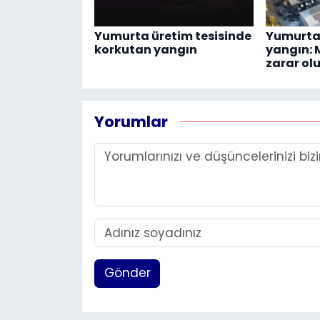
Yumurta üretim tesisinde
Yumurta 
korkutan yangın
yangın: M
zarar ol
Yorumlar
Gönder