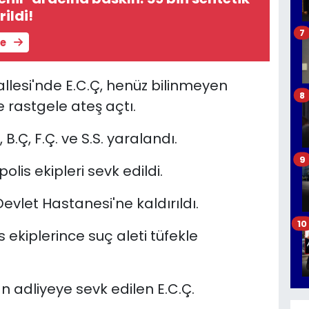
rildi!
7
le
allesi'nde E.C.Ç, henüz bilinmeyen
8
 rastgele ateş açtı.
 B.Ç, F.Ç. ve S.S. yaralandı.
9
lis ekipleri sevk edildi.
Devlet Hastanesi'ne kaldırıldı.
10
 ekiplerince suç aleti tüfekle
n adliyeye sevk edilen E.C.Ç.