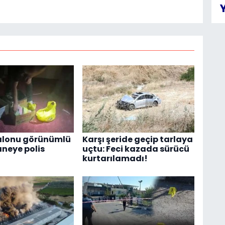
alonu görünümlü
Karşı şeride geçip tarlaya
neye polis
uçtu: Feci kazada sürücü
kurtarılamadı!