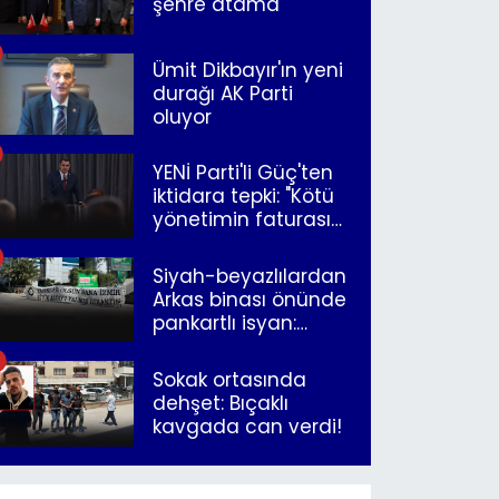
şehre atama
Ümit Dikbayır'ın yeni
durağı AK Parti
oluyor
YENİ Parti'li Güç'ten
iktidara tepki: "Kötü
yönetimin faturasını
Romanlar ödüyor"
Siyah-beyazlılardan
Arkas binası önünde
pankartlı isyan:
"Yazıklar olsun sana
İzmir"
Sokak ortasında
dehşet: Bıçaklı
kavgada can verdi!