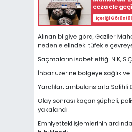
ecza ele geçi
YEREL YÖNETİMLER
İçeriği Görüntü
Yurt
Alınan bilgiye göre, Gaziler Mah
nedenle elindeki tüfekle çevreye
Saçmaların isabet ettiği N.K, S.Ç,
İhbar üzerine bölgeye sağlık ve po
Yaralılar, ambulanslarla Salihli 
Olay sonrası kaçan şüpheli, polis
yakalandı.
Emniyetteki işlemlerinin ardında