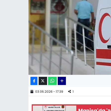
KÜLTÜR SANAT
MAGAZİN
POLİTİKA
SAĞLIK
Siyaset
SPOR
TEKNOLOJİ
03.06.2026 - 17:39
1
Yaşam
Manisa'da 'ze
YEREL POLİTİKA