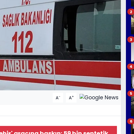
2
3
4
5
-
+
A
A
6
hir' aracına baskın: 59 bin sentetik