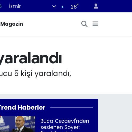
İzmir
°
6
28
6
Magazin
2
2
2
 yaralandı
0
cu 5 kişi yaralandı,
Trend Haberler
Buca Cezaevi'nden
seslenen Soyer: