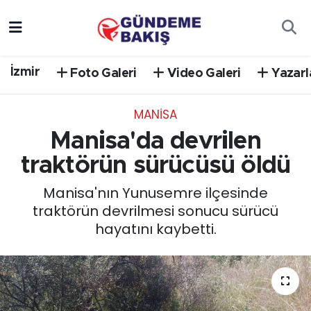
Ankara
Nöbetçi Eczaneler
İzmir
Foto Galeri
Video Galeri
Yazarl
Bilim Teknoloji
Hava Durumu
MANISA
DÜNYA
Trafik Durumu
Manisa'da devrilen
EGE
Süper Lig Puan Durumu ve Fikstür
traktörün sürücüsü öldü
Manisa'nın Yunusemre ilçesinde
EĞİTİM
Tüm Manşetler
traktörün devrilmesi sonucu sürücü
hayatını kaybetti.
EKONOMİ
Son Dakika Haberleri
English News
Haber Arşivi
GÜNCEL