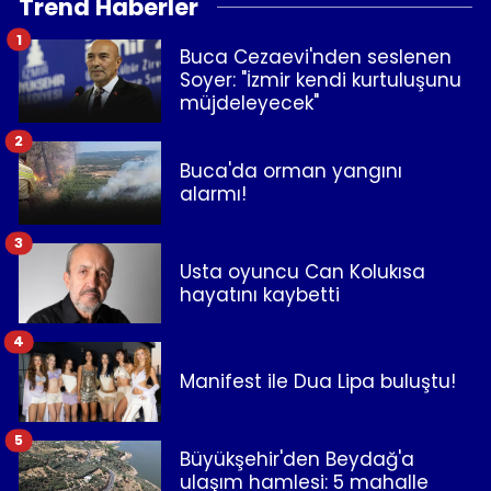
Trend Haberler
1
Buca Cezaevi'nden seslenen
Soyer: "İzmir kendi kurtuluşunu
müjdeleyecek"
2
Buca'da orman yangını
alarmı!
3
Usta oyuncu Can Kolukısa
hayatını kaybetti
4
Manifest ile Dua Lipa buluştu!
5
Büyükşehir'den Beydağ'a
ulaşım hamlesi: 5 mahalle