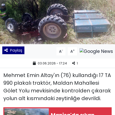
KÜLTÜR SANAT
MAGAZİN
POLİTİKA
SAĞLIK
Paylaş
-
+
A
A
Siyaset
03.06.2026 - 17:24
1
Mehmet Emin Altay'ın (76) kullandığı 17 TA
SPOR
990 plakalı traktör, Maldan Mahallesi
TEKNOLOJİ
Gölet Yolu mevkisinde kontrolden çıkarak
yolun alt kısmındaki zeytinliğe devrildi.
Yaşam
YEREL POLİTİKA