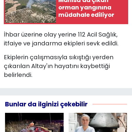
Manisa'da çıkan
orman yangınına
YEREL YÖNETİMLER
müdahale ediliyor
Yurt
İhbar üzerine olay yerine 112 Acil Sağlık,
itfaiye ve jandarma ekipleri sevk edildi.
Ekiplerin çalışmasıyla sıkıştığı yerden
çıkarılan Altay'ın hayatını kaybettiği
belirlendi.
Bunlar da ilginizi çekebilir