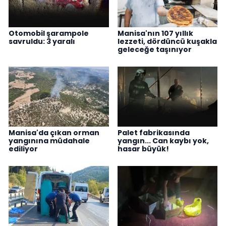
Otomobil şarampole
Manisa'nın 107 yıllık
savruldu: 3 yaralı
lezzeti, dördüncü kuşakla
geleceğe taşınıyor
Manisa'da çıkan orman
Palet fabrikasında
yangınına müdahale
yangın... Can kaybı yok,
ediliyor
hasar büyük!