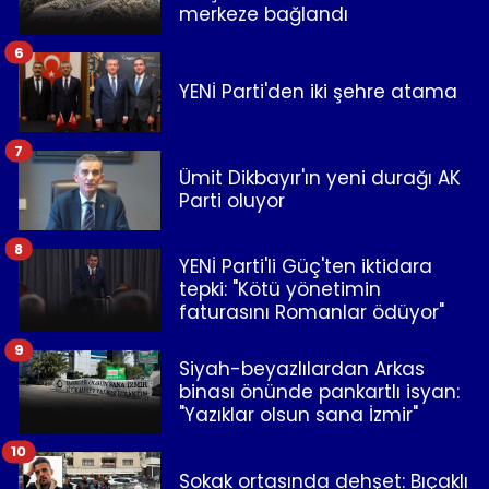
merkeze bağlandı
6
YENİ Parti'den iki şehre atama
7
Ümit Dikbayır'ın yeni durağı AK
Parti oluyor
8
YENİ Parti'li Güç'ten iktidara
tepki: "Kötü yönetimin
faturasını Romanlar ödüyor"
9
Siyah-beyazlılardan Arkas
binası önünde pankartlı isyan:
"Yazıklar olsun sana İzmir"
10
Sokak ortasında dehşet: Bıçaklı