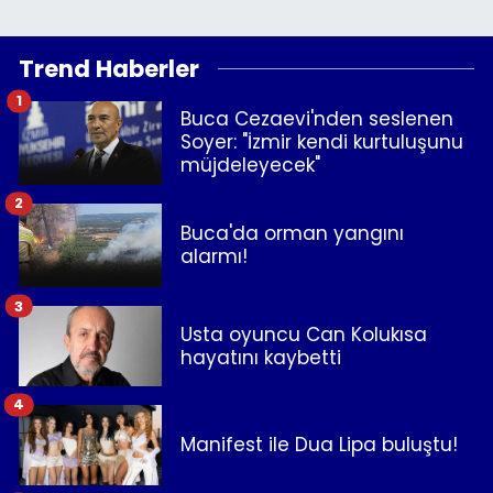
Trend Haberler
1
Buca Cezaevi'nden seslenen
Soyer: "İzmir kendi kurtuluşunu
müjdeleyecek"
2
Buca'da orman yangını
alarmı!
3
Usta oyuncu Can Kolukısa
hayatını kaybetti
4
Manifest ile Dua Lipa buluştu!