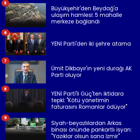
5
Büyükşehir'den Beydağ'a
ulaşım hamlesi: 5 mahalle
merkeze bağlandı
6
YENİ Parti'den iki şehre atama
7
Ümit Dikbayır'ın yeni durağı AK
Parti oluyor
8
YENİ Parti'li Güç'ten iktidara
tepki: "Kötü yönetimin
faturasını Romanlar ödüyor"
9
Siyah-beyazlılardan Arkas
binası önünde pankartlı isyan:
"Yazıklar olsun sana İzmir"