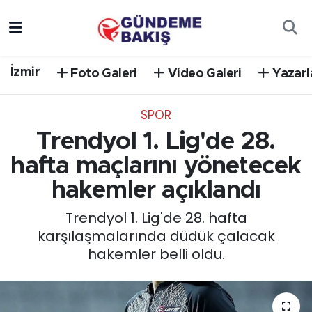
Ankara
Nöbetçi Eczaneler
İzmir
Foto Galeri
Video Galeri
Yazarl
Bilim Teknoloji
Hava Durumu
SPOR
DÜNYA
Trafik Durumu
Trendyol 1. Lig'de 28.
EGE
Süper Lig Puan Durumu ve Fikstür
hafta maçlarını yönetecek
hakemler açıklandı
EĞİTİM
Tüm Manşetler
Trendyol 1. Lig'de 28. hafta
EKONOMİ
Son Dakika Haberleri
karşılaşmalarında düdük çalacak
hakemler belli oldu.
English News
Haber Arşivi
GÜNCEL