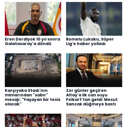
Eren Derdiyok 10 yıl sonra
Romelu Lukaku, Süper
Galatasaray'a döndü
Lig'e haber yolladı
Karşıyaka Stadı'nın
Zor günler geçiren
mimarından "sabır"
Altay'a ilk can suyu
mesajı: "Yaşayan bir tesis
Folkart'tan geldi: Mesut
olacak"
Sancak düğmeye bastı