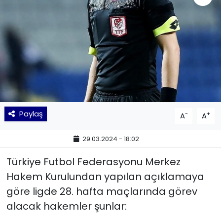
KÜLTÜR SANAT
MAGAZİN
POLİTİKA
SAĞLIK
Paylaş
-
+
A
A
Siyaset
29.03.2024 - 18:02
SPOR
Türkiye Futbol Federasyonu Merkez
TEKNOLOJİ
Hakem Kurulundan yapılan açıklamaya
göre ligde 28. hafta maçlarında görev
Yaşam
alacak hakemler şunlar:
YEREL POLİTİKA