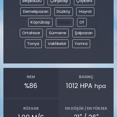
Beşikdüzü
Çarşıbaşı
Çaykara
Dernekpazarı
Düzköy
Hayrat
YEREL YÖNETİMLER
Köprübaşı
Maçka
Of
Yurt
Ortahisar
Sürmene
Şalpazarı
Tonya
Vakfıkebir
Yomra
NEM
BASINÇ
%86
1012 HPA
hpa
RÜZGAR
EN DÜŞÜK / EN YÜKSEK
°
°