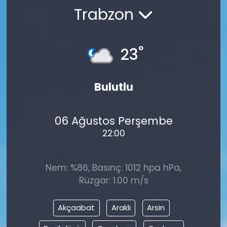
Trabzon
KÜLTÜR SANAT
MAGAZİN
°
23
POLİTİKA
Bulutlu
SAĞLIK
06 Ağustos Perşembe
Siyaset
22:00
SPOR
Nem: %86, Basınç: 1012 hpa hPa,
TEKNOLOJİ
Rüzgar: 1.00 m/s
Yaşam
Akçaabat
Araklı
Arsin
YEREL POLİTİKA