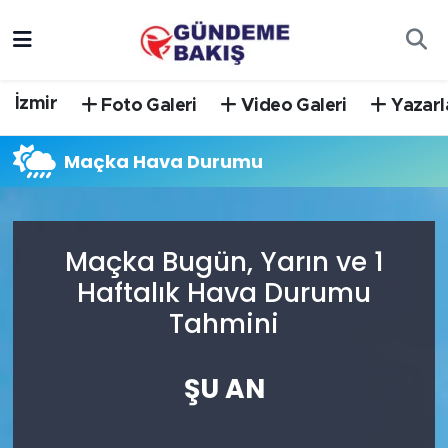
Ankara
Nöbetçi Eczaneler
İzmir
Foto Galeri
Video Galeri
Yazarl
Bilim Teknoloji
Hava Durumu
Maçka Hava Durumu
DÜNYA
Trafik Durumu
EGE
Süper Lig Puan Durumu ve Fikstür
Maçka Bugün, Yarın ve 1
EĞİTİM
Tüm Manşetler
Haftalık Hava Durumu
Tahmini
EKONOMİ
Son Dakika Haberleri
English News
Haber Arşivi
ŞU AN
GÜNCEL