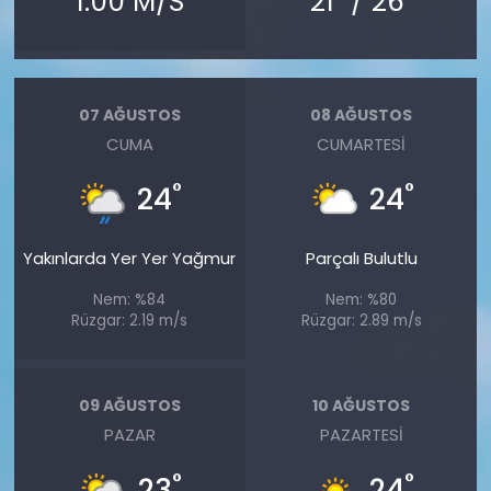
1.00 M/S
21
/ 26
07 AĞUSTOS
08 AĞUSTOS
CUMA
CUMARTESI
°
°
24
24
Yakınlarda Yer Yer Yağmur
Parçalı Bulutlu
Nem: %84
Nem: %80
Rüzgar: 2.19 m/s
Rüzgar: 2.89 m/s
09 AĞUSTOS
10 AĞUSTOS
PAZAR
PAZARTESI
°
°
23
24