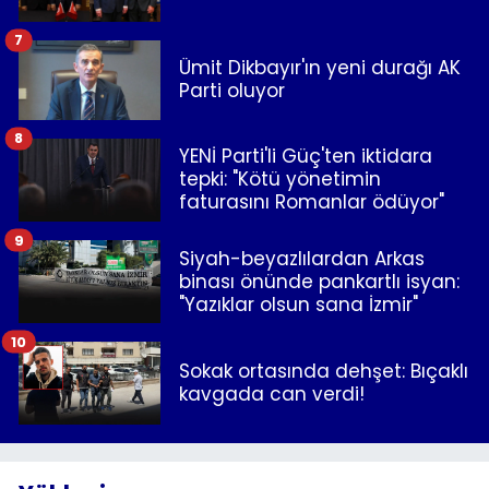
7
Ümit Dikbayır'ın yeni durağı AK
Parti oluyor
8
YENİ Parti'li Güç'ten iktidara
tepki: "Kötü yönetimin
faturasını Romanlar ödüyor"
9
Siyah-beyazlılardan Arkas
binası önünde pankartlı isyan:
"Yazıklar olsun sana İzmir"
10
Sokak ortasında dehşet: Bıçaklı
kavgada can verdi!