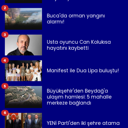
2
Buca'da orman yangını
alarmı!
3
Usta oyuncu Can Kolukısa
hayatını kaybetti
4
Manifest ile Dua Lipa buluştu!
5
Büyükşehir'den Beydağ'a
ulaşım hamlesi: 5 mahalle
merkeze bağlandı
6
YENİ Parti'den iki şehre atama