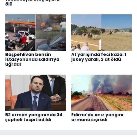
ölü
Başpehlivan benzin
At yarışında feci kaza: 1
istasyonunda saldırıya
jokey yaralı, 2 at öldü
uğradı
52 orman yangınında 34
Edirne'de anız yangını
şüpheli tespit edildi
ormana sıçradı