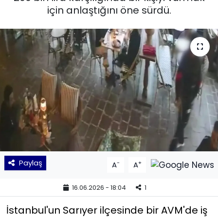
için anlaştığını öne sürdü.
KÜLTÜR SANAT
MAGAZİN
POLİTİKA
SAĞLIK
Siyaset
SPOR
Paylaş
-
+
A
A
TEKNOLOJİ
16.06.2026 - 18:04
1
Yaşam
İstanbul'un Sarıyer ilçesinde bir AVM'de iş
YEREL POLİTİKA