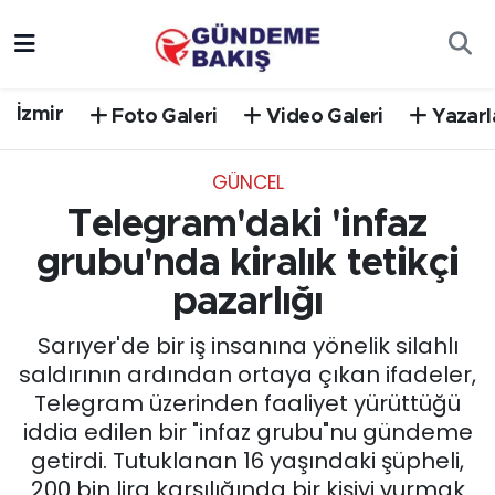
Ankara
Nöbetçi Eczaneler
İzmir
Foto Galeri
Video Galeri
Yazarl
Bilim Teknoloji
Hava Durumu
GÜNCEL
DÜNYA
Trafik Durumu
Telegram'daki 'infaz
EGE
Süper Lig Puan Durumu ve Fikstür
grubu'nda kiralık tetikçi
pazarlığı
EĞİTİM
Tüm Manşetler
Sarıyer'de bir iş insanına yönelik silahlı
EKONOMİ
Son Dakika Haberleri
saldırının ardından ortaya çıkan ifadeler,
Telegram üzerinden faaliyet yürüttüğü
English News
Haber Arşivi
iddia edilen bir "infaz grubu"nu gündeme
getirdi. Tutuklanan 16 yaşındaki şüpheli,
GÜNCEL
200 bin lira karşılığında bir kişiyi vurmak