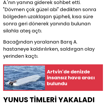
A.'nın yanına giderek sohbet etti.
"Dövmen çok güzel abi" dedikten sonra
bölgeden uzaklaşan şüpheli, kısa süre
sonra geri dönerek yanında bulunan
silahla ateş açtı.
Bacağından yaralanan Barış A.
hastaneye kaldırılırken, saldırgan olay
yerinden kaçtı.
Artvin'de denizde
insansız hava aracı
bulundu
YUNUS TİMLERİ YAKALADI