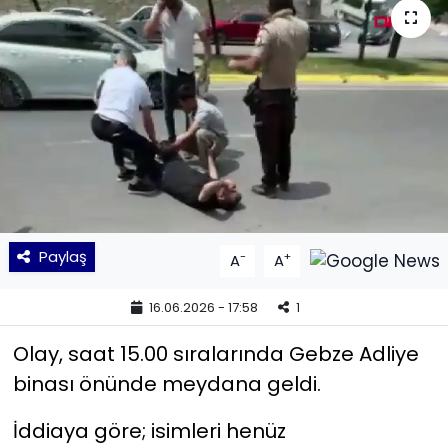
KÜLTÜR SANAT
MAGAZİN
POLİTİKA
SAĞLIK
Siyaset
Paylaş
-
+
A
A
SPOR
16.06.2026 - 17:58
1
TEKNOLOJİ
Olay, saat 15.00 sıralarında Gebze Adliye
binası önünde meydana geldi.
Yaşam
İddiaya göre; isimleri henüz
YEREL POLİTİKA