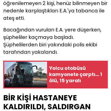
öğrenilemeyen 2 kişi, henüz bilinmeyen bir
nedenle karşılaştıkları E.A.'ya tabanca ile
YEREL YÖNETİMLER
ateş etti.
Yurt
Bacağından vurulan E.A. yere düşerken,
şüpheliler kaçmaya başladı.
Şüphelilerden biri yakındaki polis ekibi
tarafından yakalandı.
Yolcu otobüsü
kamyonete çarptı... 1
ölü, 15 yaralı
BİR KİŞİ HASTANEYE
KALDIRILDI, SALDIRGAN