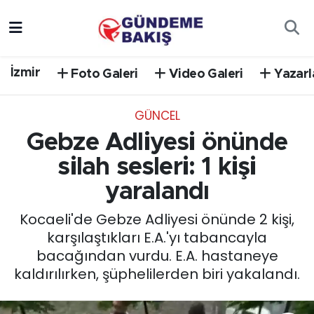
Ankara
Nöbetçi Eczaneler
İzmir
Foto Galeri
Video Galeri
Yazarl
Bilim Teknoloji
Hava Durumu
GÜNCEL
DÜNYA
Trafik Durumu
Gebze Adliyesi önünde
EGE
Süper Lig Puan Durumu ve Fikstür
silah sesleri: 1 kişi
yaralandı
EĞİTİM
Tüm Manşetler
Kocaeli'de Gebze Adliyesi önünde 2 kişi,
EKONOMİ
Son Dakika Haberleri
karşılaştıkları E.A.'yı tabancayla
bacağından vurdu. E.A. hastaneye
English News
Haber Arşivi
kaldırılırken, şüphelilerden biri yakalandı.
GÜNCEL