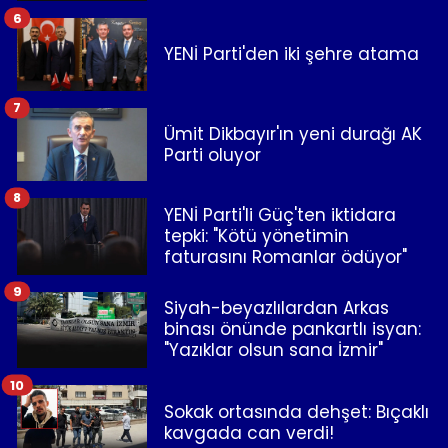
6
YENİ Parti'den iki şehre atama
7
Ümit Dikbayır'ın yeni durağı AK
Parti oluyor
8
YENİ Parti'li Güç'ten iktidara
tepki: "Kötü yönetimin
faturasını Romanlar ödüyor"
9
Siyah-beyazlılardan Arkas
binası önünde pankartlı isyan:
"Yazıklar olsun sana İzmir"
10
Sokak ortasında dehşet: Bıçaklı
kavgada can verdi!