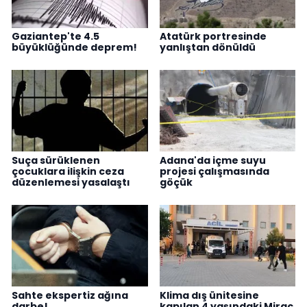
Gaziantep'te 4.5
Atatürk portresinde
büyüklüğünde deprem!
yanlıştan dönüldü
Suça sürüklenen
Adana'da içme suyu
çocuklara ilişkin ceza
projesi çalışmasında
düzenlemesi yasalaştı
göçük
Sahte ekspertiz ağına
Klima dış ünitesine
darbe!
kapılan 4 yaşındaki Miraç