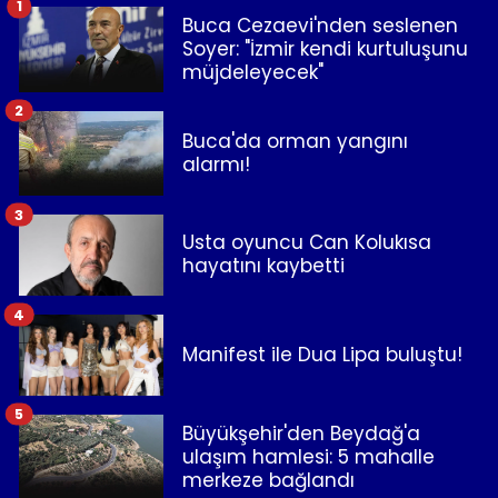
1
Buca Cezaevi'nden seslenen
Soyer: "İzmir kendi kurtuluşunu
müjdeleyecek"
2
Buca'da orman yangını
alarmı!
3
Usta oyuncu Can Kolukısa
hayatını kaybetti
4
Manifest ile Dua Lipa buluştu!
5
Büyükşehir'den Beydağ'a
ulaşım hamlesi: 5 mahalle
merkeze bağlandı