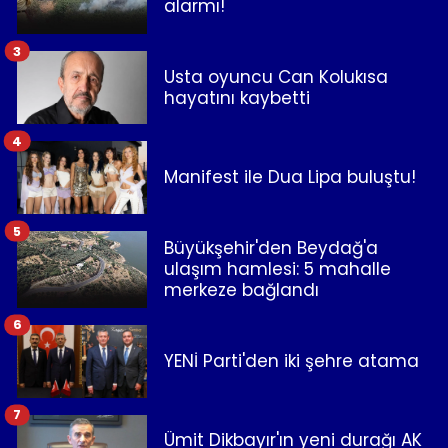
alarmı!
3
Usta oyuncu Can Kolukısa
hayatını kaybetti
4
Manifest ile Dua Lipa buluştu!
5
Büyükşehir'den Beydağ'a
ulaşım hamlesi: 5 mahalle
merkeze bağlandı
6
YENİ Parti'den iki şehre atama
7
Ümit Dikbayır'ın yeni durağı AK