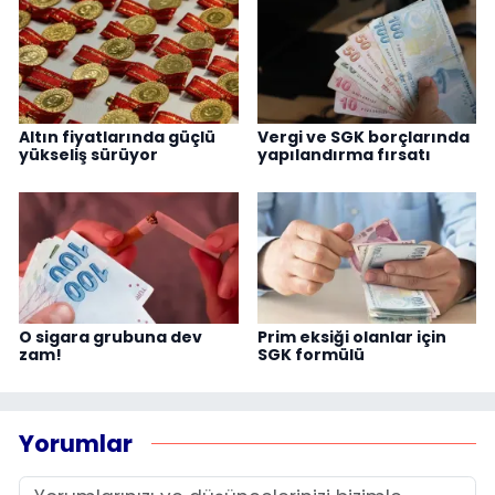
Altın fiyatlarında güçlü
Vergi ve SGK borçlarında
yükseliş sürüyor
yapılandırma fırsatı
O sigara grubuna dev
Prim eksiği olanlar için
zam!
SGK formülü
Yorumlar