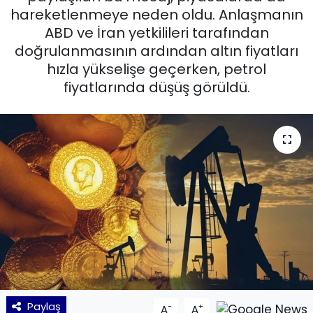
hareketlenmeye neden oldu. Anlaşmanın
KÜLTÜR SANAT
ABD ve İran yetkilileri tarafından
doğrulanmasının ardından altın fiyatları
MAGAZİN
hızla yükselişe geçerken, petrol
fiyatlarında düşüş görüldü.
POLİTİKA
SAĞLIK
Siyaset
SPOR
TEKNOLOJİ
Yaşam
Paylaş
-
+
YEREL POLİTİKA
A
A