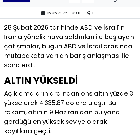
15.06.2026 - 09:11
1
YEREL YÖNETİMLER
28 Şubat 2026 tarihinde ABD ve İsrail'in
Yurt
İran'a yönelik hava saldırıları ile başlayan
çatışmalar, bugün ABD ve İsrail arasında
mutabakata varılan barış anlaşması ile
sona erdi.
ALTIN YÜKSELDİ
Açıklamaların ardından ons altın yüzde 3
yükselerek 4.335,87 dolara ulaştı. Bu
rakam, altının 9 Haziran'dan bu yana
gördüğü en yüksek seviye olarak
kayıtlara geçti.