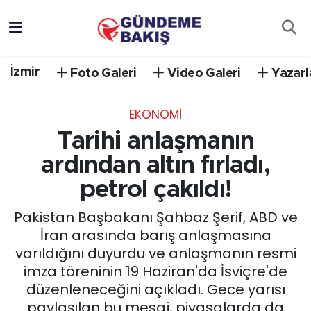
Ankara
Nöbetçi Eczaneler
İzmir
Foto Galeri
Video Galeri
Yazarl
Bilim Teknoloji
Hava Durumu
EKONOMİ
DÜNYA
Trafik Durumu
Tarihi anlaşmanın
EGE
Süper Lig Puan Durumu ve Fikstür
ardından altın fırladı,
petrol çakıldı!
EĞİTİM
Tüm Manşetler
Pakistan Başbakanı Şahbaz Şerif, ABD ve
EKONOMİ
Son Dakika Haberleri
İran arasında barış anlaşmasına
varıldığını duyurdu ve anlaşmanın resmi
English News
Haber Arşivi
imza töreninin 19 Haziran'da İsviçre'de
düzenleneceğini açıkladı. Gece yarısı
GÜNCEL
paylaşılan bu mesaj, piyasalarda da