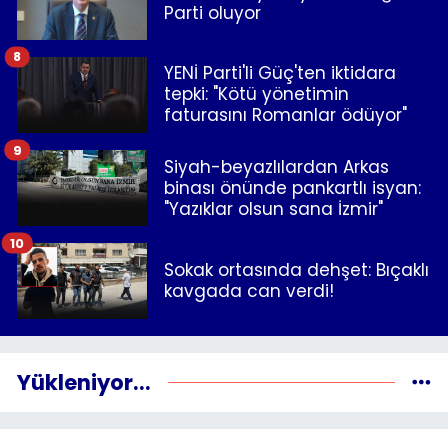
Parti oluyor
8
YENİ Parti'li Güç'ten iktidara
tepki: "Kötü yönetimin
faturasını Romanlar ödüyor"
9
Siyah-beyazlılardan Arkas
binası önünde pankartlı isyan:
"Yazıklar olsun sana İzmir"
10
Sokak ortasında dehşet: Bıçaklı
kavgada can verdi!
Yükleniyor...