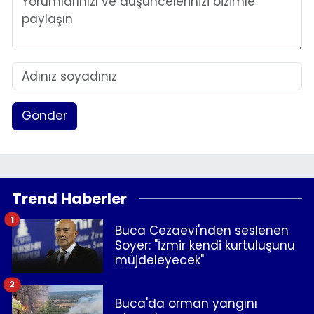
Gönder
Trend Haberler
1
Buca Cezaevi'nden seslenen
Soyer: "İzmir kendi kurtuluşunu
müjdeleyecek"
2
Buca'da orman yangını