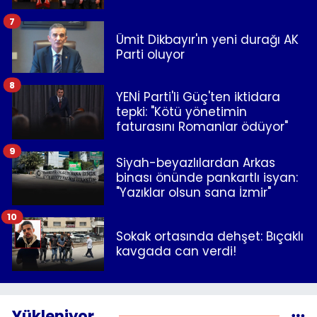
7
Ümit Dikbayır'ın yeni durağı AK
Parti oluyor
8
YENİ Parti'li Güç'ten iktidara
tepki: "Kötü yönetimin
faturasını Romanlar ödüyor"
9
Siyah-beyazlılardan Arkas
binası önünde pankartlı isyan:
"Yazıklar olsun sana İzmir"
10
Sokak ortasında dehşet: Bıçaklı
kavgada can verdi!
Yükleniyor...