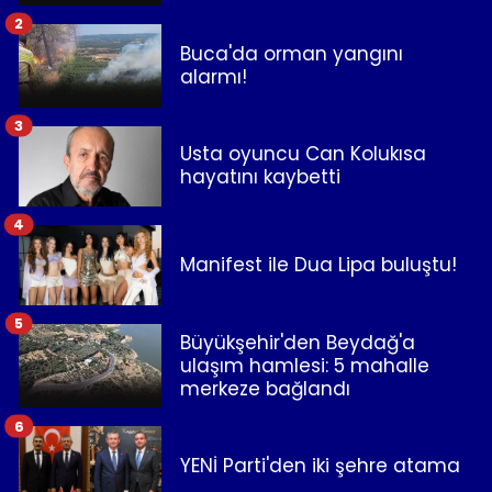
2
Buca'da orman yangını
alarmı!
3
Usta oyuncu Can Kolukısa
hayatını kaybetti
4
Manifest ile Dua Lipa buluştu!
5
Büyükşehir'den Beydağ'a
ulaşım hamlesi: 5 mahalle
merkeze bağlandı
6
YENİ Parti'den iki şehre atama