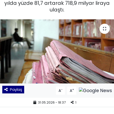
yılda yüzde 81,7 artarak 718,9 milyar liraya
ulaştı.
KÜLTÜR SANAT
MAGAZİN
POLİTİKA
SAĞLIK
Siyaset
SPOR
TEKNOLOJİ
Paylaş
-
+
A
A
Yaşam
31.05.2026 - 18:37
1
YEREL POLİTİKA