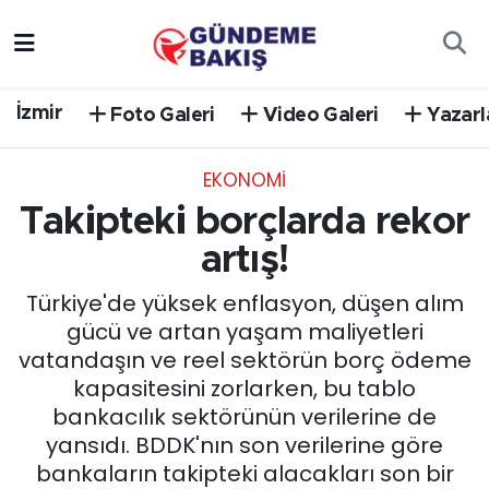
Ankara
Nöbetçi Eczaneler
İzmir
Foto Galeri
Video Galeri
Yazarl
Bilim Teknoloji
Hava Durumu
EKONOMİ
DÜNYA
Trafik Durumu
Takipteki borçlarda rekor
EGE
Süper Lig Puan Durumu ve Fikstür
artış!
Türkiye'de yüksek enflasyon, düşen alım
EĞİTİM
Tüm Manşetler
gücü ve artan yaşam maliyetleri
vatandaşın ve reel sektörün borç ödeme
EKONOMİ
Son Dakika Haberleri
kapasitesini zorlarken, bu tablo
bankacılık sektörünün verilerine de
English News
Haber Arşivi
yansıdı. BDDK'nın son verilerine göre
bankaların takipteki alacakları son bir
GÜNCEL