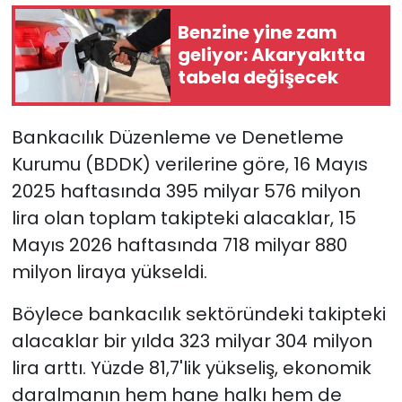
Benzine yine zam
YEREL YÖNETİMLER
geliyor: Akaryakıtta
tabela değişecek
Yurt
Bankacılık Düzenleme ve Denetleme
Kurumu (BDDK) verilerine göre, 16 Mayıs
2025 haftasında 395 milyar 576 milyon
lira olan toplam takipteki alacaklar, 15
Mayıs 2026 haftasında 718 milyar 880
milyon liraya yükseldi.
Böylece bankacılık sektöründeki takipteki
alacaklar bir yılda 323 milyar 304 milyon
lira arttı. Yüzde 81,7'lik yükseliş, ekonomik
daralmanın hem hane halkı hem de