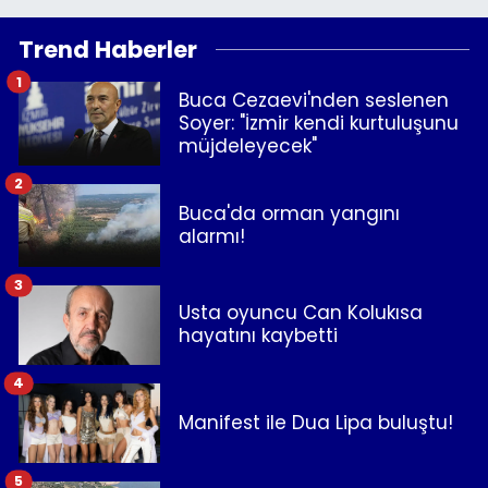
Trend Haberler
1
Buca Cezaevi'nden seslenen
Soyer: "İzmir kendi kurtuluşunu
müjdeleyecek"
2
Buca'da orman yangını
alarmı!
3
Usta oyuncu Can Kolukısa
hayatını kaybetti
4
Manifest ile Dua Lipa buluştu!
5