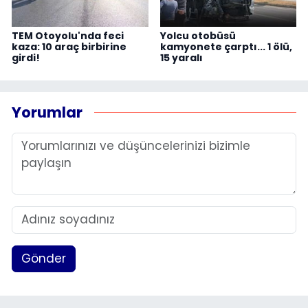
TEM Otoyolu'nda feci
Yolcu otobüsü
kaza: 10 araç birbirine
kamyonete çarptı... 1 ölü,
girdi!
15 yaralı
Yorumlar
Gönder