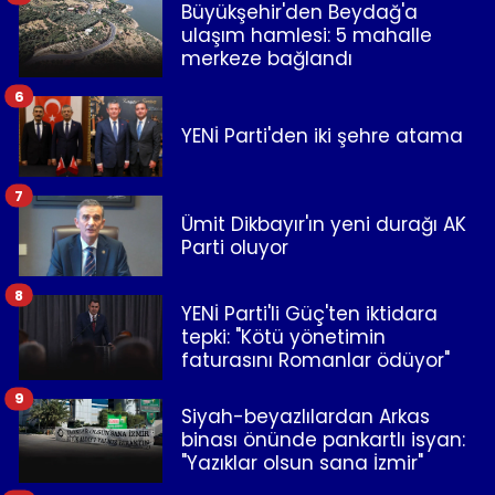
Büyükşehir'den Beydağ'a
ulaşım hamlesi: 5 mahalle
merkeze bağlandı
6
YENİ Parti'den iki şehre atama
7
Ümit Dikbayır'ın yeni durağı AK
Parti oluyor
8
YENİ Parti'li Güç'ten iktidara
tepki: "Kötü yönetimin
faturasını Romanlar ödüyor"
9
Siyah-beyazlılardan Arkas
binası önünde pankartlı isyan:
"Yazıklar olsun sana İzmir"