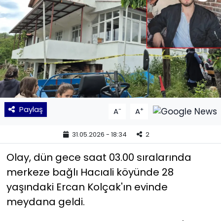
KÜLTÜR SANAT
MAGAZİN
POLİTİKA
SAĞLIK
Paylaş
-
+
A
A
Siyaset
31.05.2026 - 18:34
2
SPOR
Olay, dün gece saat 03.00 sıralarında
TEKNOLOJİ
merkeze bağlı Hacıali köyünde 28
yaşındaki Ercan Kolçak'ın evinde
Yaşam
meydana geldi.
YEREL POLİTİKA