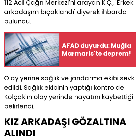
112 Acil Çağrı Merkezi’ni arayan K.Ç., 'Erkek
arkadaşım bıçaklandı' diyerek ihbarda
YEREL YÖNETİMLER
bulundu.
Yurt
AFAD duyurdu: Muğla
Marmaris'te deprem!
Olay yerine sağlık ve jandarma ekibi sevk
edildi. Sağlık ekibinin yaptığı kontrolde
Kolçak'ın olay yerinde hayatını kaybettiği
belirlendi.
KIZ ARKADAŞI GÖZALTINA
ALINDI