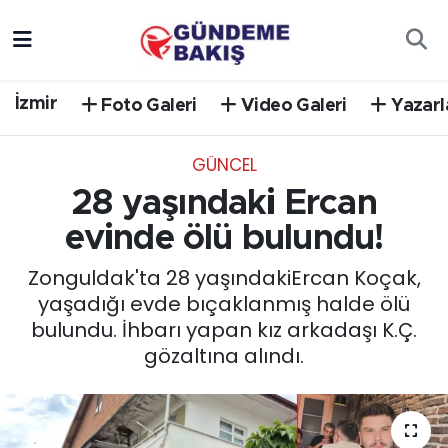
Ankara
Nöbetçi Eczaneler
İzmir
Foto Galeri
Video Galeri
Yazarl
Bilim Teknoloji
Hava Durumu
GÜNCEL
DÜNYA
Trafik Durumu
28 yaşındaki Ercan
EGE
Süper Lig Puan Durumu ve Fikstür
evinde ölü bulundu!
Zonguldak'ta 28 yaşındakiErcan Koçak,
EĞİTİM
Tüm Manşetler
yaşadığı evde bıçaklanmış halde ölü
bulundu. İhbarı yapan kız arkadaşı K.Ç.
EKONOMİ
Son Dakika Haberleri
gözaltına alındı.
English News
Haber Arşivi
GÜNCEL