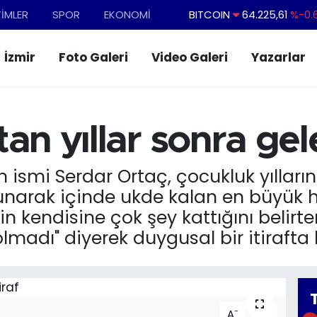
TİMLER
SPOR
EKONOMİ
BITCOIN
64.225,61
%-0.
DOLAR
47,6704
İzmir
Foto Galeri
Video Galeri
Yazarlar
EURO
55,0406
%-0.
STERLİN
64,2143
GRAM ALTIN
6510.40
%0.
an yıllar sonra gele
BİST100
13.799
%
 ismi Serdar Ortaç, çocukluk yılların
narak içinde ukde kalan en büyük ha
in kendisine çok şey kattığını belirt
madı" diyerek duygusal bir itirafta
-
+
A
A