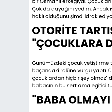
bir Osmanlı erkeğiydi. Çocukların
Çok da dayağını yedim. Ancak iy
YEREL YÖNETİMLER
haklı olduğunu şimdi idrak ediy
Yurt
OTORİTE TARTI
"ÇOCUKLARA Dİ
Günümüzdeki çocuk yetiştirme ta
başarıdaki rolüne vurgu yaptı. Ün
çocuklardan hiçbir şey olmaz" d
babasının bu sert ama eğitici t
"BABA OLMAYI