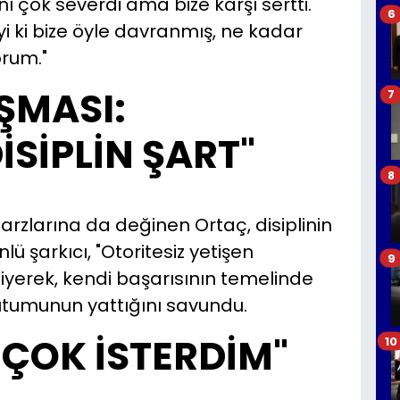
ı çok severdi ama bize karşı sertti.
6
i ki bize öyle davranmış, ne kadar
orum."
ŞMASI:
7
SİPLİN ŞART"
8
rzlarına da değinen Ortaç, disiplinin
lü şarkıcı, "Otoritesiz yetişen
9
iyerek, kendi başarısının temelinde
utumunun yattığını savundu.
 ÇOK İSTERDİM"
10