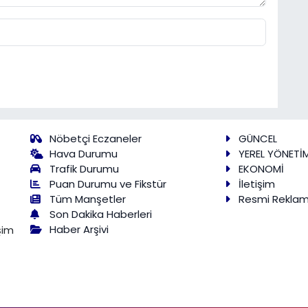
Nöbetçi Eczaneler
GÜNCEL
Hava Durumu
YEREL YÖNETİ
Trafik Durumu
EKONOMİ
Puan Durumu ve Fikstür
İletişim
Tüm Manşetler
Resmi Rekla
Son Dakika Haberleri
Haber Arşivi
şim