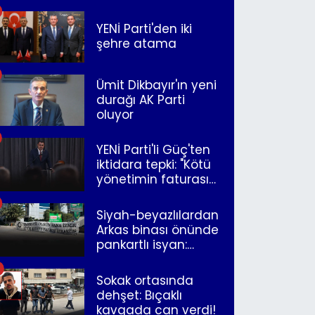
merkeze bağlandı
YENİ Parti'den iki
şehre atama
Ümit Dikbayır'ın yeni
durağı AK Parti
oluyor
YENİ Parti'li Güç'ten
iktidara tepki: "Kötü
yönetimin faturasını
Romanlar ödüyor"
Siyah-beyazlılardan
Arkas binası önünde
pankartlı isyan:
"Yazıklar olsun sana
İzmir"
Sokak ortasında
dehşet: Bıçaklı
kavgada can verdi!