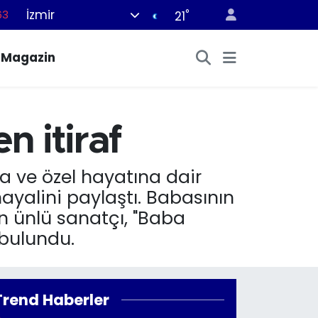
İzmir
°
63
21
%0
Magazin
08
%0
45
n itiraf
70
a ve özel hayatına dair
yalini paylaştı. Babasının
en ünlü sanatçı, "Baba
 bulundu.
Trend Haberler