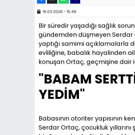
KÜLTÜR SANAT
16.03.2026 - 15:49
Bir süredir yaşadığı sağlık soru
MAGAZİN
gündemden düşmeyen Serdar Ort
POLİTİKA
yaptığı samimi açıklamalarla di
evliliğine, babalık hayalinden a
SAĞLIK
konuşan Ortaç, geçmişine dair iç
Siyaset
"BABAM SERTTİ
SPOR
YEDİM"
TEKNOLOJİ
Babasının otoriter yapısının ken
Yaşam
Serdar Ortaç, çocukluk yıllarını
YEREL POLİTİKA