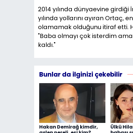
2014 yılında dünyaevine girdiği 
yılında yollarını ayıran Ortaç, 
olamamak olduğunu itiraf etti. Ha
"Baba olmayı çok isterdim ama 
kaldı."
Bunlar da ilginizi çekebilir
Hakan Demirağ kimdir,
Ülkü Hila
aslen nereli, eşi kim?
babası 