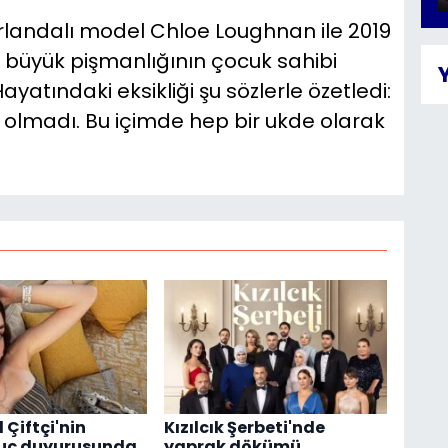
İrlandalı model Chloe Loughnan ile 2019
en büyük pişmanlığının çocuk sahibi
yatındaki eksikliği şu sözlerle özetledi:
olmadı. Bu içimde hep bir ukde olarak
l Çiftçi'nin
Kızılcık Şerbeti'nde
suç duyurusunda
yaprak dökümü