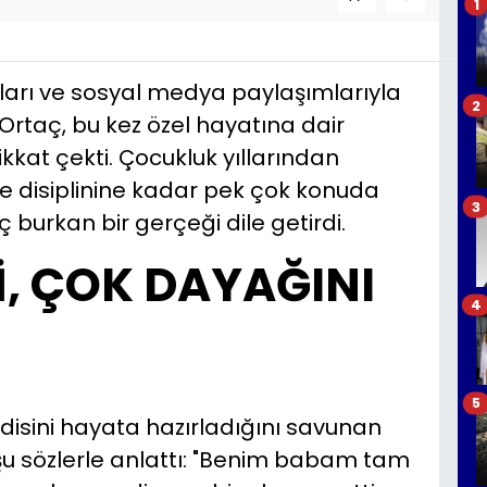
1
nları ve sosyal medya paylaşımlarıyla
2
aç, bu kez özel hayatına dair
kkat çekti. Çocukluk yıllarından
ile disiplinine kadar pek çok konuda
3
 burkan bir gerçeği dile getirdi.
, ÇOK DAYAĞINI
4
5
disini hayata hazırladığını savunan
 şu sözlerle anlattı: "Benim babam tam