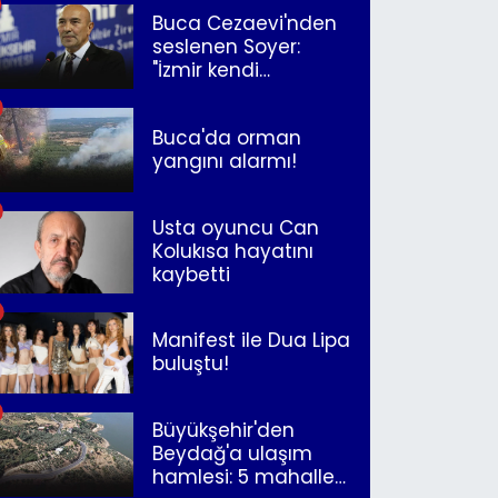
Buca Cezaevi'nden
seslenen Soyer:
"İzmir kendi
kurtuluşunu
müjdeleyecek"
Buca'da orman
yangını alarmı!
Usta oyuncu Can
Kolukısa hayatını
kaybetti
Manifest ile Dua Lipa
buluştu!
Büyükşehir'den
Beydağ'a ulaşım
hamlesi: 5 mahalle