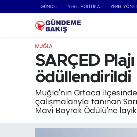
GÜNCEL
YEREL POLİTİKA
YEREL YÖNE
Ankara
Nöbetçi Eczaneler
Bilim Teknoloji
Hava Durumu
MUĞLA
DÜNYA
Trafik Durumu
SARÇED Plajı 
EGE
Süper Lig Puan Durumu ve Fikstür
ödüllendirildi
EĞİTİM
Tüm Manşetler
Muğla'nın Ortaca ilçesinde
çalışmalarıyla tanınan Sar
EKONOMİ
Son Dakika Haberleri
Mavi Bayrak Ödülü'ne layık
English News
Haber Arşivi
GÜNCEL