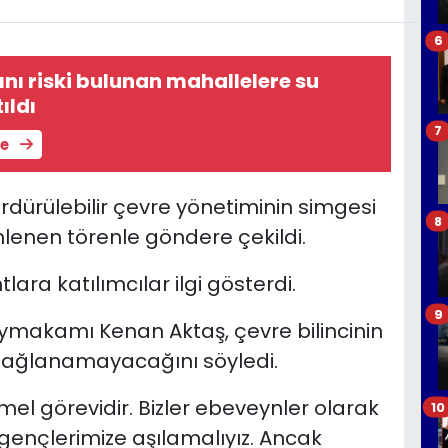
6
ı riski bulunan mahallelere su
ıldı
7
le
ürdürülebilir çevre yönetiminin simgesi
8
lenen törenle göndere çekildi.
ara katılımcılar ilgi gösterdi.
9
akamı Kenan Aktaş, çevre bilincinin
sağlanamayacağını söyledi.
emel görevidir. Bizler ebeveynler olarak
10
 gençlerimize aşılamalıyız. Ancak