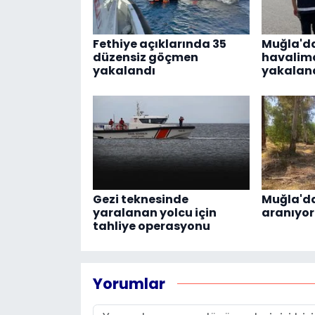
Fethiye açıklarında 35
Muğla'da
düzensiz göçmen
havalim
yakalandı
yakalan
Gezi teknesinde
Muğla'da
yaralanan yolcu için
aranıyor
tahliye operasyonu
Yorumlar