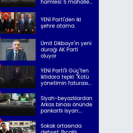
hamlesi: 5 mahalle
merkeze bağlandı
YENİ Parti'den iki
şehre atama
Ümit Dikbayır'ın yeni
durağı AK Parti
oluyor
YENİ Parti'li Güç'ten
iktidara tepki: "Kötü
yönetimin faturasını
Romanlar ödüyor"
Siyah-beyazlılardan
Arkas binası önünde
pankartlı isyan:
"Yazıklar olsun sana
İzmir"
Sokak ortasında
dehşet: Bıçaklı