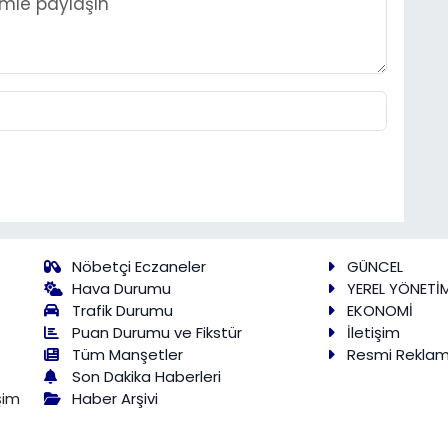
Nöbetçi Eczaneler
GÜNCEL
Hava Durumu
YEREL YÖNETİ
Trafik Durumu
EKONOMİ
Puan Durumu ve Fikstür
İletişim
Tüm Manşetler
Resmi Rekla
Son Dakika Haberleri
Haber Arşivi
şim