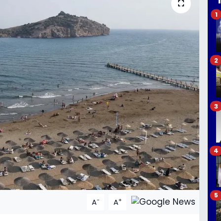
1
2
3
4
5
-
+
A
A