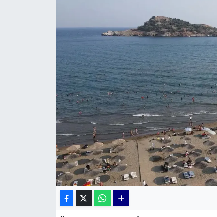
KÜLTÜR SANAT
MAGAZİN
POLİTİKA
SAĞLIK
Siyaset
SPOR
TEKNOLOJİ
Yaşam
YEREL POLİTİKA