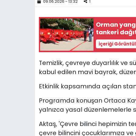
09.06.2026 - 13:32
1
YEREL YÖNETİMLER
Orman yangın
Yurt
tankeri dağıt
İçeriği Görüntü
Temizlik, çevreye duyarlılık ve s
kabul edilen mavi bayrak, düzen
Etkinlik kapsamında açılan stantl
Programda konuşan Ortaca Kaym
yalnızca yasal düzenlemelerle 
Aktaş, 'Çevre bilinci hepimizin t
çevre bilincini çocuklarımıza ve