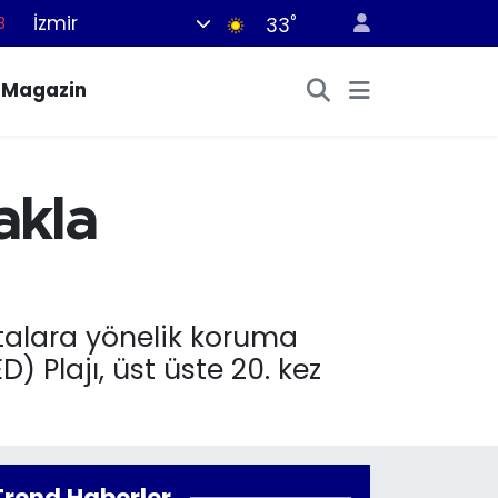
İzmir
°
8
33
8
Magazin
2
8
3
akla
4
talara yönelik koruma
 Plajı, üst üste 20. kez
Trend Haberler