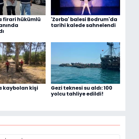
 firari hükümlü
'Zorba' balesi Bodrum'da
anında
tarihi kalede sahnelendi
dı
 kaybolan kişi
Gezi teknesi su aldı: 100
yolcu tahliye edildi!