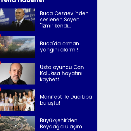
Buca Cezaevi'nden
seslenen Soyer:
"İzmir kendi
kurtuluşunu
müjdeleyecek"
Buca'da orman
yangını alarmı!
Usta oyuncu Can
Kolukısa hayatını
kaybetti
Manifest ile Dua Lipa
buluştu!
Büyükşehir'den
Beydağ'a ulaşım