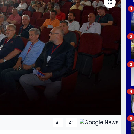
1
2
3
4
5
-
+
A
A