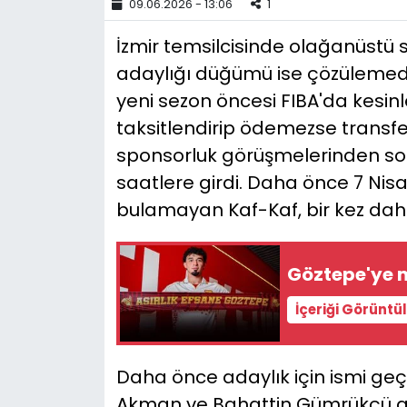
09.06.2026 - 13:06
1
YEREL YÖNETİMLER
İzmir temsilcisinde olağanüstü 
adaylığı düğümü ise çözülemedi
Yurt
yeni sezon öncesi FIBA'da kesin
taksitlendirip ödemezse trans
sponsorluk görüşmelerinden sonu
saatlere girdi. Daha önce 7 Ni
bulamayan Kaf-Kaf, bir kez da
Göztepe'ye m
İçeriği Görüntü
Daha önce adaylık için ismi geç
Akman ve Bahattin Gümrükçü gib