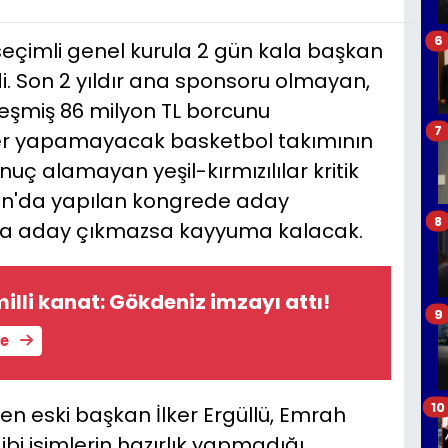
6
seçimli genel kurula 2 gün kala başkan
. Son 2 yıldır ana sponsoru olmayan,
leşmiş 86 milyon TL borcunu
7
fer yapamayacak basketbol takımının
ç alamayan yeşil-kırmızılılar kritik
san'da yapılan kongrede aday
8
ha aday çıkmazsa kayyuma kalacak.
illi kanat: Gökdeniz imzayı attı!
9
le
10
en eski başkan İlker Ergüllü, Emrah
i isimlerin hazırlık yapmadığı