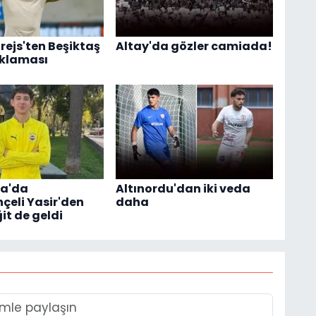
rejs'ten Beşiktaş
Altay'da gözler camiada!
ıklaması
ka'da
Altınordu'dan iki veda
çeli Yasir'den
daha
it de geldi