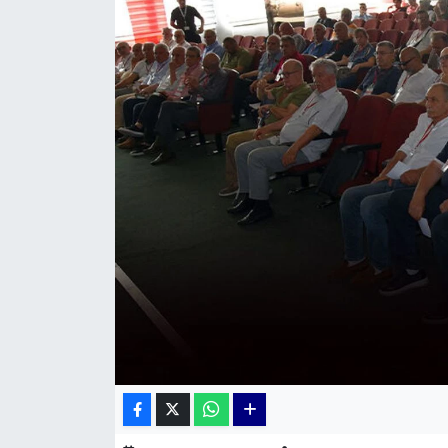
KÜLTÜR SANAT
MAGAZİN
POLİTİKA
SAĞLIK
Siyaset
SPOR
TEKNOLOJİ
Yaşam
YEREL POLİTİKA