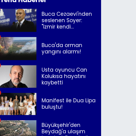
Buca Cezaevi'nden
seslenen Soyer:
"İzmir kendi
kurtuluşunu
müjdeleyecek"
Buca'da orman
yangını alarmı!
Usta oyuncu Can
Kolukısa hayatını
kaybetti
Manifest ile Dua Lipa
buluştu!
Büyükşehir'den
Beydağ'a ulaşım