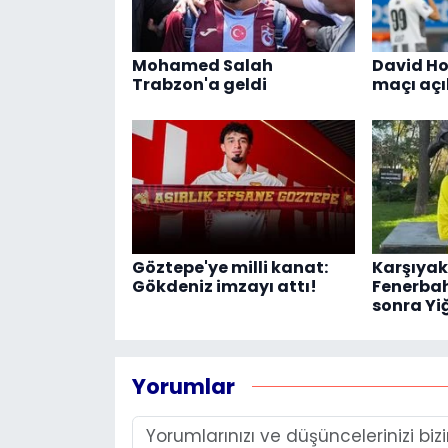
Mohamed Salah
David Ho
Trabzon'a geldi
maçı aç
Göztepe'ye milli kanat:
Karşıya
Gökdeniz imzayı attı!
Fenerbah
sonra Yiğ
Yorumlar