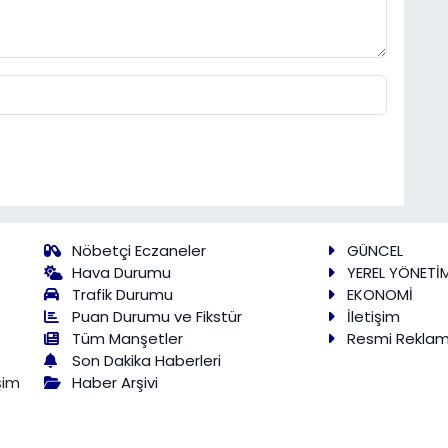
Nöbetçi Eczaneler
GÜNCEL
Hava Durumu
YEREL YÖNETİ
Trafik Durumu
EKONOMİ
Puan Durumu ve Fikstür
İletişim
Tüm Manşetler
Resmi Rekla
Son Dakika Haberleri
Haber Arşivi
şim