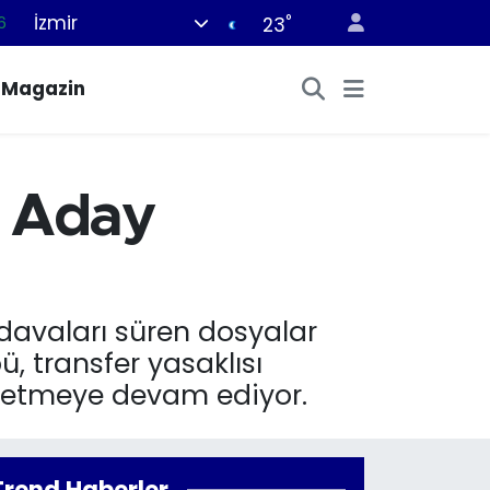
İzmir
°
6
23
5
Magazin
8
2
4
: Aday
0
 davaları süren dosyalar
, transfer yasaklısı
 etmeye devam ediyor.
Trend Haberler