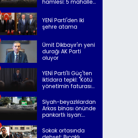
hamlesi: 5 mahalle
merkeze bağlandı
YENİ Parti'den iki
şehre atama
Ümit Dikbayır'ın yeni
durağı AK Parti
oluyor
YENİ Parti'li Güç'ten
iktidara tepki: "Kötü
yönetimin faturasını
Romanlar ödüyor"
Siyah-beyazlılardan
Arkas binası önünde
pankartlı isyan:
"Yazıklar olsun sana
İzmir"
Sokak ortasında
dehşet: Bıçaklı