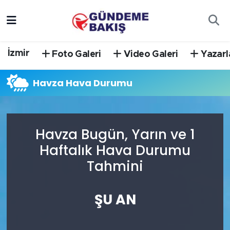
Ankara
Nöbetçi Eczaneler
İzmir
Foto Galeri
Video Galeri
Yazarl
Bilim Teknoloji
Hava Durumu
Havza Hava Durumu
DÜNYA
Trafik Durumu
EGE
Süper Lig Puan Durumu ve Fikstür
Havza Bugün, Yarın ve 1
EĞİTİM
Tüm Manşetler
Haftalık Hava Durumu
Tahmini
EKONOMİ
Son Dakika Haberleri
English News
Haber Arşivi
ŞU AN
GÜNCEL