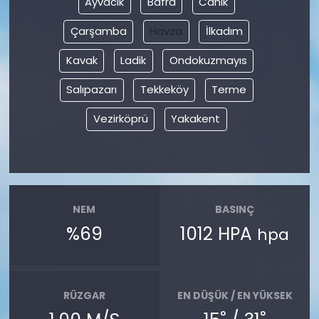
Ayvacık
Bafra
Canik
Çarşamba
Havza
İlkadım
YEREL YÖNETİMLER
Kavak
Ladik
Ondokuzmayıs
Yurt
Salıpazarı
Tekkeköy
Terme
Vezirköprü
Yakakent
NEM
BASINÇ
%69
1012 HPA
hpa
RÜZGAR
EN DÜŞÜK / EN YÜKSEK
°
°