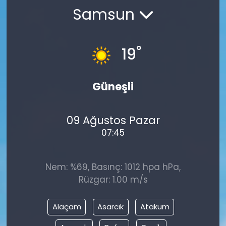
Samsun
KÜLTÜR SANAT
MAGAZİN
°
19
POLİTİKA
Güneşli
SAĞLIK
09 Ağustos Pazar
Siyaset
07:45
SPOR
Nem: %69, Basınç: 1012 hpa hPa,
TEKNOLOJİ
Rüzgar: 1.00 m/s
Yaşam
Alaçam
Asarcık
Atakum
YEREL POLİTİKA