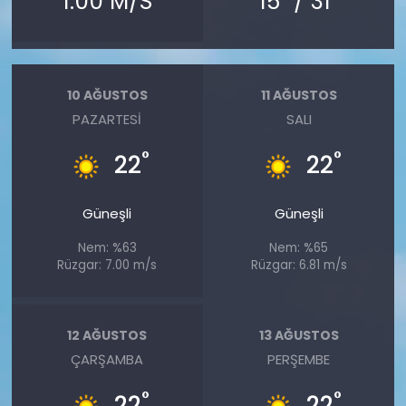
1.00 M/S
15
/ 31
10 AĞUSTOS
11 AĞUSTOS
PAZARTESI
SALI
°
°
22
22
Güneşli
Güneşli
Nem: %63
Nem: %65
Rüzgar: 7.00 m/s
Rüzgar: 6.81 m/s
12 AĞUSTOS
13 AĞUSTOS
ÇARŞAMBA
PERŞEMBE
°
°
22
22