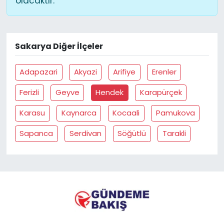
olacaktır.
YEREL YÖNETİMLER
Sakarya Diğer İlçeler
Yurt
Adapazari
Akyazi
Arifiye
Erenler
Ferizli
Geyve
Hendek
Karapürçek
Karasu
Kaynarca
Kocaali
Pamukova
Sapanca
Serdivan
Söğütlü
Tarakli