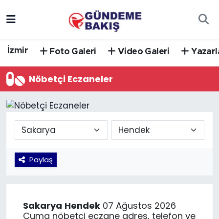
Ankara
Nöbetçi Eczaneler
İzmir
Foto Galeri
Video Galeri
Yazarl
Bilim Teknoloji
Hava Durumu
Nöbetçi Eczaneler
DÜNYA
Trafik Durumu
EGE
Süper Lig Puan Durumu ve Fikstür
EĞİTİM
Tüm Manşetler
Paylaş
EKONOMİ
Son Dakika Haberleri
English News
Haber Arşivi
Sakarya
Hendek
07 Ağustos 2026
GÜNCEL
Cuma nöbetçi eczane adres, telefon ve