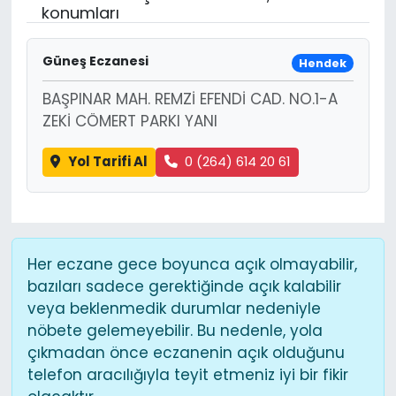
konumları
KÜLTÜR SANAT
Güneş Eczanesi
Hendek
MAGAZİN
BAŞPINAR MAH. REMZİ EFENDİ CAD. NO.1-A
ZEKİ CÖMERT PARKI YANI
POLİTİKA
Yol Tarifi Al
0 (264) 614 20 61
SAĞLIK
Siyaset
SPOR
Her eczane gece boyunca açık olmayabilir,
bazıları sadece gerektiğinde açık kalabilir
TEKNOLOJİ
veya beklenmedik durumlar nedeniyle
nöbete gelemeyebilir. Bu nedenle, yola
Yaşam
çıkmadan önce eczanenin açık olduğunu
telefon aracılığıyla teyit etmeniz iyi bir fikir
YEREL POLİTİKA