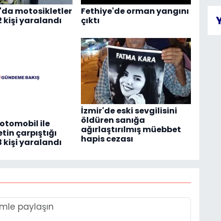
da motosikletler
Fethiye'de orman yangını
2 kişi yaralandı
çıktı
İzmir'de eski sevgilisini
öldüren sanığa
otomobil ile
ağırlaştırılmış müebbet
in çarpıştığı
hapis cezası
 kişi yaralandı