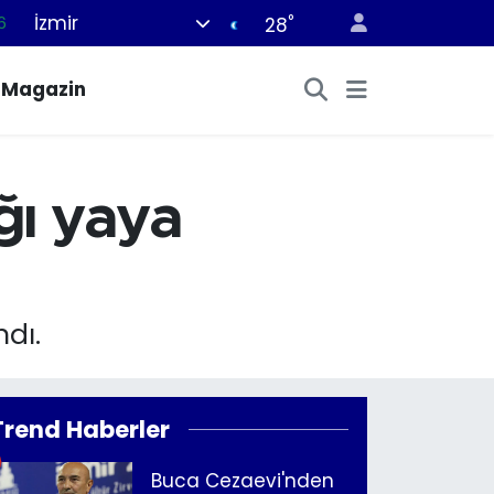
İzmir
°
6
28
6
Magazin
2
2
2
ğı yaya
0
ndı.
Trend Haberler
Buca Cezaevi'nden