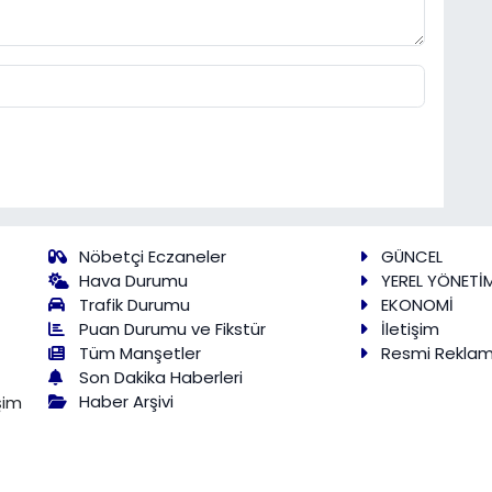
Nöbetçi Eczaneler
GÜNCEL
Hava Durumu
YEREL YÖNETİ
Trafik Durumu
EKONOMİ
Puan Durumu ve Fikstür
İletişim
Tüm Manşetler
Resmi Rekla
Son Dakika Haberleri
Haber Arşivi
şim