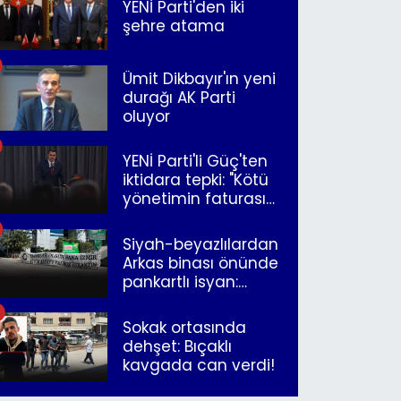
YENİ Parti'den iki
şehre atama
Ümit Dikbayır'ın yeni
durağı AK Parti
oluyor
YENİ Parti'li Güç'ten
iktidara tepki: "Kötü
yönetimin faturasını
Romanlar ödüyor"
Siyah-beyazlılardan
Arkas binası önünde
pankartlı isyan:
"Yazıklar olsun sana
İzmir"
Sokak ortasında
dehşet: Bıçaklı
kavgada can verdi!