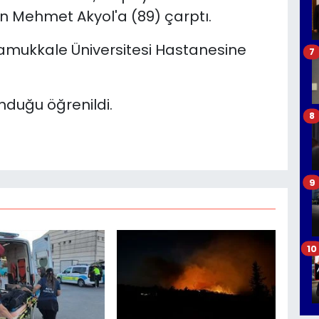
n Mehmet Akyol'a (89) çarptı.
amukkale Üniversitesi Hastanesine
7
unduğu öğrenildi.
8
9
10