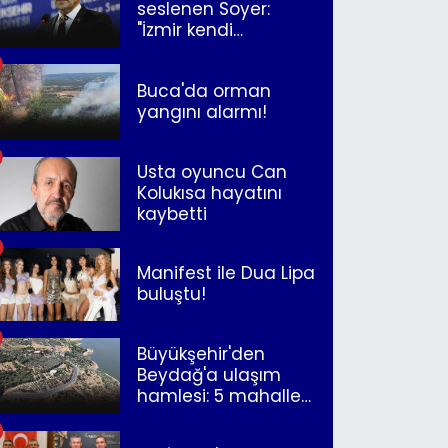
seslenen Soyer:
"İzmir kendi
kurtuluşunu
müjdeleyecek"
Buca'da orman
yangını alarmı!
Usta oyuncu Can
Kolukısa hayatını
kaybetti
Manifest ile Dua Lipa
buluştu!
Büyükşehir'den
Beydağ'a ulaşım
hamlesi: 5 mahalle
merkeze bağlandı