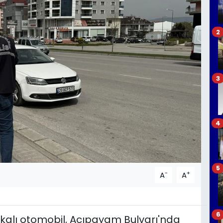
2
3
4
5
-
+
A
A
6
lakalı otomobil, Acıpayam Bulvarı'nda