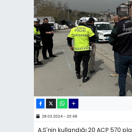
KÜLTÜR SANAT
MAGAZİN
POLİTİKA
SAĞLIK
Siyaset
SPOR
TEKNOLOJİ
Yaşam
28.03.2024 - 20:48
A.S'nin kullandığı 20 ACP 570 p
YEREL POLİTİKA