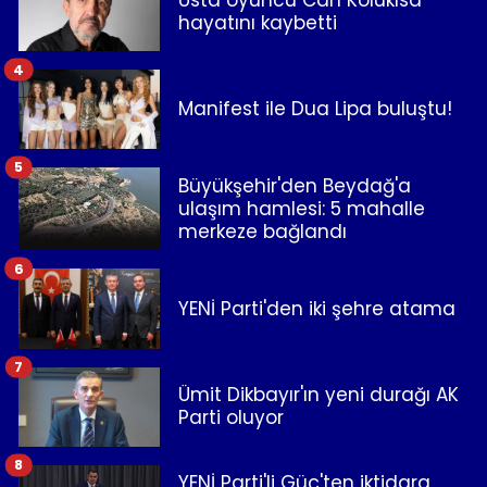
hayatını kaybetti
4
Manifest ile Dua Lipa buluştu!
5
Büyükşehir'den Beydağ'a
ulaşım hamlesi: 5 mahalle
merkeze bağlandı
6
YENİ Parti'den iki şehre atama
7
Ümit Dikbayır'ın yeni durağı AK
Parti oluyor
8
YENİ Parti'li Güç'ten iktidara