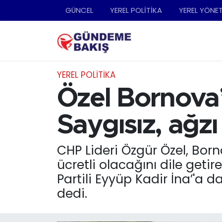
GÜNCEL
YEREL POLİTİKA
YEREL YÖNE
Ankara
Nöbetçi Eczaneler
Bilim Teknoloji
Hava Durumu
YEREL POLİTİKA
DÜNYA
Trafik Durumu
Özel Bornova’
EGE
Süper Lig Puan Durumu ve Fikstür
Saygısız, ağz
EĞİTİM
Tüm Manşetler
CHP Lideri Özgür Özel, Bor
ücretli olacağını dile geti
EKONOMİ
Son Dakika Haberleri
Partili Eyyüp Kadir İna’'a d
English News
Haber Arşivi
dedi.
GÜNCEL