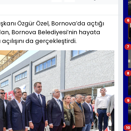
6
kanı Özgür Özel, Bornova’da açtığı
dan, Bornova Belediyesi’nin hayata
çılışını da gerçekleştirdi.
7
8
9
10