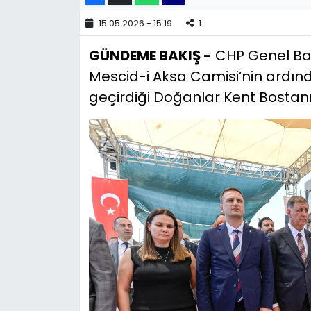
15.05.2026 - 15:19
1
YEREL YÖNETİMLER
GÜNDEME BAKIŞ -
CHP Genel Baş
Yurt
Mescid-i Aksa Camisi’nin ardın
geçirdiği Doğanlar Kent Bostanı a