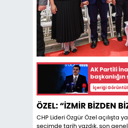
AK Partili İn
başkanlığın 
İçeriği Görüntü
ÖZEL: “İZMİR BİZDEN B
CHP Lideri Özgür Özel açılışta 
seçimde tarih yazdık, son genel