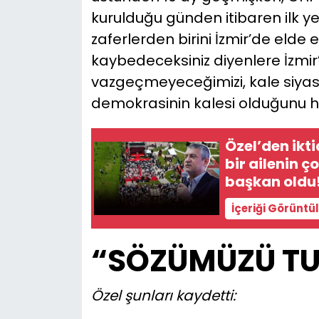
kurulduğu günden itibaren ilk yen
zaferlerden birini İzmir’de elde etti
kaybedeceksiniz diyenlere İzmir’
vazgeçmeyeceğimizi, kale siyase
demokrasinin kalesi olduğunu h
Özel’den ikti
bir ailenin 
başkan oldu
İçeriği Görüntü
“SÖZÜMÜZÜ TU
Özel şunları kaydetti: