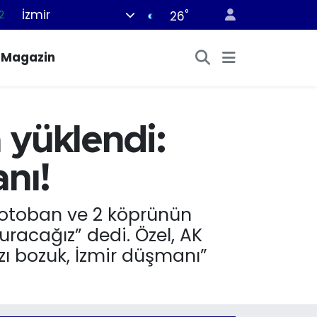
İzmir
°
7
26
7
Magazin
5
9
9
 yüklendi:
2
nı!
7 otoban ve 2 köprünün
uracağız” dedi. Özel, AK
ğzı bozuk, İzmir düşmanı”