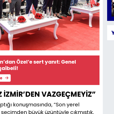
an’dan Özel’e sert yanıt: Genel
şaibeli!
le
İZ İZMİR’DEN VAZGEÇMEYİZ”
yaptığı konuşmasında, “Son yerel
 seçimden büyük üzüntüyle çıkmıştık,