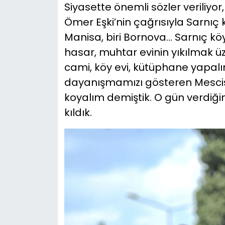
Siyasette önemli sözler veriliyor,
Ömer Eşki’nin çağrısıyla Sarnıç
Manisa, biri Bornova… Sarnıç k
hasar, muhtar evinin yıkılmak ü
cami, köy evi, kütüphane yapalım 
dayanışmamızı gösteren Mescis-
koyalım demiştik. O gün verdiğ
kıldık.