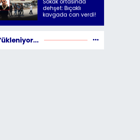
Sokak ortasında
dehşet: Bıçaklı
kavgada can verdi!
Yükleniyor...