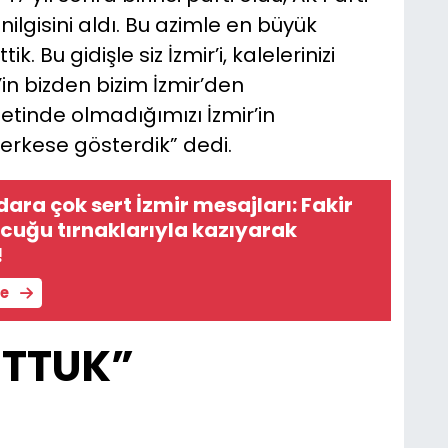
ilgisini aldı. Bu azimle en büyük
k. Bu gidişle siz İzmir’i, kalelerinizi
in bizden bizim İzmir’den
tinde olmadığımızı İzmir’in
erkese gösterdik” dedi.
dara çok sert İzmir mesajları: Fakir
çocuğu tırnaklarıyla kazıyarak
!
le
TTUK”