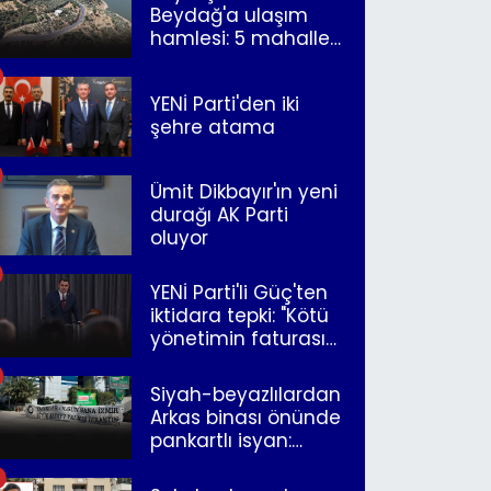
Beydağ'a ulaşım
hamlesi: 5 mahalle
merkeze bağlandı
YENİ Parti'den iki
şehre atama
Ümit Dikbayır'ın yeni
durağı AK Parti
oluyor
YENİ Parti'li Güç'ten
iktidara tepki: "Kötü
yönetimin faturasını
Romanlar ödüyor"
Siyah-beyazlılardan
Arkas binası önünde
pankartlı isyan:
"Yazıklar olsun sana
İzmir"