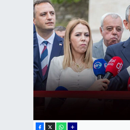
KÜLTÜR SANAT
MAGAZİN
POLİTİKA
SAĞLIK
Siyaset
SPOR
TEKNOLOJİ
Yaşam
YEREL POLİTİKA