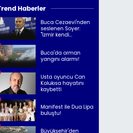
Trend Haberler
Buca Cezaevi'nden
seslenen Soyer:
"İzmir kendi
kurtuluşunu
müjdeleyecek"
Buca'da orman
yangını alarmı!
Usta oyuncu Can
Kolukısa hayatını
kaybetti
Manifest ile Dua Lipa
buluştu!
Büyükşehir'den