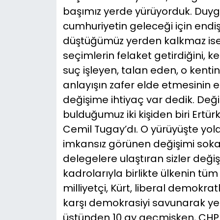
başımız yerde yürüyorduk. Duyg
cumhuriyetin geleceği için endiş
düştüğümüz yerden kalkmaz isek
seçimlerin felaket getirdiğini, k
suç işleyen, talan eden, o kenti
anlayışın zafer elde etmesinin en
değişime ihtiyaç var dedik. Deği
bulduğumuz iki kişiden biri Ertürk
Cemil Tugay’dı. O yürüyüşte yola 
imkansız görünen değişimi sokağı
delegelere ulaştıran sizler değiş
kadrolarıyla birlikte ülkenin tü
milliyetçi, Kürt, liberal demokr
karşı demokrasiyi savunarak yer
üstünden 10 ay geçmişken, CHP 47 