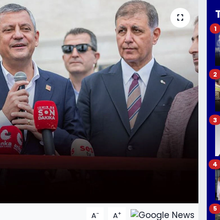
1
2
3
4
5
-
+
A
A