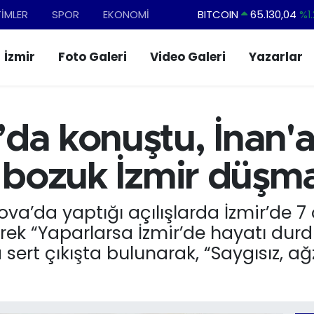
TİMLER
SPOR
EKONOMİ
DOLAR
47,7106
%0.1
EURO
55,1652
%0.2
İzmir
Foto Galeri
Video Galeri
Yazarlar
STERLİN
64,4046
%0.3
GRAM ALTIN
6648.99
%2.5
BİST100
13.773
%-1
da konuştu, İnan'a
BITCOIN
65.130,04
%1.
ı bozuk İzmir düşma
nova’da yaptığı açılışlarda İzmir’de 
rerek “Yaparlarsa İzmir’de hayatı durd
a sert çıkışta bulunarak, “Saygısız, a