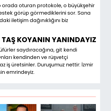
 orada oturan protokole, o büyükşehir
estek görüp görmediklerini sor. Sana
ki iletişim dağınıklığını biz
NE TAŞ KOYANIN YANINDAYIZ
ürler saydıracağına, git kendi
Onları kendinden ve rüşvetçi
 iş üretsinler. Duruşumuz nettir: İzmir
in emrindeyiz.