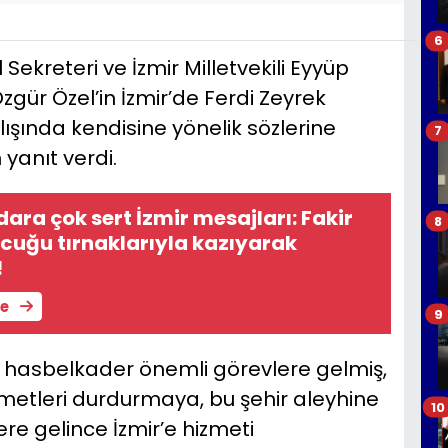
6
Sekreteri ve İzmir Milletvekili Eyyüp
gür Özel’in İzmir’de Ferdi Zeyrek
lışında kendisine yönelik sözlerine
7
yanıt verdi.
dara çok sert İzmir mesajları: Fakir
8
çocuğu tırnaklarıyla kazıyarak
!
le
9
de hasbelkader önemli görevlere gelmiş,
metleri durdurmaya, bu şehir aleyhine
10
ere gelince İzmir’e hizmeti