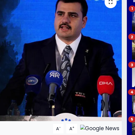
1
2
3
4
5
-
+
A
A