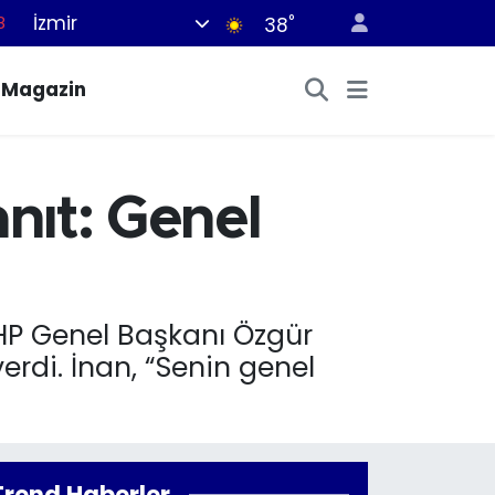
8
İzmir
°
38
8
2
Magazin
8
3
4
anıt: Genel
 CHP Genel Başkanı Özgür
verdi. İnan, “Senin genel
Trend Haberler