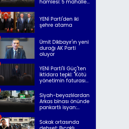
hamlesi: 5 mahalle
merkeze bağlandı
YENİ Parti'den iki
şehre atama
Ümit Dikbayır'ın yeni
durağı AK Parti
oluyor
YENİ Parti'li Güç'ten
iktidara tepki: "Kötü
yönetimin faturasını
Romanlar ödüyor"
Siyah-beyazlılardan
Arkas binası önünde
pankartlı isyan:
"Yazıklar olsun sana
İzmir"
Sokak ortasında
dehşet: Bıçaklı