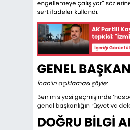
engellemeye çalışıyor” sözlerin
sert ifadeler kullandı.
AK Partili K
tepkisi: "İzm
İçeriği Görüntü
GENEL BAŞKANL
İnan’ın açıklaması şöyle:
Benim siyasi geçmişimde ‘hasbe
genel başkanlığın rüşvet ve dele
DOĞRU BİLGİ A