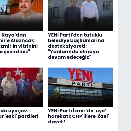
li Kaya'dan
YENİ Parti'den tutuklu
ir'e Alsancak
belediye başkanlarına
İzmir'in vitrinini
destek ziyareti:
e çevirdiniz"
"Yanlarında olmaya
devam edeceğiz"
da üye şov...
YENİ Parti İzmir’de ‘üye’
 'eski' partileri
harekatı: CHP'lilere 'özel'
davet!