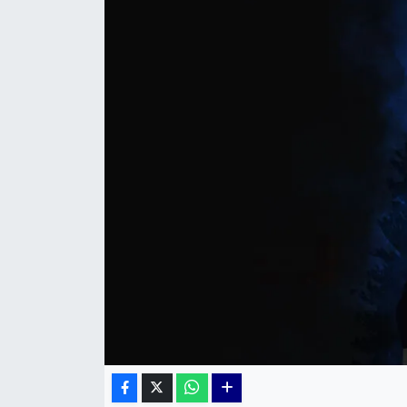
KÜLTÜR SANAT
MAGAZİN
POLİTİKA
SAĞLIK
Siyaset
SPOR
TEKNOLOJİ
Yaşam
YEREL POLİTİKA