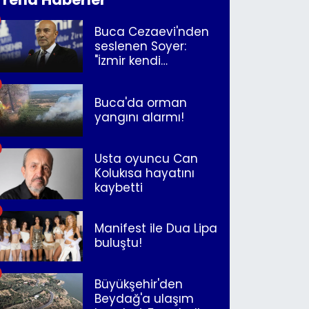
Buca Cezaevi'nden
seslenen Soyer:
"İzmir kendi
kurtuluşunu
müjdeleyecek"
Buca'da orman
yangını alarmı!
Usta oyuncu Can
Kolukısa hayatını
kaybetti
Manifest ile Dua Lipa
buluştu!
Büyükşehir'den
Beydağ'a ulaşım