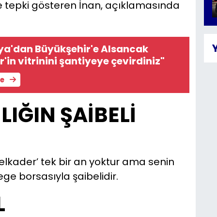
e tepki gösteren İnan, açıklamasında
aya'dan Büyükşehir'e Alsancak
ir'in vitrinini şantiyeye çevirdiniz"
le
IĞIN ŞAİBELİ
lkader’ tek bir an yoktur ama senin
ge borsasıyla şaibelidir.
L