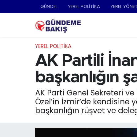
GÜNCEL
YEREL POLİTİKA
YEREL YÖNE
Ankara
Nöbetçi Eczaneler
Bilim Teknoloji
Hava Durumu
YEREL POLİTİKA
DÜNYA
Trafik Durumu
AK Partili İna
EGE
Süper Lig Puan Durumu ve Fikstür
başkanlığın şa
EĞİTİM
Tüm Manşetler
AK Parti Genel Sekreteri ve
Özel’in İzmir’de kendisine y
EKONOMİ
Son Dakika Haberleri
başkanlığın rüşvet ve deleg
English News
Haber Arşivi
GÜNCEL