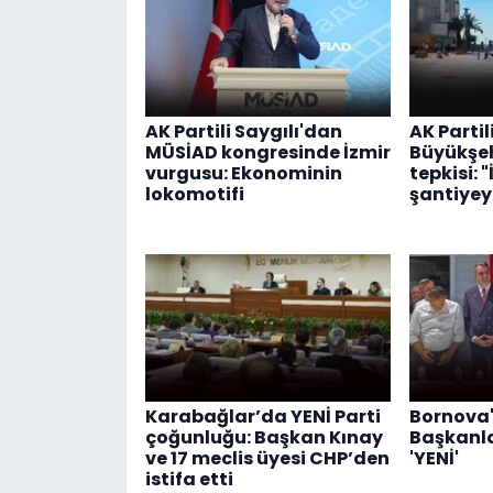
AK Partili Saygılı'dan
AK Parti
MÜSİAD kongresinde İzmir
Büyükşeh
vurgusu: Ekonominin
tepkisi: "
lokomotifi
şantiyey
Karabağlar’da YENİ Parti
Bornova'
çoğunluğu: Başkan Kınay
Başkanlar
ve 17 meclis üyesi CHP’den
'YENİ'
istifa etti