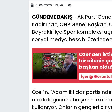
15.05.2026 - 13:59
1
YEREL YÖNETİMLER
GÜNDEME BAKIŞ -
AK Parti Genel 
Kadir İnan, CHP Genel Başkanı Öz
Yurt
Bayraklı İlçe Spor Kompleksi açı
sosyal medya hesabı üzerinden 
Özel’den ikti
bir ailenin 
başkan oldu
İçeriği Görüntü
Özel’in, “Adam iktidar partisin
oradaki gücünü bu şehirdeki hiz
kullanıyor. Onların gençleri bir y