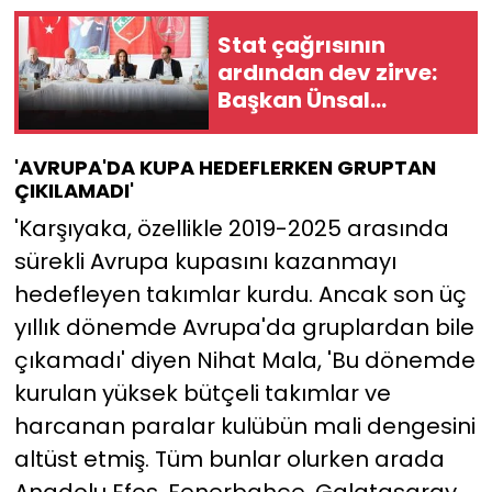
Stat çağrısının
ardından dev zirve:
Başkan Ünsal
Karşıyaka camiasını
buluşturdu
'AVRUPA'DA KUPA HEDEFLERKEN GRUPTAN
ÇIKILAMADI'
'Karşıyaka, özellikle 2019-2025 arasında
sürekli Avrupa kupasını kazanmayı
hedefleyen takımlar kurdu. Ancak son üç
yıllık dönemde Avrupa'da gruplardan bile
çıkamadı' diyen Nihat Mala, 'Bu dönemde
kurulan yüksek bütçeli takımlar ve
harcanan paralar kulübün mali dengesini
altüst etmiş. Tüm bunlar olurken arada
Anadolu Efes, Fenerbahçe, Galatasaray