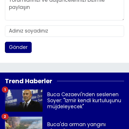
Gönder
Trend Haberler
1
Buca Cezaevi'nden seslenen
Soyer: "İzmir kendi kurtuluşunu
müjdeleyecek"
2
Buca'da orman yangını