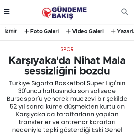
Ankara
Nöbetçi Eczaneler
İzmir
Foto Galeri
Video Galeri
Yazarl
Bilim Teknoloji
Hava Durumu
SPOR
DÜNYA
Trafik Durumu
Karşıyaka'da Nihat Mala
EGE
Süper Lig Puan Durumu ve Fikstür
sessizliğini bozdu
Türkiye Sigorta Basketbol Süper Ligi'nin
EĞİTİM
Tüm Manşetler
30'uncu haftasında son salisede
Bursaspor'u yenerek mucizevi bir şekilde
EKONOMİ
Son Dakika Haberleri
52 yıl sonra küme düşmekten kurtulan
Karşıyaka'da taraftarların yapılan
English News
Haber Arşivi
transferler ve antrenör kararları
nedeniyle tepki gösterdiği Eski Genel
GÜNCEL