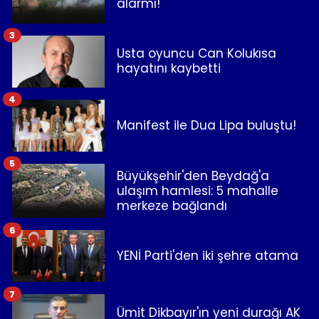
alarmı!
3
Usta oyuncu Can Kolukısa
hayatını kaybetti
4
Manifest ile Dua Lipa buluştu!
5
Büyükşehir'den Beydağ'a
ulaşım hamlesi: 5 mahalle
merkeze bağlandı
6
YENİ Parti'den iki şehre atama
7
Ümit Dikbayır'ın yeni durağı AK