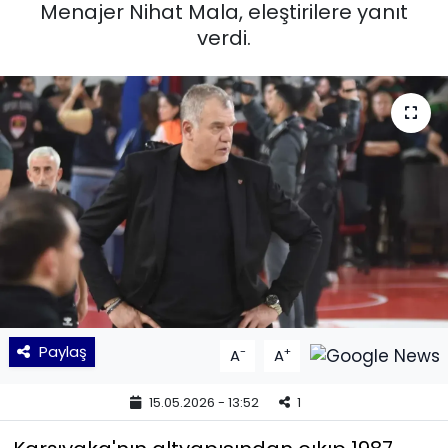
Menajer Nihat Mala, eleştirilere yanıt
verdi.
KÜLTÜR SANAT
MAGAZİN
POLİTİKA
SAĞLIK
Siyaset
SPOR
TEKNOLOJİ
Paylaş
-
+
A
A
Yaşam
15.05.2026 - 13:52
1
YEREL POLİTİKA