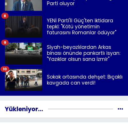
Parti oluyor
8
YENİ Parti'li Güç'ten iktidara
tepki: "Kötü yönetimin
faturasını Romanlar ödüyor"
9
Siyah-beyazlılardan Arkas
binası önünde pankartlı isyan:
"Yazıklar olsun sana İzmir"
10
Sokak ortasında dehşet: Bıçaklı
kavgada can verdi!
Yükleniyor...