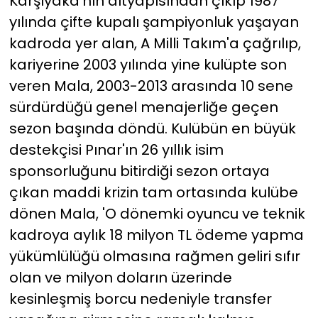
Karşıyaka'nın altyapısından çıkıp 1987
yılında çifte kupalı şampiyonluk yaşayan
YEREL YÖNETİMLER
kadroda yer alan, A Milli Takım'a çağrılıp,
kariyerine 2003 yılında yine kulüpte son
Yurt
veren Mala, 2003-2013 arasında 10 sene
sürdürdüğü genel menajerliğe geçen
sezon başında döndü. Kulübün en büyük
destekçisi Pınar'ın 26 yıllık isim
sponsorluğunu bitirdiği sezon ortaya
çıkan maddi krizin tam ortasında kulübe
dönen Mala, 'O dönemki oyuncu ve teknik
kadroya aylık 18 milyon TL ödeme yapma
yükümlülüğü olmasına rağmen geliri sıfır
olan ve milyon doların üzerinde
kesinleşmiş borcu nedeniyle transfer