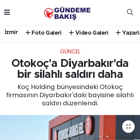
Ankara
Nöbetçi Eczaneler
İzmir
Foto Galeri
Video Galeri
Yazarl
Bilim Teknoloji
Hava Durumu
GÜNCEL
DÜNYA
Trafik Durumu
Otokoç'a Diyarbakır'da
EGE
Süper Lig Puan Durumu ve Fikstür
bir silahlı saldırı daha
Koç Holding bünyesindeki Otokoç
EĞİTİM
Tüm Manşetler
firmasının Diyarbakır'daki bayisine silahlı
saldırı düzenlendi.
EKONOMİ
Son Dakika Haberleri
English News
Haber Arşivi
GÜNCEL