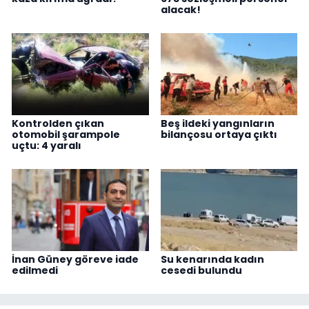
alacak!
Kontrolden çıkan
Beş ildeki yangınların
otomobil şarampole
bilançosu ortaya çıktı
uçtu: 4 yaralı
İnan Güney göreve iade
Su kenarında kadın
edilmedi
cesedi bulundu