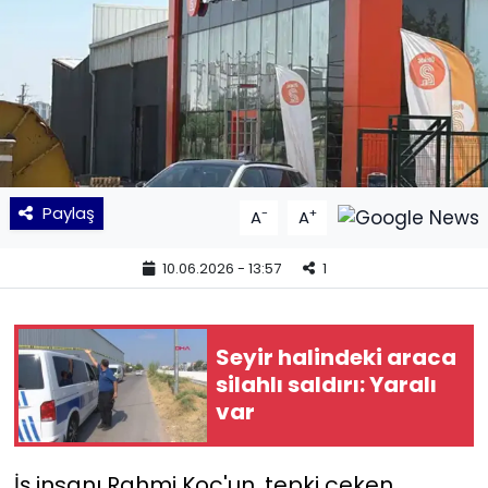
KÜLTÜR SANAT
MAGAZİN
POLİTİKA
SAĞLIK
Paylaş
-
+
A
A
Siyaset
10.06.2026 - 13:57
1
SPOR
Seyir halindeki araca
TEKNOLOJİ
silahlı saldırı: Yaralı
var
Yaşam
İş insanı Rahmi Koç'un, tepki çeken
YEREL POLİTİKA