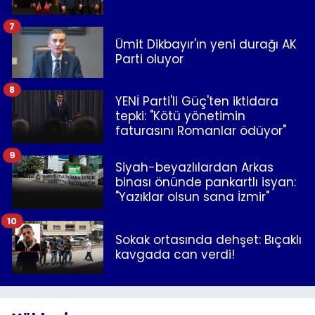
7
Ümit Dikbayır'ın yeni durağı AK
Parti oluyor
8
YENİ Parti'li Güç'ten iktidara
tepki: "Kötü yönetimin
faturasını Romanlar ödüyor"
9
Siyah-beyazlılardan Arkas
binası önünde pankartlı isyan:
"Yazıklar olsun sana İzmir"
10
Sokak ortasında dehşet: Bıçaklı
kavgada can verdi!