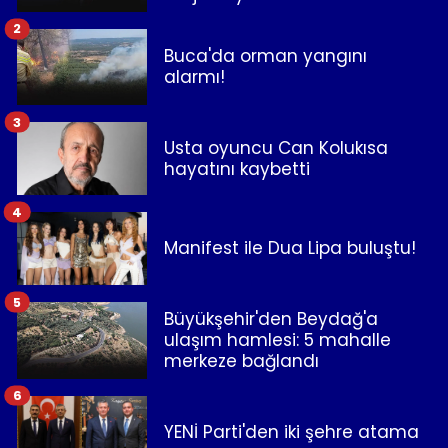
2
Buca'da orman yangını
alarmı!
3
Usta oyuncu Can Kolukısa
hayatını kaybetti
4
Manifest ile Dua Lipa buluştu!
5
Büyükşehir'den Beydağ'a
ulaşım hamlesi: 5 mahalle
merkeze bağlandı
6
YENİ Parti'den iki şehre atama