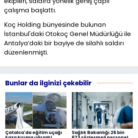
ekipleri, saldıra yönelik geniş çaplı
çalışma başlattı.
Koç Holding bünyesinde bulunan
İstanbul'daki Otokoç Genel Müdürlüğü ile
Antalya’daki bir bayiye de silahlı saldırı
düzenlenmişti.
Bunlar da ilginizi çekebilir
Çatalca'da eğitim uçağı
Sağlık Bakanlığı 26 bin
kaza kırıma uğradı!
673 sözleşmeli personel