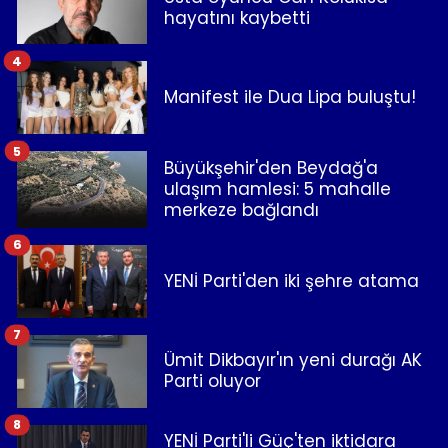
hayatını kaybetti
4
Manifest ile Dua Lipa buluştu!
5
Büyükşehir'den Beydağ'a
ulaşım hamlesi: 5 mahalle
merkeze bağlandı
6
YENİ Parti'den iki şehre atama
7
Ümit Dikbayır'ın yeni durağı AK
Parti oluyor
8
YENİ Parti'li Güç'ten iktidara