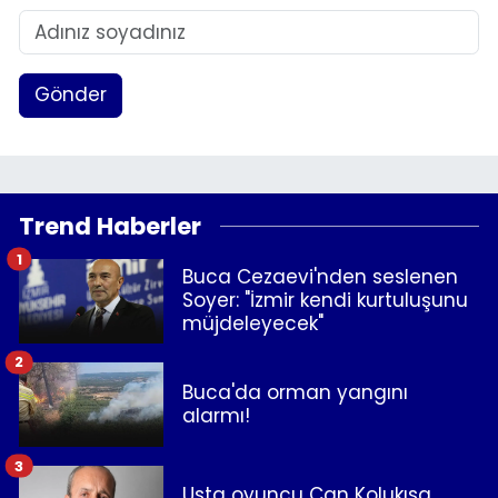
Gönder
Trend Haberler
1
Buca Cezaevi'nden seslenen
Soyer: "İzmir kendi kurtuluşunu
müjdeleyecek"
2
Buca'da orman yangını
alarmı!
3
Usta oyuncu Can Kolukısa