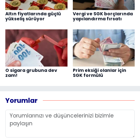
Altın fiyatlarında güçlü
Vergi ve SGK borçlarında
yükseliş sürüyor
yapılandırma fırsatı
O sigara grubuna dev
Prim eksiği olanlar için
zam!
SGK formülü
Yorumlar