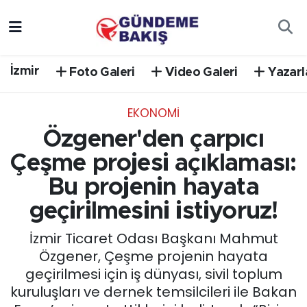
Ankara
Nöbetçi Eczaneler
İzmir
Foto Galeri
Video Galeri
Yazarl
Bilim Teknoloji
Hava Durumu
EKONOMİ
DÜNYA
Trafik Durumu
Özgener'den çarpıcı
EGE
Süper Lig Puan Durumu ve Fikstür
Çeşme projesi açıklaması:
Bu projenin hayata
EĞİTİM
Tüm Manşetler
geçirilmesini istiyoruz!
EKONOMİ
Son Dakika Haberleri
İzmir Ticaret Odası Başkanı Mahmut
Özgener, Çeşme projenin hayata
English News
Haber Arşivi
geçirilmesi için iş dünyası, sivil toplum
kuruluşları ve dernek temsilcileri ile Bakan
GÜNCEL