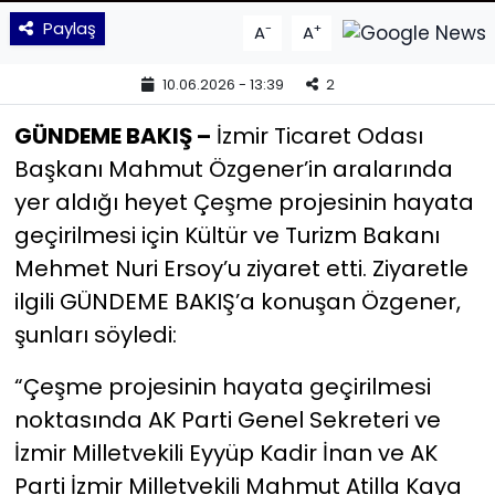
Paylaş
-
+
A
A
YEREL YÖNETİMLER
10.06.2026 - 13:39
2
Yurt
GÜNDEME BAKIŞ –
İzmir Ticaret Odası
Başkanı Mahmut Özgener’in aralarında
yer aldığı heyet Çeşme projesinin hayata
geçirilmesi için Kültür ve Turizm Bakanı
Mehmet Nuri Ersoy’u ziyaret etti. Ziyaretle
ilgili GÜNDEME BAKIŞ’a konuşan Özgener,
şunları söyledi:
“Çeşme projesinin hayata geçirilmesi
noktasında AK Parti Genel Sekreteri ve
İzmir Milletvekili Eyyüp Kadir İnan ve AK
Parti İzmir Milletvekili Mahmut Atilla Kaya