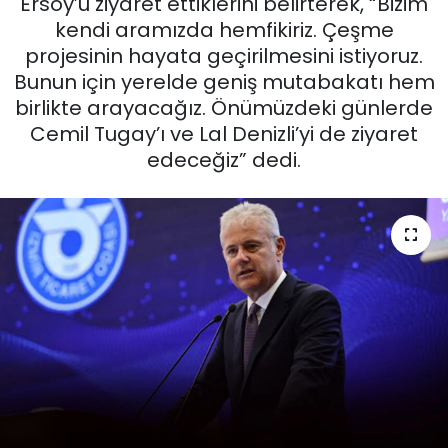
Ersoy’u ziyaret ettiklerini belirterek, “Bizim
kendi aramızda hemfikiriz. Çeşme
KÜLTÜR SANAT
projesinin hayata geçirilmesini istiyoruz.
Bunun için yerelde geniş mutabakatı hem
MAGAZİN
birlikte arayacağız. Önümüzdeki günlerde
Cemil Tugay’ı ve Lal Denizli’yi de ziyaret
POLİTİKA
edeceğiz” dedi.
SAĞLIK
Siyaset
SPOR
TEKNOLOJİ
Yaşam
YEREL POLİTİKA