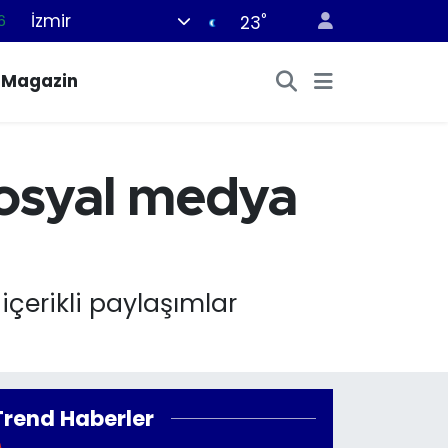
İzmir
°
6
23
0
Magazin
8
0
2
 sosyal medya
0
içerikli paylaşımlar
Trend Haberler