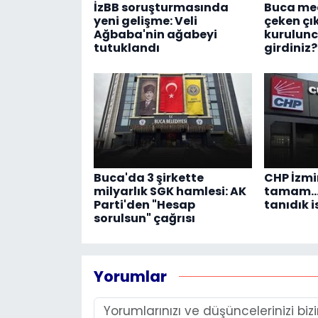
İzBB soruşturmasında
Buca mec
yeni gelişme: Veli
çeken çık
Ağbaba'nin ağabeyi
kurulunc
tutuklandı
girdiniz?
Buca'da 3 şirkette
CHP İzmi
milyarlık SGK hamlesi: AK
tamam...
Parti'den "Hesap
tanıdık i
sorulsun" çağrısı
Yorumlar