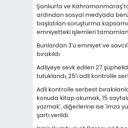
Şanlıurfa ve Kahramanmaraş'ta ok
YEREL YÖNETİMLER
ardından sosyal medyada benze
başlatılan soruşturma kapsamın
Yurt
emniyetteki işlemleri tamamlan
Bunlardan 3'ü emniyet ve savcılı
bırakıldı.
Adliyeye sevk edilen 27 şüphelid
tutuklandı, 25'i adli kontrolle ser
Adli kontrolle serbest bırakılanl
konuda kitap okumak, 15 sayfal
yazmak', diğerlerine ise 'imza y
şartı verildi.