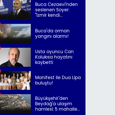
Buca Cezaevi'nden
seslenen Soyer:
"İzmir kendi
kurtuluşunu
müjdeleyecek"
Buca'da orman
yangını alarmı!
Usta oyuncu Can
Kolukısa hayatını
kaybetti
Manifest ile Dua Lipa
buluştu!
Büyükşehir'den
Beydağ'a ulaşım
hamlesi: 5 mahalle
merkeze bağlandı