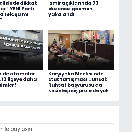
lisinde dikkat
İzmir açıklarında 73
ış: “YENİ Parti
düzensiz göçmen
a telaşa mı
yakalandı
”
r'de atamalar
Karşıyaka Meclisi'nde
 10 ilçeye daha
stat tartışması... Ünsal:
simler!
Ruhsat başvurusu da
kesinleşmiş proje de yok!