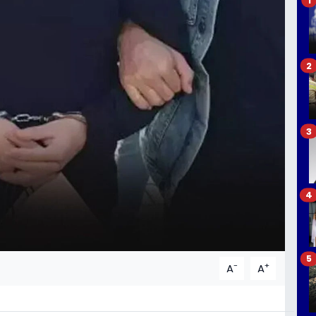
2
3
4
5
-
+
A
A