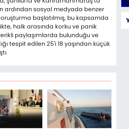
ca, Şanlıurfa ve Kahramanmaraş'ta
ıların ardından sosyal medyada benzer
 soruşturma başlatılmış, bu kapsamda
ikte, halk arasında korku ve panik
erikli paylaşımlarda bulunduğu ve
dığı tespit edilen 25'i 18 yaşından küçük
tı.