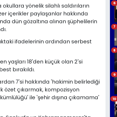
6
ullara yönelik silahlı saldırıların
r içerikler paylaşanlar hakkında
da dün gözaltına alınan şüphelilerin
7
dı.
ktaki ifadelerinin ardından serbest
8
en yaşları 18'den küçük olan 2'si
best bırakıldı.
9
ardan 7'si hakkında 'hakimin belirlediği
ık özet çıkarmak, kompozisyon
ükümlülüğü' ile 'şehir dışına çıkamama'
10