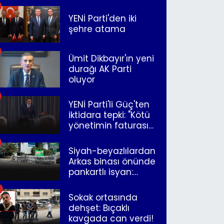
YENİ Parti'den iki
şehre atama
Ümit Dikbayır'ın yeni
durağı AK Parti
oluyor
YENİ Parti'li Güç'ten
iktidara tepki: "Kötü
yönetimin faturasını
Romanlar ödüyor"
Siyah-beyazlılardan
Arkas binası önünde
pankartlı isyan:
"Yazıklar olsun sana
İzmir"
Sokak ortasında
dehşet: Bıçaklı
kavgada can verdi!