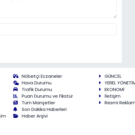
Nöbetçi Eczaneler
GÜNCEL
Hava Durumu
YEREL YÖNETİ
Trafik Durumu
EKONOMİ
Puan Durumu ve Fikstür
İletişim
Tüm Manşetler
Resmi Rekla
Son Dakika Haberleri
Haber Arşivi
şim