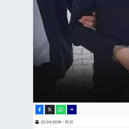
KÜLTÜR SANAT
MAGAZİN
POLİTİKA
SAĞLIK
Siyaset
SPOR
TEKNOLOJİ
Yaşam
22.04.2026 - 15:21
YEREL POLİTİKA