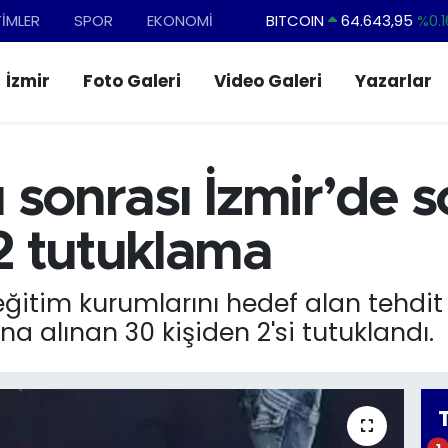
TİMLER
SPOR
EKONOMİ
BITCOIN
64.643,95
%0.1
DOLAR
47,6704
%
İzmir
Foto Galeri
Video Galeri
Yazarlar
EURO
55,0406
%-0.0
STERLİN
64,2143
%
GRAM ALTIN
6500.87
%0.1
rı sonrası İzmir’de
BİST100
13.799
%7
2 tutuklama
ğitim kurumlarını hedef alan tehdit 
ına alınan 30 kişiden 2'si tutuklandı.
1