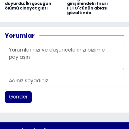
duyurdu: İki çocuğun
girişimindeki firari
ölümü cinayet çıktı
FETÖ'cünün ablası
gözaltında
Yorumlar
Gönder