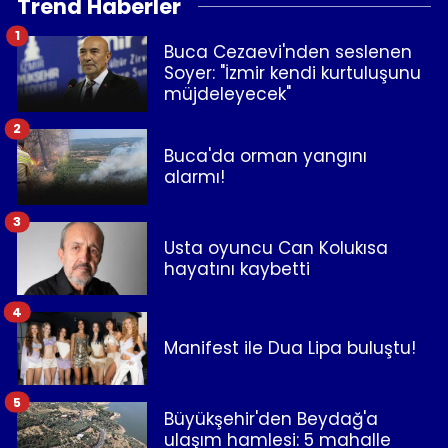
Trend Haberler
1
Buca Cezaevi'nden seslenen
Soyer: "İzmir kendi kurtuluşunu
müjdeleyecek"
2
Buca'da orman yangını
alarmı!
3
Usta oyuncu Can Kolukısa
hayatını kaybetti
4
Manifest ile Dua Lipa buluştu!
5
Büyükşehir'den Beydağ'a
ulaşım hamlesi: 5 mahalle