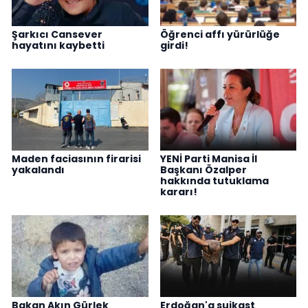
Şarkıcı Cansever
Öğrenci affı yürürlüğe
hayatını kaybetti
girdi!
Maden faciasının firarisi
YENİ Parti Manisa İl
yakalandı
Başkanı Özalper
hakkında tutuklama
kararı!
Bakan Akın Gürlek
Erdoğan'a suikast