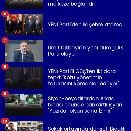
merkeze bağlandı
6
YENİ Parti'den iki şehre atama
7
Ümit Dikbayır'ın yeni durağı AK
Parti oluyor
8
YENİ Parti'li Güç'ten iktidara
tepki: "Kötü yönetimin
faturasını Romanlar ödüyor"
9
Siyah-beyazlılardan Arkas
binası önünde pankartlı isyan:
"Yazıklar olsun sana İzmir"
10
Sokak ortasında dehşet: Bıçaklı