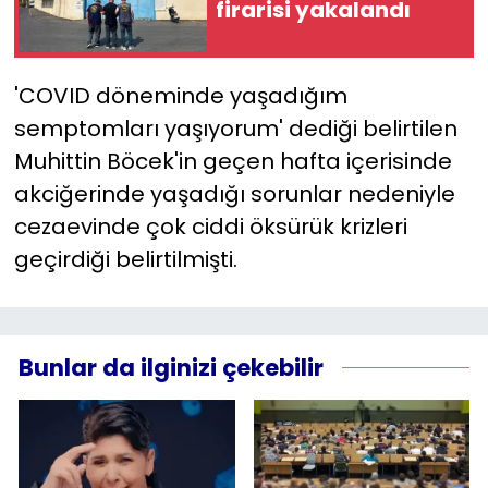
firarisi yakalandı
YEREL YÖNETİMLER
'COVID döneminde yaşadığım
Yurt
semptomları yaşıyorum' dediği belirtilen
Muhittin Böcek'in geçen hafta içerisinde
akciğerinde yaşadığı sorunlar nedeniyle
cezaevinde çok ciddi öksürük krizleri
geçirdiği belirtilmişti.
Bunlar da ilginizi çekebilir