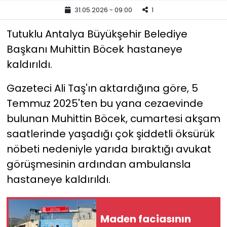
31.05.2026 - 09:00
1
KÜLTÜR SANAT
Tutuklu Antalya Büyükşehir Belediye
MAGAZİN
Başkanı Muhittin Böcek hastaneye
kaldırıldı.
POLİTİKA
Gazeteci Ali Taş'ın aktardığına göre, 5
SAĞLIK
Temmuz 2025'ten bu yana cezaevinde
bulunan Muhittin Böcek, cumartesi akşam
Siyaset
saatlerinde yaşadığı çok şiddetli öksürük
SPOR
nöbeti nedeniyle yarıda bıraktığı avukat
görüşmesinin ardından ambulansla
TEKNOLOJİ
hastaneye kaldırıldı.
Yaşam
Maden faciasının
YEREL POLİTİKA