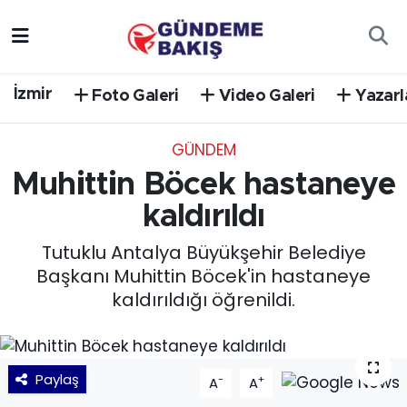
Ankara
Nöbetçi Eczaneler
İzmir
Foto Galeri
Video Galeri
Yazarl
Bilim Teknoloji
Hava Durumu
GÜNDEM
DÜNYA
Trafik Durumu
Muhittin Böcek hastaneye
EGE
Süper Lig Puan Durumu ve Fikstür
kaldırıldı
Tutuklu Antalya Büyükşehir Belediye
EĞİTİM
Tüm Manşetler
Başkanı Muhittin Böcek'in hastaneye
kaldırıldığı öğrenildi.
EKONOMİ
Son Dakika Haberleri
English News
Haber Arşivi
Paylaş
-
+
A
A
GÜNCEL