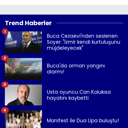
Trend Haberler
1
Buca Cezaevi'nden seslenen
Soyer: "İzmir kendi kurtuluşunu
müjdeleyecek"
2
Buca'da orman yangını
alarmı!
3
Usta oyuncu Can Kolukısa
hayatını kaybetti
4
Manifest ile Dua Lipa buluştu!