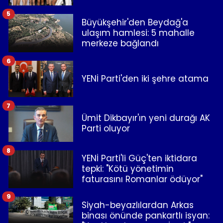
5
Büyükşehir'den Beydağ'a
ulaşım hamlesi: 5 mahalle
merkeze bağlandı
6
YENİ Parti'den iki şehre atama
7
Ümit Dikbayır'ın yeni durağı AK
Parti oluyor
8
YENİ Parti'li Güç'ten iktidara
tepki: "Kötü yönetimin
faturasını Romanlar ödüyor"
9
Siyah-beyazlılardan Arkas
binası önünde pankartlı isyan: