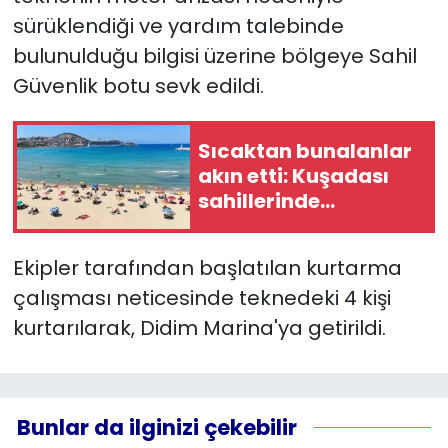
sürüklendiği ve yardım talebinde
YEREL YÖNETİMLER
bulunulduğu bilgisi üzerine bölgeye Sahil
Güvenlik botu sevk edildi.
Yurt
Sıcaktan bunalanlar
akın etti: Kuşadası
sahillerinde
yoğunluk!
Ekipler tarafından başlatılan kurtarma
çalışması neticesinde teknedeki 4 kişi
kurtarılarak, Didim Marina'ya getirildi.
Bunlar da ilginizi çekebilir