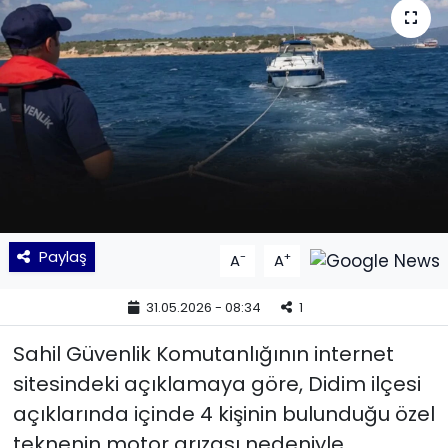
KÜLTÜR SANAT
MAGAZİN
POLİTİKA
SAĞLIK
Siyaset
Paylaş
-
+
A
A
SPOR
31.05.2026 - 08:34
1
TEKNOLOJİ
Sahil Güvenlik Komutanlığının internet
sitesindeki açıklamaya göre, Didim ilçesi
Yaşam
açıklarında içinde 4 kişinin bulunduğu özel
teknenin motor arızası nedeniyle
YEREL POLİTİKA