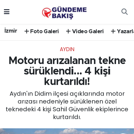
Ankara
Nöbetçi Eczaneler
İzmir
Foto Galeri
Video Galeri
Yazarl
Bilim Teknoloji
Hava Durumu
AYDIN
DÜNYA
Trafik Durumu
Motoru arızalanan tekne
EGE
Süper Lig Puan Durumu ve Fikstür
sürüklendi... 4 kişi
kurtarıldı!
EĞİTİM
Tüm Manşetler
Aydın'ın Didim ilçesi açıklarında motor
EKONOMİ
Son Dakika Haberleri
arızası nedeniyle sürüklenen özel
teknedeki 4 kişi Sahil Güvenlik ekiplerince
English News
Haber Arşivi
kurtarıldı.
GÜNCEL