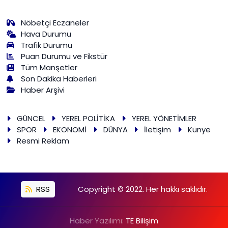
Nöbetçi Eczaneler
Hava Durumu
Trafik Durumu
Puan Durumu ve Fikstür
Tüm Manşetler
Son Dakika Haberleri
Haber Arşivi
GÜNCEL
YEREL POLİTİKA
YEREL YÖNETİMLER
SPOR
EKONOMİ
DÜNYA
İletişim
Künye
Resmi Reklam
RSS
Copyright © 2022. Her hakkı saklıdır.
Haber Yazılımı:
TE Bilişim