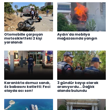
Otomobille çarpışan
Aydın'da mobilya
motosikletteki 2 kişi
mağazasında yangın
yaralandı
Karanlıkta domuz sandı,
3 gündür kayıp olarak
öz babasını katletti: Feci
aranıyordu... Dağlık
olayda acı son!
alanda bulundu