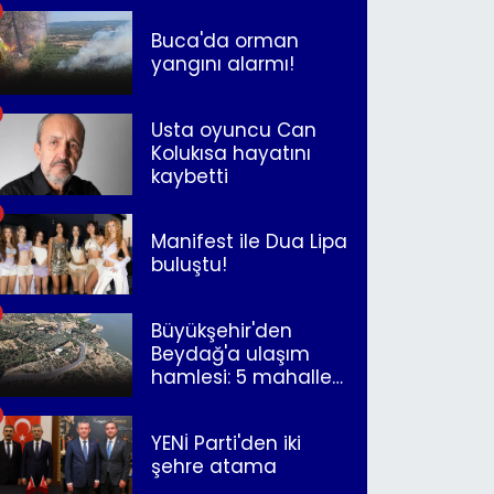
müjdeleyecek"
Buca'da orman
yangını alarmı!
Usta oyuncu Can
Kolukısa hayatını
kaybetti
Manifest ile Dua Lipa
buluştu!
Büyükşehir'den
Beydağ'a ulaşım
hamlesi: 5 mahalle
merkeze bağlandı
YENİ Parti'den iki
şehre atama