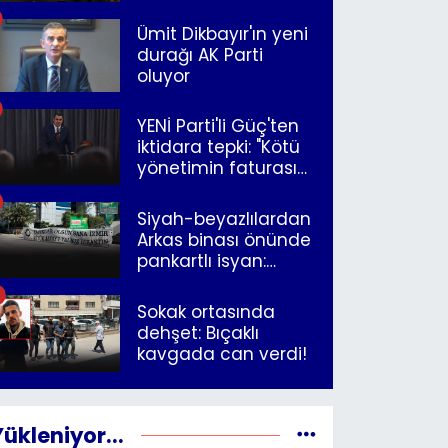
Ümit Dikbayır'ın yeni
durağı AK Parti
oluyor
YENİ Parti'li Güç'ten
iktidara tepki: "Kötü
yönetimin faturasını
Romanlar ödüyor"
Siyah-beyazlılardan
Arkas binası önünde
pankartlı isyan:
"Yazıklar olsun sana
İzmir"
Sokak ortasında
dehşet: Bıçaklı
kavgada can verdi!
Yükleniyor...