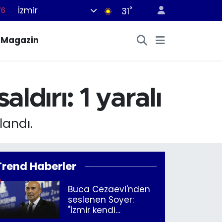
İzmir
°
76
31
17
Magazin
01
02
44
ldırı: 1 yaralı
64
landı.
Trend Haberler
Buca Cezaevi'nden
seslenen Soyer:
"İzmir kendi
kurtuluşunu