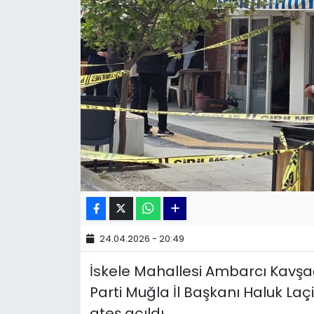
KÜLTÜR SANAT
MAGAZİN
POLİTİKA
SAĞLIK
Siyaset
SPOR
TEKNOLOJİ
24.04.2026 - 20:49
İskele Mahallesi Ambarcı Kavşa
Yaşam
Parti Muğla İl Başkanı Haluk Laç
YEREL POLİTİKA
ateş açıldı.