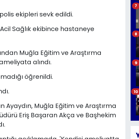
7
lis ekipleri sevk edildi.
Acil Sağlık ekibince hastaneye
8
ından Muğla Eğitim ve Araştırma
ameliyata alındı.
9
nmadığı öğrenildi.
ndı.
10
dın Ayaydın, Muğla Eğitim ve Araştırma
 Müdürü Eriş Başaran Akça ve Başhekim
ı.