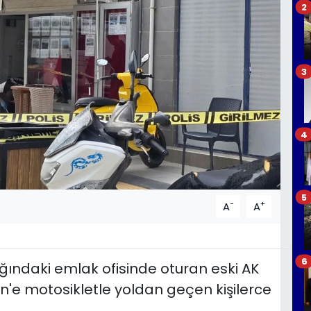
2
3
4
5
-
+
A
A
6
ğındaki emlak ofisinde oturan eski AK
in'e motosikletle yoldan geçen kişilerce