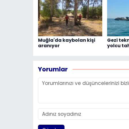
Muğla'da kaybolan kişi
Gezi tekn
aranıyor
yolcu tah
Yorumlar