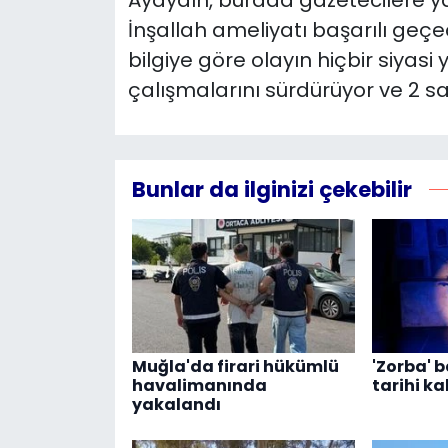
Ayaydın, burada gazetecilere ya
İnşallah ameliyatı başarılı geç
bilgiye göre olayın hiçbir siyas
çalışmalarını sürdürüyor ve 2 sa
Bunlar da ilginizi çekebilir
Muğla'da firari hükümlü
'Zorba' 
havalimanında
tarihi k
yakalandı