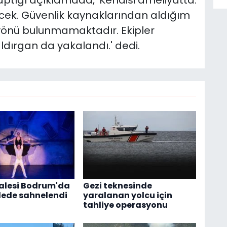
ptığı açıklamada, 'Kendisi ameliyatta.
ecek. Güvenlik kaynaklarından aldığım
i yönü bulunmamaktadır. Ekipler
ldırgan da yakalandı.' dedi.
balesi Bodrum'da
Gezi teknesinde
alede sahnelendi
yaralanan yolcu için
tahliye operasyonu