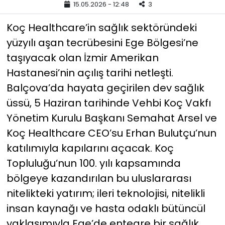
15.05.2026 - 12:48
3
YEREL YÖNETİMLER
Koç Healthcare’in sağlık sektöründeki
yüzyılı aşan tecrübesini Ege Bölgesi’ne
Yurt
taşıyacak olan İzmir Amerikan
Hastanesi’nin açılış tarihi netleşti.
Balçova’da hayata geçirilen dev sağlık
üssü, 5 Haziran tarihinde Vehbi Koç Vakfı
Yönetim Kurulu Başkanı Semahat Arsel ve
Koç Healthcare CEO’su Erhan Bulutçu’nun
katılımıyla kapılarını açacak. Koç
Topluluğu’nun 100. yılı kapsamında
bölgeye kazandırılan bu uluslararası
nitelikteki yatırım; ileri teknolojisi, nitelikli
insan kaynağı ve hasta odaklı bütüncül
yaklaşımıyla Ege’de entegre bir sağlık