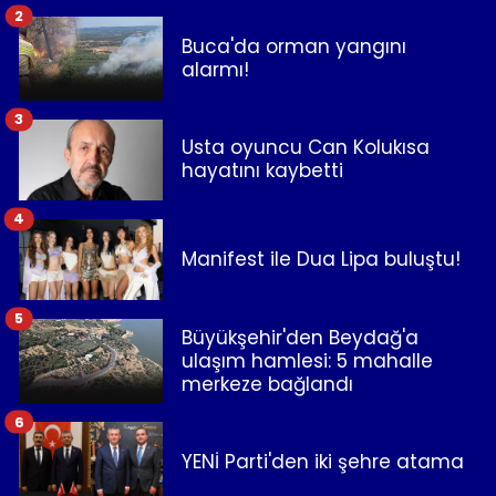
2
Buca'da orman yangını
alarmı!
3
Usta oyuncu Can Kolukısa
hayatını kaybetti
4
Manifest ile Dua Lipa buluştu!
5
Büyükşehir'den Beydağ'a
ulaşım hamlesi: 5 mahalle
merkeze bağlandı
6
YENİ Parti'den iki şehre atama