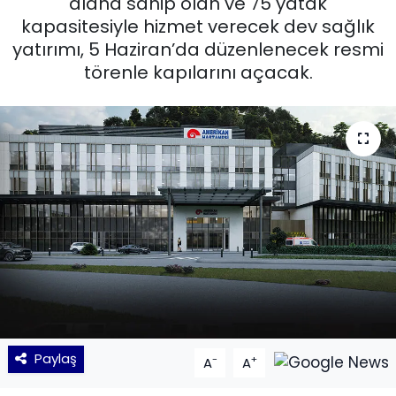
alana sahip olan ve 75 yatak
kapasitesiyle hizmet verecek dev sağlık
KÜLTÜR SANAT
yatırımı, 5 Haziran’da düzenlenecek resmi
törenle kapılarını açacak.
MAGAZİN
POLİTİKA
SAĞLIK
Siyaset
SPOR
TEKNOLOJİ
Yaşam
Paylaş
-
+
A
A
YEREL POLİTİKA