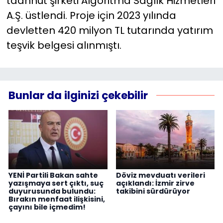
taahhüt şirketi Algoritma Sağlık Hizmetleri
A.Ş. üstlendi. Proje için 2023 yılında
devletten 420 milyon TL tutarında yatırım
teşvik belgesi alınmıştı.
Bunlar da ilginizi çekebilir
YENİ Partili Bakan sahte
Döviz mevduatı verileri
yazışmaya sert çıktı, suç
açıklandı: İzmir zirve
duyurusunda bulundu:
takibini sürdürüyor
Bırakın menfaat ilişkisini,
çayını bile içmedim!