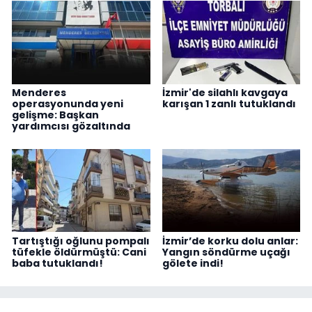
Menderes
İzmir'de silahlı kavgaya
operasyonunda yeni
karışan 1 zanlı tutuklandı
gelişme: Başkan
yardımcısı gözaltında
Tartıştığı oğlunu pompalı
İzmir’de korku dolu anlar:
tüfekle öldürmüştü: Cani
Yangın söndürme uçağı
baba tutuklandı!
gölete indi!