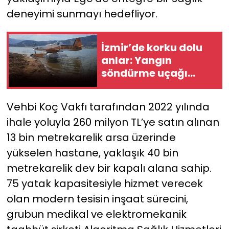
deneyimi sunmayı hedefliyor.
İzmir’de korku dolu
anlar: Yangın
söndürme uçağı
gölete indi!
Vehbi Koç Vakfı tarafından 2022 yılında
ihale yoluyla 260 milyon TL’ye satın alınan
13 bin metrekarelik arsa üzerinde
yükselen hastane, yaklaşık 40 bin
metrekarelik dev bir kapalı alana sahip.
75 yatak kapasitesiyle hizmet verecek
olan modern tesisin inşaat sürecini,
grubun medikal ve elektromekanik