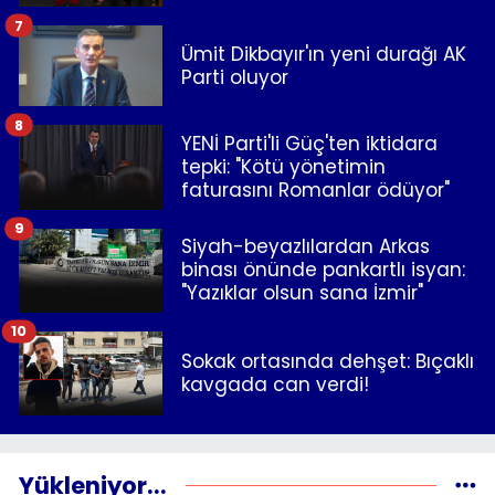
7
Ümit Dikbayır'ın yeni durağı AK
Parti oluyor
8
YENİ Parti'li Güç'ten iktidara
tepki: "Kötü yönetimin
faturasını Romanlar ödüyor"
9
Siyah-beyazlılardan Arkas
binası önünde pankartlı isyan:
"Yazıklar olsun sana İzmir"
10
Sokak ortasında dehşet: Bıçaklı
kavgada can verdi!
Yükleniyor...