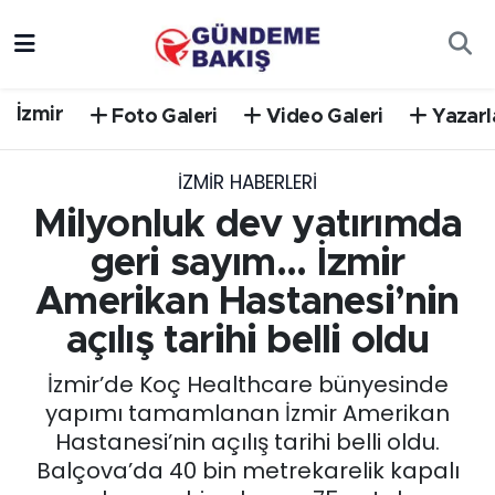
Ankara
Nöbetçi Eczaneler
İzmir
Foto Galeri
Video Galeri
Yazarl
Bilim Teknoloji
Hava Durumu
İZMIR HABERLERI
DÜNYA
Trafik Durumu
Milyonluk dev yatırımda
EGE
Süper Lig Puan Durumu ve Fikstür
geri sayım... İzmir
Amerikan Hastanesi’nin
EĞİTİM
Tüm Manşetler
açılış tarihi belli oldu
EKONOMİ
Son Dakika Haberleri
İzmir’de Koç Healthcare bünyesinde
yapımı tamamlanan İzmir Amerikan
English News
Haber Arşivi
Hastanesi’nin açılış tarihi belli oldu.
Balçova’da 40 bin metrekarelik kapalı
GÜNCEL