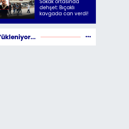
Sokak ortasında
dehşet: Bıçaklı
kavgada can verdi!
Yükleniyor...