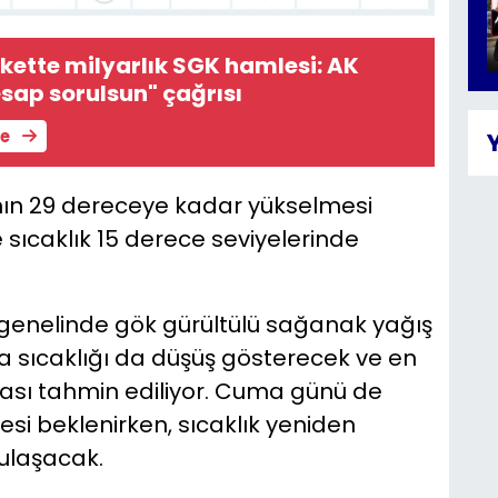
rkette milyarlık SGK hamlesi: AK
esap sorulsun" çağrısı
le
ın 29 dereceye kadar yükselmesi
 sıcaklık 15 derece seviyelerinde
 genelinde gök gürültülü sağanak yağış
ava sıcaklığı da düşüş gösterecek ve en
ması tahmin ediliyor. Cuma günü de
i beklenirken, sıcaklık yeniden
ulaşacak.