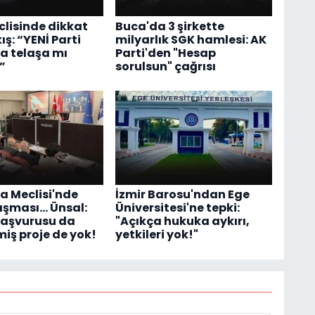
lisinde dikkat
Buca'da 3 şirkette
ış: “YENİ Parti
milyarlık SGK hamlesi: AK
a telaşa mı
Parti'den "Hesap
”
sorulsun" çağrısı
a Meclisi'nde
İzmir Barosu'ndan Ege
ışması... Ünsal:
Üniversitesi'ne tepki:
başvurusu da
"Açıkça hukuka aykırı,
miş proje de yok!
yetkileri yok!"