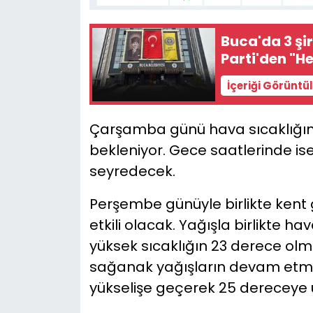
Buca'da 3 şi
Parti'den "H
İçeriği Görüntü
Çarşamba günü hava sıcaklığın
bekleniyor. Gece saatlerinde ise
seyredecek.
Perşembe günüyle birlikte kent
etkili olacak. Yağışla birlikte h
yüksek sıcaklığın 23 derece ol
sağanak yağışların devam etmes
yükselişe geçerek 25 dereceye 