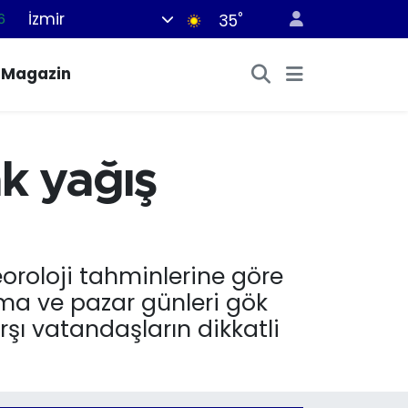
6
İzmir
°
35
6
Magazin
2
2
2
ak yağış
0
eoroloji tahminlerine göre
uma ve pazar günleri gök
şı vatandaşların dikkatli