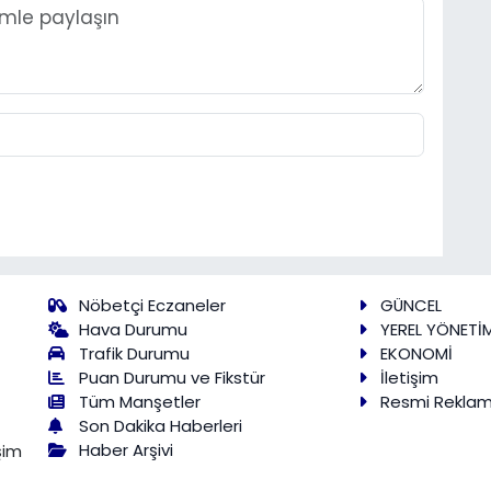
Nöbetçi Eczaneler
GÜNCEL
Hava Durumu
YEREL YÖNETİ
Trafik Durumu
EKONOMİ
Puan Durumu ve Fikstür
İletişim
Tüm Manşetler
Resmi Rekla
Son Dakika Haberleri
Haber Arşivi
şim