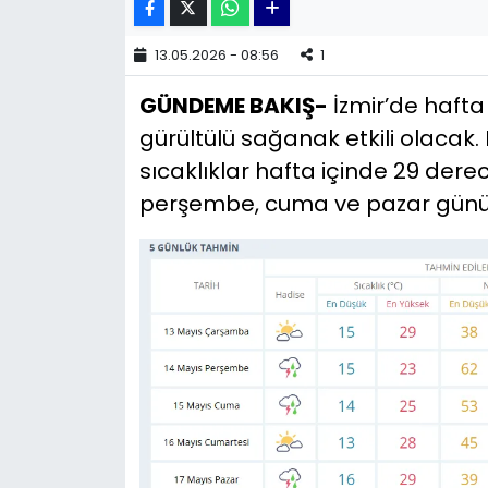
YEREL YÖNETİMLER
13.05.2026 - 08:56
1
GÜNDEME BAKIŞ-
İzmir’de haft
Yurt
gürültülü sağanak etkili olacak.
sıcaklıklar hafta içinde 29 dere
perşembe, cuma ve pazar günü y