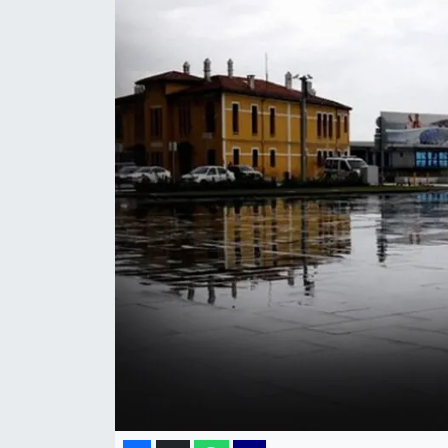
KÜLTÜR SANAT
MAGAZİN
POLİTİKA
SAĞLIK
Siyaset
SPOR
TEKNOLOJİ
Yaşam
YEREL POLİTİKA