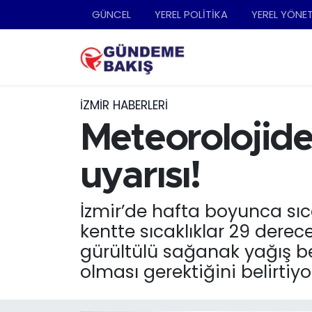
GÜNCEL
YEREL POLİTİKA
YEREL YÖNE
Ankara
Nöbetçi Eczaneler
Bilim Teknoloji
Hava Durumu
İZMIR HABERLERI
DÜNYA
Trafik Durumu
Meteorolojide
EGE
Süper Lig Puan Durumu ve Fikstür
uyarısı!
EĞİTİM
Tüm Manşetler
İzmir’de hafta boyunca sıca
kentte sıcaklıklar 29 dere
EKONOMİ
Son Dakika Haberleri
gürültülü sağanak yağış be
English News
Haber Arşivi
olması gerektiğini belirtiyo
GÜNCEL