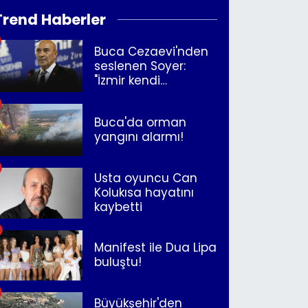
Trend Haberler
Buca Cezaevi'nden
seslenen Soyer:
"İzmir kendi
kurtuluşunu
müjdeleyecek"
Buca'da orman
yangını alarmı!
Usta oyuncu Can
Kolukısa hayatını
kaybetti
Manifest ile Dua Lipa
buluştu!
Büyükşehir'den