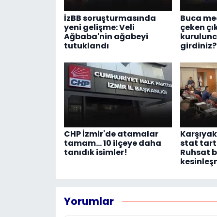
İzBB soruşturmasında
Buca mec
yeni gelişme: Veli
çeken çık
Ağbaba'nin ağabeyi
kurulunc
tutuklandı
girdiniz?
CHP İzmir'de atamalar
Karşıyak
tamam... 10 ilçeye daha
stat tart
tanıdık isimler!
Ruhsat 
kesinleş
Yorumlar