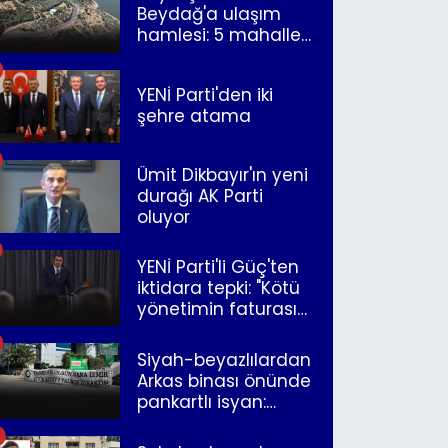
Beydağ'a ulaşım
hamlesi: 5 mahalle
merkeze bağlandı
YENİ Parti'den iki
şehre atama
Ümit Dikbayır'ın yeni
durağı AK Parti
oluyor
YENİ Parti'li Güç'ten
iktidara tepki: "Kötü
yönetimin faturasını
Romanlar ödüyor"
Siyah-beyazlılardan
Arkas binası önünde
pankartlı isyan:
"Yazıklar olsun sana
İzmir"