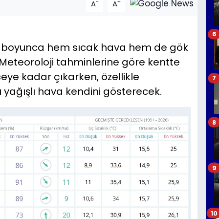
-
+
A
A
6
a boyunca hem sıcak hava hem de gök
 Meteoroloji tahminlerine göre kentte
ceye kadar çıkarken, özellikle
7
ağışlı hava kendini gösterecek.
8
9
10