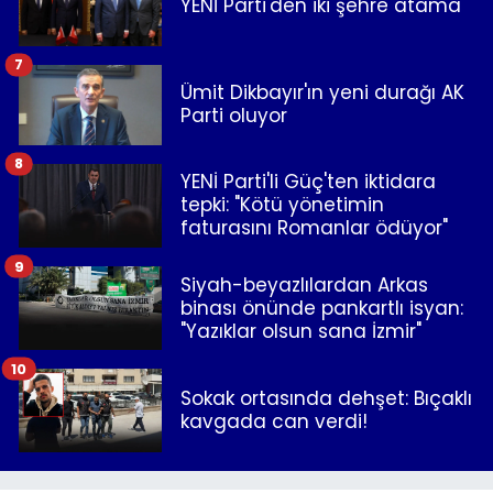
YENİ Parti'den iki şehre atama
7
Ümit Dikbayır'ın yeni durağı AK
Parti oluyor
8
YENİ Parti'li Güç'ten iktidara
tepki: "Kötü yönetimin
faturasını Romanlar ödüyor"
9
Siyah-beyazlılardan Arkas
binası önünde pankartlı isyan:
"Yazıklar olsun sana İzmir"
10
Sokak ortasında dehşet: Bıçaklı
kavgada can verdi!