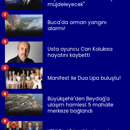
müjdeleyecek"
2
Buca'da orman yangını
alarmı!
3
Usta oyuncu Can Kolukısa
hayatını kaybetti
4
Manifest ile Dua Lipa buluştu!
5
Büyükşehir'den Beydağ'a
ulaşım hamlesi: 5 mahalle
merkeze bağlandı
6