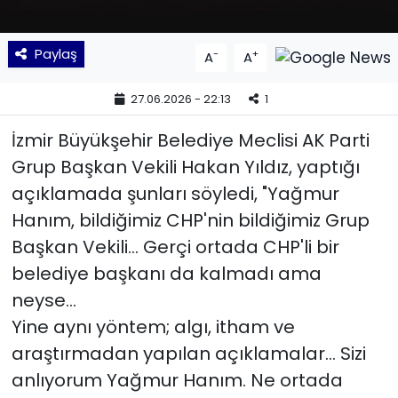
YEREL YÖNETİMLER
Paylaş
-
+
A
A
Yurt
27.06.2026 - 22:13
1
İzmir Büyükşehir Belediye Meclisi AK Parti
Grup Başkan Vekili Hakan Yıldız, yaptığı
açıklamada şunları söyledi, "Yağmur
Hanım, bildiğimiz CHP'nin bildiğimiz Grup
Başkan Vekili... Gerçi ortada CHP'li bir
belediye başkanı da kalmadı ama
neyse...
Yine aynı yöntem; algı, itham ve
araştırmadan yapılan açıklamalar... Sizi
anlıyorum Yağmur Hanım. Ne ortada