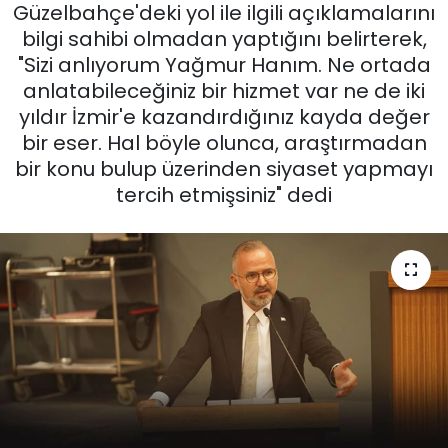
Güzelbahçe'deki yol ile ilgili açıklamalarını
KÜLTÜR SANAT
bilgi sahibi olmadan yaptığını belirterek,
"Sizi anlıyorum Yağmur Hanım. Ne ortada
MAGAZİN
anlatabileceğiniz bir hizmet var ne de iki
yıldır İzmir'e kazandırdığınız kayda değer
POLİTİKA
bir eser. Hal böyle olunca, araştırmadan
bir konu bulup üzerinden siyaset yapmayı
SAĞLIK
tercih etmişsiniz" dedi
Siyaset
SPOR
TEKNOLOJİ
Yaşam
YEREL POLİTİKA