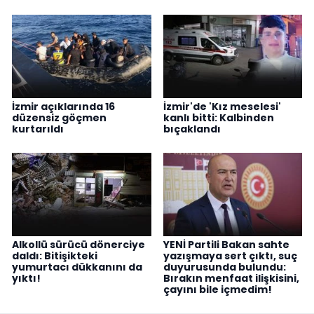
İzmir açıklarında 16
İzmir'de 'Kız meselesi'
düzensiz göçmen
kanlı bitti: Kalbinden
kurtarıldı
bıçaklandı
Alkollü sürücü dönerciye
YENİ Partili Bakan sahte
daldı: Bitişikteki
yazışmaya sert çıktı, suç
yumurtacı dükkanını da
duyurusunda bulundu:
yıktı!
Bırakın menfaat ilişkisini,
çayını bile içmedim!