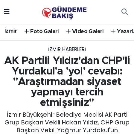
Ankara
Nöbetçi Eczaneler
İzmir
Foto Galeri
Video Galeri
Yazarl
Bilim Teknoloji
Hava Durumu
İZMIR HABERLERI
DÜNYA
Trafik Durumu
AK Partili Yıldız'dan CHP'li
EGE
Süper Lig Puan Durumu ve Fikstür
Yurdakul'a 'yol' cevabı:
"Araştırmadan siyaset
EĞİTİM
Tüm Manşetler
yapmayı tercih
EKONOMİ
Son Dakika Haberleri
etmişsiniz"
İzmir Büyükşehir Belediye Meclisi AK Parti
English News
Haber Arşivi
Grup Başkan Vekili Hakan Yıldız, CHP Grup
Başkan Vekili Yağmur Yurdakul'un
GÜNCEL