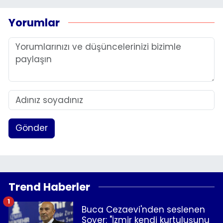
Yorumlar
Gönder
Trend Haberler
1
Buca Cezaevi'nden seslenen
Soyer: "İzmir kendi kurtuluşunu